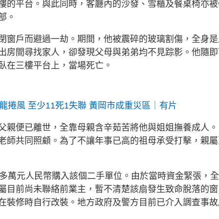
樓的平台。與此同時，客廳內的沙發、雪櫃及餐桌椅亦被
部。
閉窗戶而避過一劫。期間，他被震碎的玻璃割傷，全身是
出房間尋找家人，卻發現父母與弟弟均不見踪影。他隨即
臥在三樓平台上，當場死亡。
龍捲風 至少11死1失聯 黃岡市成重災區｜有片
父親便已離世，全靠母親含辛茹苦將他與姐姐撫養成人。
老師共同照顧。為了不讓年事已高的祖母承受打擊，親屬
0多萬元人民幣購入該個二手單位。由於當時資金緊張，
屬目前尚未聯絡前業主，暫不清楚該扇發生致命脫落的窗
在裝修時自行改裝。地方政府及警方目前已介入調查事故