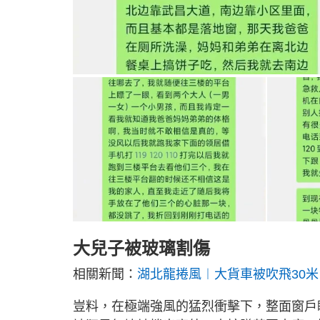
大兒子被玻璃割傷
相關新聞：
湖北龍捲風︱大貨車被吹飛30米
豈料，在極端強風的猛烈衝擊下，整面窗戶