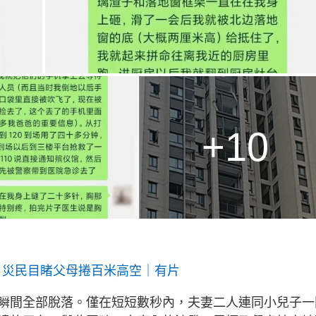
+10
 災民目睹父母捲百米高空｜有片
瞬間全部脫落。僅在短短數秒內，夫妻二人連同小兒子一