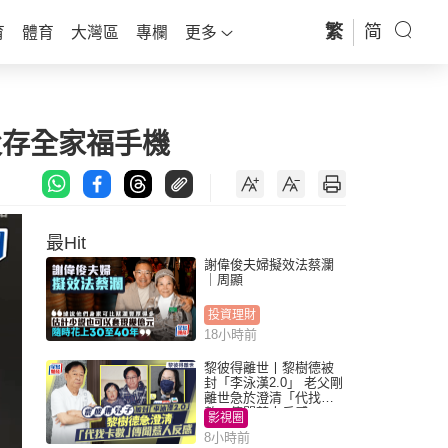
繁
简
育
體育
大灣區
專欄
更多
父存全家福手機
最Hit
謝偉俊夫婦擬效法蔡瀾
｜周顯
投資理財
18小時前
黎彼得離世丨黎樹德被
封「李泳漢2.0」 老父剛
離世急於澄清「代找卡
數」傳聞惹人反感
影視圈
8小時前