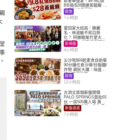
歎奢華盛宴！$9.8紅燒
BB鴿/$28開邊蒸龍蝦 3
大晚餐超值優惠
飲食
親
7小時前
大
愛回家大結局｜滕麗
名、林淑敏不和白熱
化？ 阿滕眼尾冇望大小
姐一眼 商場直播零互動
堂
影視圈
4小時前
事
。
尖沙咀$69起素食自助餐
90分鐘任食沙律/炒飯麵/
炸物 網民大讚：味道
好，環境闊落
飲食
12小時前
古洞北首個新盤開價
PALO SPRINGS首批65
伙 一房505萬入場 黃光
耀：「北都價」具指標
新盤速遞
作用
7小時前