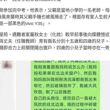
g
T
剛參加完中考。他表示，父親是當地小學的一名老師，母
i
捲風來襲時其父親手機也被風捲走了，裡面存有家人生前
部黑色的vivo Y35」。
m
e
屋苑。遇難者家屬秋女士（化姓）較早前事後向媒體憶述
與丈夫（任職教師）育有兩名分別十五歲和四歲的兒子。
隨即合力上前關閉陽台窗戶，四歲的小兒子當時亦在一旁