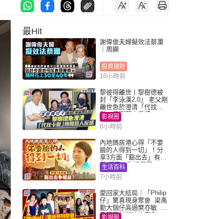
最Hit
謝偉俊夫婦擬效法蔡瀾
｜周顯
投資理財
18小時前
黎彼得離世丨黎樹德被
封「李泳漢2.0」 老父剛
離世急於澄清「代找卡
數」傳聞惹人反感
影視圈
8小時前
內地媽居港心得「不要
臉的人得到一切」！分
享3方面「豁出去」有著
數 網民：你好厲害
生活百科
7小時前
愛回家大結局｜「Philip
仔」驚喜現身聚會 梁禹
勤大個仔高過樊亦敏 超
乖黐實林淑敏許家傑
影視圈