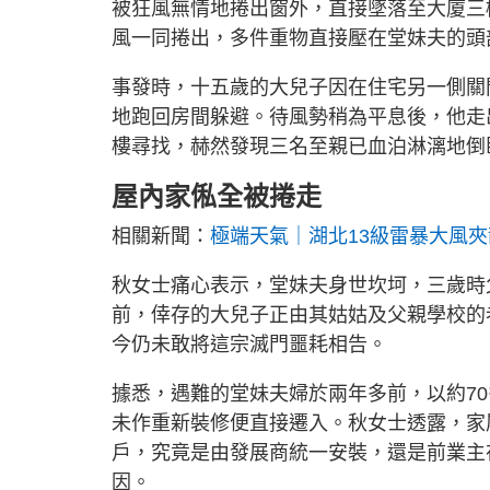
被狂風無情地捲出窗外，直接墜落至大廈三
風一同捲出，多件重物直接壓在堂妹夫的頭
事發時，十五歲的大兒子因在住宅另一側關
地跑回房間躲避。待風勢稍為平息後，他走
樓尋找，赫然發現三名至親已血泊淋漓地倒
屋內家俬全被捲走
相關新聞：
極端天氣｜湖北13級雷暴大風夾
秋女士痛心表示，堂妹夫身世坎坷，三歲時
前，倖存的大兒子正由其姑姑及父親學校的
今仍未敢將這宗滅門噩耗相告。
據悉，遇難的堂妹夫婦於兩年多前，以約7
未作重新裝修便直接遷入。秋女士透露，家
戶，究竟是由發展商統一安裝，還是前業主
因。