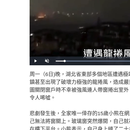
L
P
U
o
l
n
a
a
m
d
y
u
周一（6日)晚，湖北省東部多個地區遭遇
e
t
d
e
:
鎮甚至出現了破壞力極強的龍捲風，造成嚴
4
5
.
圖關閉窗戶時不幸被強風連人帶窗捲出室外
1
0
令人唏噓。
%
悲劇發生後，全家唯一倖存的15歲小熊在
己無法將窗關上。玻璃窗突然爆開，自己就
在樓下平台。小熊表示，自己身上縫了二十