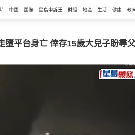
時
中國
國際
星島申訴王
財經
地產
生活
健康
教
走墮平台身亡 倖存15歲大兒子盼尋