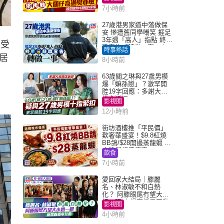
7小時前
27歲港男家道中落做保
安 慘遭舊同學嘲笑 捱足
3年遇「高人」指點 終辭
人受
職宣告「轉做一事」｜
時事熱話
Juicy叮
居
8小時前
63歲關之琳與27歲男模
爆「嫲孫戀」？激罕開
腔19字回應：多謝大家
掛念近況
影視圈
12小時前
街坊酒樓推「平民價」
歎奢華盛宴！$9.8紅燒
BB鴿/$28開邊蒸龍蝦 3
大晚餐超值優惠
飲食
7小時前
愛回家大結局｜滕麗
名、林淑敏不和白熱
化？ 阿滕眼尾冇望大小
姐一眼 商場直播零互動
影視圈
4小時前