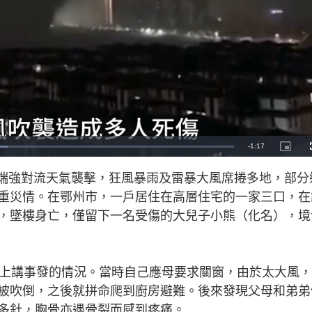
R
-
1:17
P
i
c
e
t
極端強對流天氣襲擊，狂風暴雨及雷暴大風席捲多地，部分
u
r
m
e
重災情。在鄂州市，一戶居住在高層住宅的一家三口，在
-
i
a
n
，墜樓身亡，僅留下一名受傷的大兒子小熊（化名），境
-
P
i
i
c
t
n
u
r
e
網上講事發的情況。當時自己應母要求關窗，由於太大風
i
被吹倒，之後就拼命爬到廚房避難。後來發現父母和弟弟
n
多針，胸骨亦遇骨裂而感到疼痛。