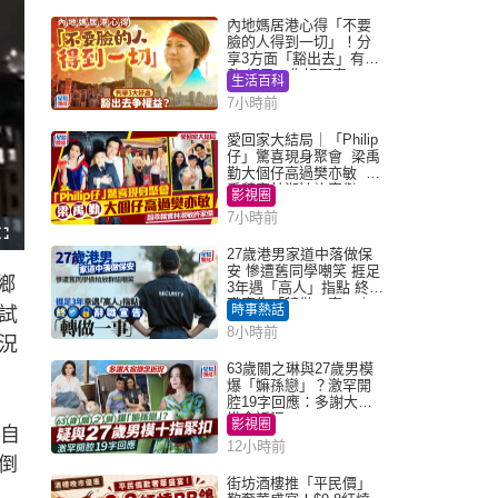
內地媽居港心得「不要
臉的人得到一切」！分
享3方面「豁出去」有著
數 網民：你好厲害
生活百科
7小時前
愛回家大結局｜「Philip
仔」驚喜現身聚會 梁禹
勤大個仔高過樊亦敏 超
乖黐實林淑敏許家傑
影視圈
7小時前
F
u
27歲港男家道中落做保
l
安 慘遭舊同學嘲笑 捱足
l
鄉
s
3年遇「高人」指點 終辭
c
職宣告「轉做一事」｜
r
時事熱話
試
e
Juicy叮
e
8小時前
n
況
63歲關之琳與27歲男模
爆「嫲孫戀」？激罕開
腔19字回應：多謝大家
掛念近況
影視圈
，自
12小時前
倒
街坊酒樓推「平民價」