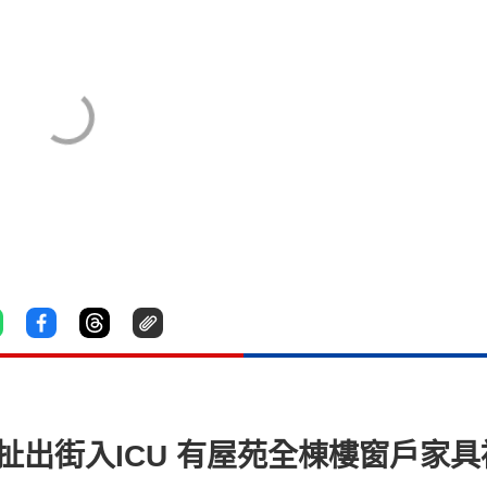
扯出街入ICU 有屋苑全棟樓窗戶家