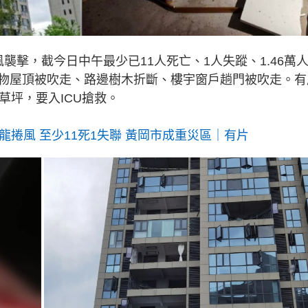
襲擊，截今日中午最少已11人死亡、1人失蹤、1.46萬
物屋頂被吹走、路邊樹木折斷、樓宇窗戶趟門被吹走。有
草坪，要入ICU搶救。
龍捲風 至少11死1失聯 黃岡市成重災區｜有片