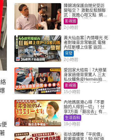
陳錦鴻保護自閉兒受訪
變嗌交？ 激動反駁顏聯
武：我擔心咁又點 網民
批主持咄咄逼人
影視圈
2小時前
黃大仙血案│內情曝光 死
者對噪音非常敏感 電梯
內狂斬樓上住客 返回住
所墮樓亡
突發
2小時前
愛回家大結局｜7大綠葉
身家過億背景驚人 三太
私伙鱷魚皮Hermès拍劇
網絡
蘇姐原來是半山樓后
影視圈
爆
15小時前
內地媽居港心得「不要
臉的人得到一切」！分
享3方面「豁出去」有著
數 網民：你好厲害
生活百科
s便
19小時前
著
街坊酒樓推「平民價」
歎奢華盛宴！$9.8紅燒