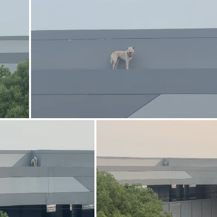
g
T
i
m
e