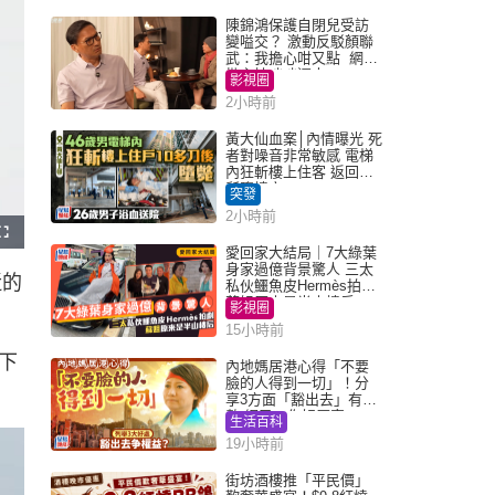
陳錦鴻保護自閉兒受訪
變嗌交？ 激動反駁顏聯
武：我擔心咁又點 網民
批主持咄咄逼人
影視圈
2小時前
黃大仙血案│內情曝光 死
者對噪音非常敏感 電梯
內狂斬樓上住客 返回住
所墮樓亡
突發
2小時前
F
u
愛回家大結局｜7大綠葉
l
身家過億背景驚人 三太
l
近的
s
私伙鱷魚皮Hermès拍劇
c
蘇姐原來是半山樓后
r
影視圈
e
e
15小時前
n
下
內地媽居港心得「不要
臉的人得到一切」！分
享3方面「豁出去」有著
數 網民：你好厲害
生活百科
19小時前
街坊酒樓推「平民價」