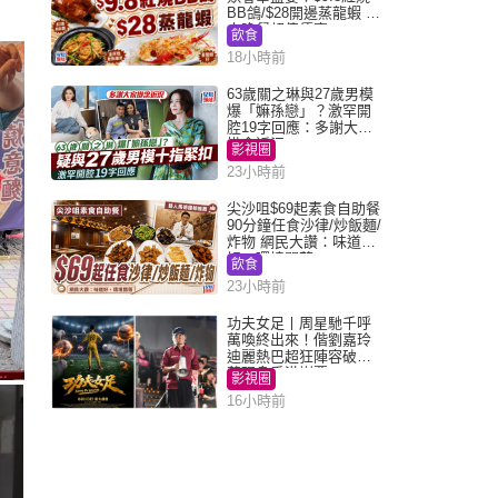
BB鴿/$28開邊蒸龍蝦 3
大晚餐超值優惠
飲食
18小時前
63歲關之琳與27歲男模
爆「嫲孫戀」？激罕開
腔19字回應：多謝大家
掛念近況
影視圈
23小時前
尖沙咀$69起素食自助餐
90分鐘任食沙律/炒飯麵/
炸物 網民大讚：味道
好，環境闊落
飲食
23小時前
功夫女足丨周星馳千呼
萬喚終出來！偕劉嘉玲
迪麗熱巴超狂陣容破天
荒現身香港謝票
影視圈
16小時前