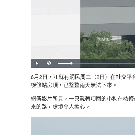
P
U
l
n
a
m
y
u
6月2日，江蘇有網民周二（2日）在社交
t
e
檢修站房頂，已整整兩天無法下來。
網傳影片所見，一只戴著項圈的小狗在檢修
來的路，處境令人擔心。