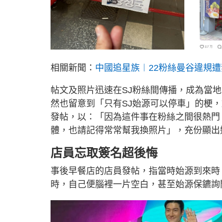
相關新聞：
中國追星族︱22粉絲曼谷違規
帖文及照片迅速在SJ粉絲間傳播，成為當
然也留意到「只有SJ始源可以停車」的梗，於
發帖，以：「因為這件事在粉絲之間很熱門
體，也請記得常常幫我換照片」，充份顯出
店員忘取簽名超後悔
事後早餐店的店員發帖，指當時始源到來時
時，自己便腦裡一片空白，甚至始源保鑣詢