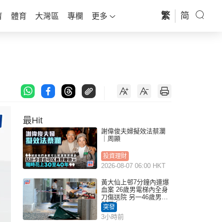
繁
简
育
體育
大灣區
專欄
更多
最Hit
謝偉俊夫婦擬效法蔡瀾
｜周顯
投資理財
2026-08-07 06:00 HKT
黃大仙上邨7分鐘內連爆
血案 26歲男電梯內全身
刀傷送院 另一46歲男倒
斃平台
突發
3小時前