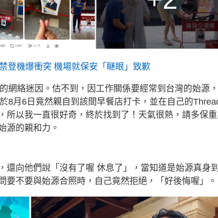
遭禁登機爆衝突 機場就保安「瞇眼」致歉
地的網絡迷因。估不到，因工作關係要經常到台灣的始源
8月6日竟然親自到該間早餐店打卡，並在自己的Thread
，所以我一直很好奇，終於找到了！天氣很熱，請多保重
始源的親和力。
，還向他們說「沒有了喔 休息了」，當知道是始源真身
問要不要與始源合照時，自己竟然拒絕，「好後悔喔」。