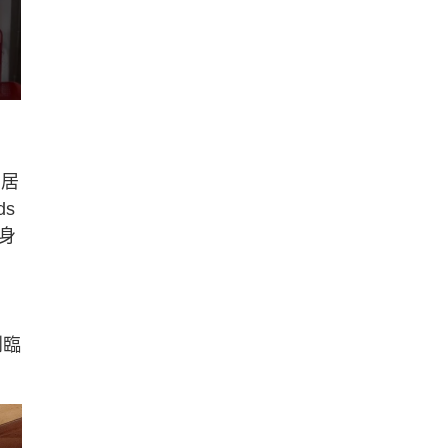
，居
s
身
到臨