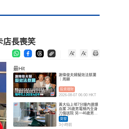
打卡店長喪笑
最Hit
謝偉俊夫婦擬效法蔡瀾
｜周顯
投資理財
2026-08-07 06:00 HKT
黃大仙上邨7分鐘內連爆
血案 26歲男電梯內全身
刀傷送院 另一46歲男倒
斃平台
突發
3小時前