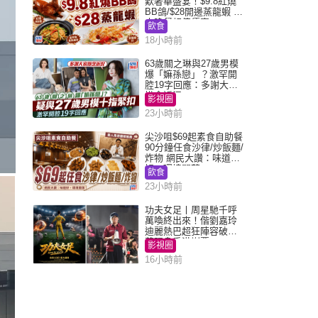
歎奢華盛宴！$9.8紅燒
BB鴿/$28開邊蒸龍蝦 3
大晚餐超值優惠
飲食
18小時前
63歲關之琳與27歲男模
爆「嫲孫戀」？激罕開
腔19字回應：多謝大家
掛念近況
影視圈
23小時前
尖沙咀$69起素食自助餐
90分鐘任食沙律/炒飯麵/
炸物 網民大讚：味道
好，環境闊落
飲食
23小時前
功夫女足丨周星馳千呼
萬喚終出來！偕劉嘉玲
迪麗熱巴超狂陣容破天
荒現身香港謝票
影視圈
16小時前