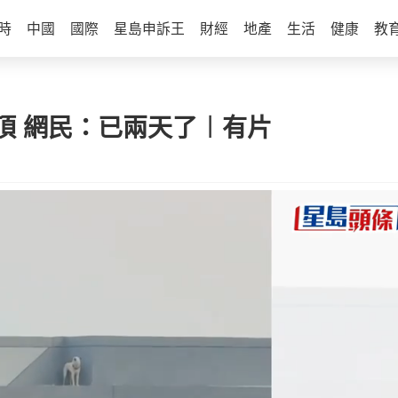
時
中國
國際
星島申訴王
財經
地產
生活
健康
教
頂 網民：已兩天了︱有片