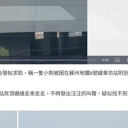
R
-
0:26
L
P
o
i
a
c
e
d
t
平台發帖求助，稱一隻小狗被困在蘇州地鐵8號線車坊站附
e
u
d
r
m
:
e
1
-
0
i
a
0
n
.
-
0
站房頂邊緣走來走去，不時發出汪汪的叫聲，疑似找不到
P
i
0
i
%
c
t
n
u
r
e
i
n