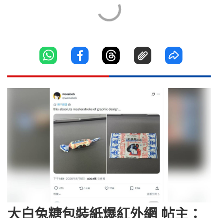
大白兔糖包裝紙爆紅外網 帖主：