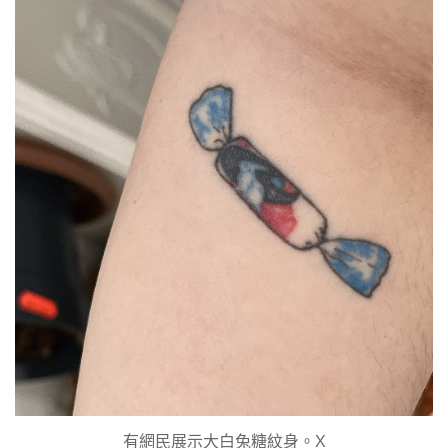
有網民展示大白兔糖紋身。X