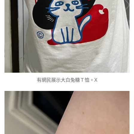
有網民展示大白兔糖Ｔ恤。X