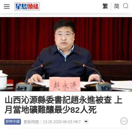
繁
简
山西沁源縣委書記趙永進被查 上
月當地礦難釀最少82人死
更新時間：13:28 2026-06-03 HKT
即時中國