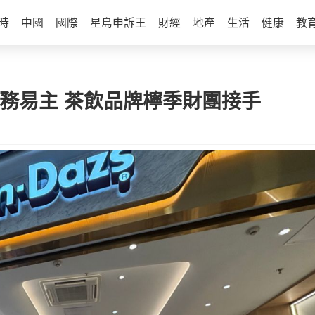
時
中國
國際
星島申訴王
財經
地產
生活
健康
教
門店業務易主 茶飲品牌檸季財團接手