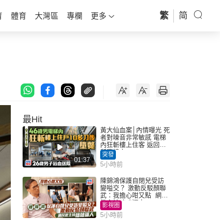
繁
简
育
體育
大灣區
專欄
更多
最Hit
黃大仙血案│內情曝光 死
者對噪音非常敏感 電梯
內狂斬樓上住客 返回住
所墮樓亡
突發
01:37
5小時前
陳錦鴻保護自閉兒受訪
變嗌交？ 激動反駁顏聯
武：我擔心咁又點 網民
批主持咄咄逼人
影視圈
5小時前