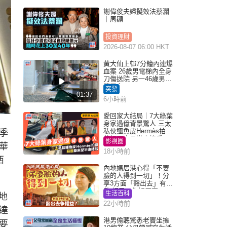
謝偉俊夫婦擬效法蔡瀾
｜周顯
投資理財
2026-08-07 06:00 HKT
黃大仙上邨7分鐘內連爆
血案 26歲男電梯內全身
刀傷送院 另一46歲男倒
斃平台
突發
01:37
6小時前
愛回家大結局｜7大綠葉
身家過億背景驚人 三太
私伙鱷魚皮Hermès拍劇
季
蘇姐原來是半山樓后
影視圈
華
18小時前
西
內地媽居港心得「不要
臉的人得到一切」！分
享3方面「豁出去」有著
數 網民：你好厲害
生活百科
內地
22小時前
達
港男偷聽驚悉老竇坐擁
要