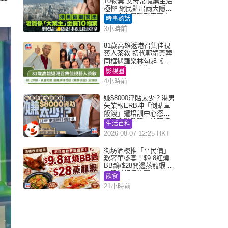
10物業 父母常喊窮生活
極慳 網民點出兩大隱
憂：未必是隱形富豪｜
時事熱話
Juicy叮
3小時前
81歲高雄返港召集佳視
藝人茶敘 初代郭靖黃蓉
同框遇羅樂林勾起《神
鵰俠侶》回憶殺
影視圈
4小時前
嫌$8000津貼太少？港男
失業報ERB呻「倒貼車
飯錢」遭培訓中心怒轟
網民幽默教路：揀呢類
生活百科
課程唔會蝕...
2026-08-07 12:25 HKT
街坊酒樓推「平民價」
歎奢華盛宴！$9.8紅燒
BB鴿/$28開邊蒸龍蝦 3
大晚餐超值優惠
飲食
21小時前