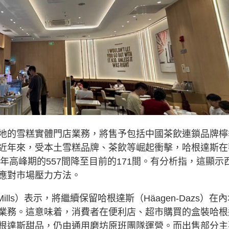
地的雪糕實體門店業務，將售予包括中國茶飲連鎖品牌檸
近年來，受本土雪糕品牌、茶飲等崛起衝擊，哈根達斯在
年高峰期的557間降至目前的171間。有分析指，這顯示
應對市場壓力方法。
ills）表示，將繼續保留哈根達斯（Häagen-Dazs）在
業務。這意味着，消費者在便利店、超市購買的盒裝哈根
根達斯甜品，仍由通用磨坊原班團隊運營。而出售部分主