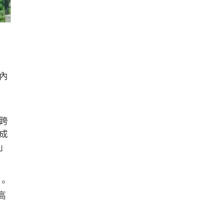
內
跨
成
」
。
高