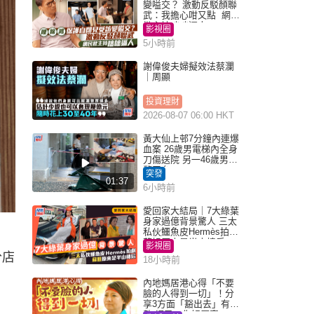
變嗌交？ 激動反駁顏聯
武：我擔心咁又點 網民
批主持咄咄逼人
影視圈
5小時前
謝偉俊夫婦擬效法蔡瀾
｜周顯
投資理財
2026-08-07 06:00 HKT
黃大仙上邨7分鐘內連爆
血案 26歲男電梯內全身
刀傷送院 另一46歲男倒
斃平台
突發
01:37
6小時前
愛回家大結局｜7大綠葉
身家過億背景驚人 三太
私伙鱷魚皮Hermès拍劇
蘇姐原來是半山樓后
影視圈
分店
18小時前
內地媽居港心得「不要
臉的人得到一切」！分
享3方面「豁出去」有著