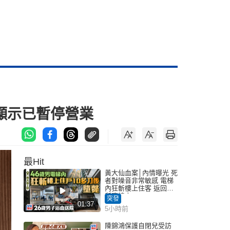
顯示已暫停營業
最Hit
黃大仙血案│內情曝光 死
者對噪音非常敏感 電梯
內狂斬樓上住客 返回住
所墮樓亡
突發
01:37
5小時前
陳錦鴻保護自閉兒受訪