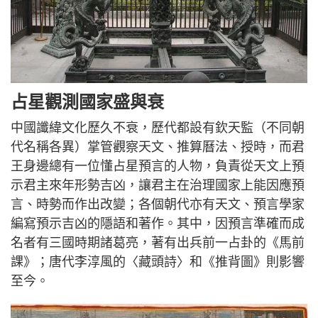
占星觀測國家盛與衰
中國讖緯文化歷久不衰，歷代都設有欽天監（不同朝
代名稱各異）掌管觀察天文、推算曆法、授時，而君
王身邊總有一位懂占星預言的人物，負責從天文上預
示君主來年形勢吉凶，讓君主在治理國家上能因應預
言、時勢而作出改變；各個朝代亦有天文、預言學家
編寫預示吉凶的隱語和著作。其中，因預言準確而成
名者有三國時期諸葛亮，著有出兵前一占卦的《馬前
課》；唐代李淳風的〈藏頭詩〉和《推背圖》則影響
至今。