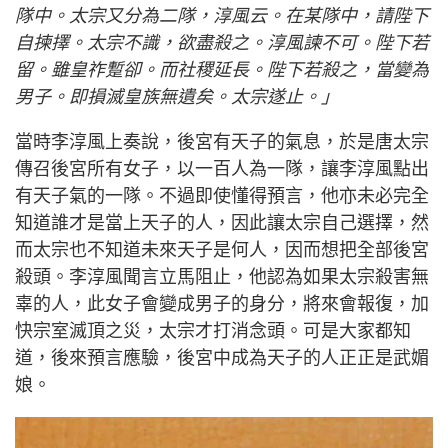
隊中。太宗又分為二隊，淳風云。在某隊中，請陛下
自揀擇。太宗不識，欲盡殺之。淳風諫不可。陛下若
留。雖皇祚蹔卻。而社稷延長。陛下若殺之，當變為
男子。即損滅皇族無遺矣。太宗遂止。」
當時李淳風上奏說，後宮有天子的氣息，於是唐太宗
傳召後宮所有女子，以一百人為一隊，讓李淳風點出
有天子氣的一隊。不過即使懂得預言，他亦未必完全
知道誰才是當上天子的人，因此讓太宗自己選擇，然
而太宗也不知道未來天子是何人，因而想把全部後宮
殺頭。李淳風聞言立馬阻止，他認為如果太宗殺害無
辜的人，此女子會變成男子的身分，將來會報復，加
快宗室滅頂之災，太宗才打消念頭。可是大家都知
道，後來預言應驗，後宮中成為天子的人正正是武媚
娘。