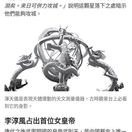
淵矣。來日可併力攻城。」
說明這顆星落下之處暗示
他們能夠攻城。
渾天儀是表現天體運動的天文測量儀器，古時觀景台上必看
到它的身影。
李淳風占出首位女皇帝
唐代之後武周開國的皇帝武則天，是中國歷史上唯一