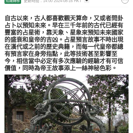
更新時間：14:00 2024-08-16 HKT
知識轉移
自古以來，古人都喜歡觀天算命，又或者問卦
占卜以預知未來。早在三千年前的古代已經有
豐富的占星術，靠天象、星象來預知未來國家
的盛衰和皇帝的吉凶。占星預言故事不時出現
在漢代或之前的歷史典籍，而每一代皇帝都總
有預言家在身旁指點，此等技術甚至影響至
今，相信當中必定有多次應驗的經驗才有可信
價值，同時為帝王故事添上一絲神秘色彩。