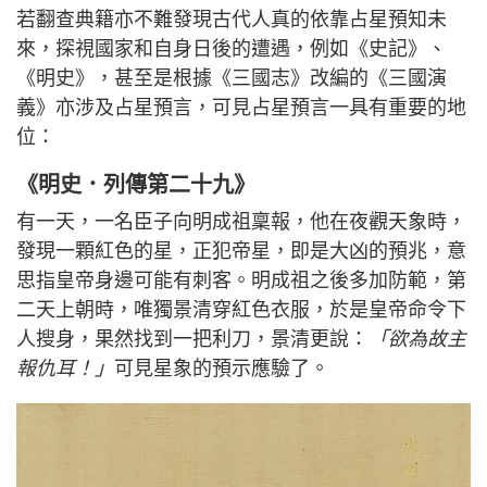
若翻查典籍亦不難發現古代人真的依靠占星預知未
來，探視國家和自身日後的遭遇，例如《史記》、
《明史》，甚至是根據《三國志》改編的《三國演
義》亦涉及占星預言，可見占星預言一具有重要的地
位：
《明史．列傳第二十九》
有一天，一名臣子向明成祖稟報，他在夜觀天象時，
發現一顆紅色的星，正犯帝星，即是大凶的預兆，意
思指皇帝身邊可能有刺客。明成祖之後多加防範，第
二天上朝時，唯獨景清穿紅色衣服，於是皇帝命令下
人搜身，果然找到一把利刀，景清更說：
「欲為故主
報仇耳！」
可見星象的預示應驗了。