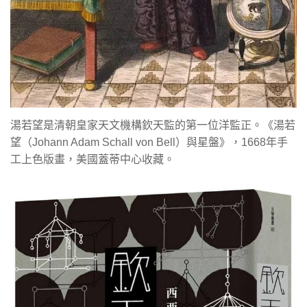
湯若望是清朝皇家天文機構欽天監的第一位洋監正。《湯若
望（Johann Adam Schall von Bell）與星盤》，1668年手
工上色版畫，美國蓋蒂中心收藏。