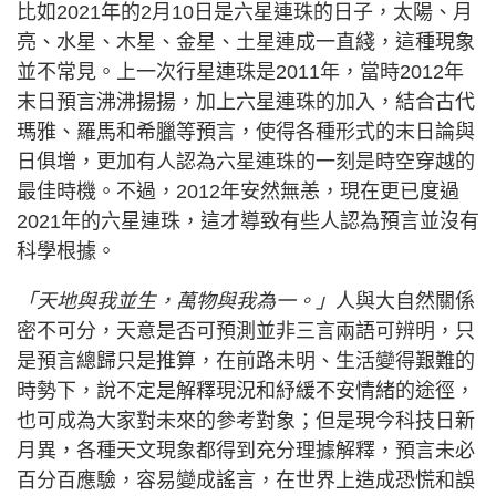
比如2021年的2月10日是六星連珠的日子，太陽、月
亮、水星、木星、金星、土星連成一直綫，這種現象
並不常見。上一次行星連珠是2011年，當時2012年
末日預言沸沸揚揚，加上六星連珠的加入，結合古代
瑪雅、羅馬和希臘等預言，使得各種形式的末日論與
日俱增，更加有人認為六星連珠的一刻是時空穿越的
最佳時機。不過，2012年安然無恙，現在更已度過
2021年的六星連珠，這才導致有些人認為預言並沒有
科學根據。
「天地與我並生，萬物與我為一。」
人與大自然關係
密不可分，天意是否可預測並非三言兩語可辨明，只
是預言總歸只是推算，在前路未明、生活變得艱難的
時勢下，說不定是解釋現況和紓緩不安情緒的途徑，
也可成為大家對未來的參考對象；但是現今科技日新
月異，各種天文現象都得到充分理據解釋，預言未必
百分百應驗，容易變成謠言，在世界上造成恐慌和誤