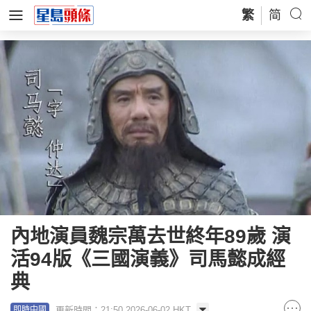
繁
简
內地演員魏宗萬去世終年89歲 演
活94版《三國演義》司馬懿成經
典
更新時間：21:50 2026-06-02 HKT
即時中國