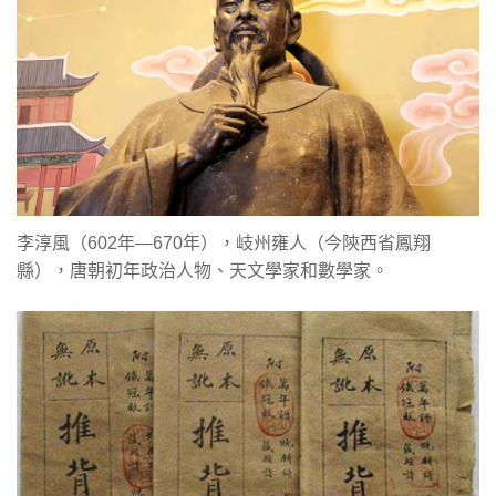
李淳風（602年—670年），岐州雍人（今陝西省鳳翔
縣），唐朝初年政治人物、天文學家和數學家。