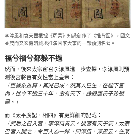
李淳風和袁天罡根據《周易》知識創作了《推背圖》，圖文
並茂而又玄機暗藏地推演國家大事的一部預測名著。
福兮禍兮都躲不過
然而，後來太宗密召李淳風進一步查探，李淳風則預
測後宮將會有女性當上皇帝：
「臣據象推算，其兆已成。然其人已生，在陛下宮
內，從今不逾三十年，當有天下，誅殺唐氏子孫殲
盡。」
而《太平廣記．相四》有更詳細的記載：
「武后之召入宮，李淳風奏云。後宮有天子氣，太宗
召宮人閱之，令百人為一隊。問淳風，淳風云。在某