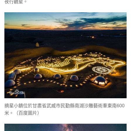
夜行觀星。
摘星小鎮位於甘肅省武威市民勤縣南湖沙雕藝術羣東南600
米。（百度圖片）