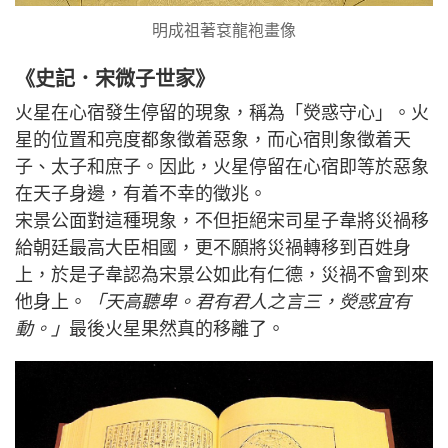
明成祖著袞龍袍畫像
《史記．宋微子世家》
火星在心宿發生停留的現象，稱為「熒惑守心」。火
星的位置和亮度都象徵着惡象，而心宿則象徵着天
子、太子和庶子。因此，火星停留在心宿即等於惡象
在天子身邊，有着不幸的徵兆。
宋景公面對這種現象，不但拒絕宋司星子韋將災禍移
給朝廷最高大臣相國，更不願將災禍轉移到百姓身
上，於是子韋認為宋景公如此有仁德，災禍不會到來
他身上。
「天高聽卑。君有君人之言三，熒惑宜有
動。」
最後火星果然真的移離了。