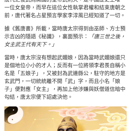
一位女皇帝，而早在這位女性執掌君權和結束唐朝之
前，唐代著名占星預言學家李淳風已經知道了一切。
據《舊唐書》所載，當時唐太宗得到由巫師、方士預
示吉凶的隱語《秘讖》，裏面預示：
「唐三世之後，
女主武王代有天下。」
當時，唐太宗沒有想起武媚娘，因為當時武媚娘還只
是個地位小小的才人；反而有一位將領李君羨自稱小
名是「五娘子」，又被封為武連縣公，駐守的地方是
玄武門，一切統統離不開「武」字，而且小名「娘
子」便對應「女主」，再加上他涉嫌與妖僧道信暗中
勾結，唐太宗便下詔處決他。