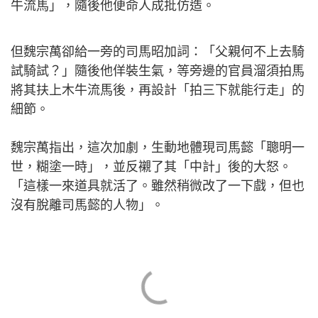
牛流馬」，隨後他便命人成批仿造。
但魏宗萬卻給一旁的司馬昭加詞：「父親何不上去騎
試騎試？」隨後他佯裝生氣，等旁邊的官員溜須拍馬
將其扶上木牛流馬後，再設計「拍三下就能行走」的
細節。
魏宗萬指出，這次加劇，生動地體現司馬懿「聰明一
世，糊塗一時」，並反襯了其「中計」後的大怒。
「這樣一來道具就活了。雖然稍微改了一下戲，但也
沒有脫離司馬懿的人物」。