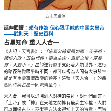
武則天畫像
延伸閱讀：
頗有作為 但心狠手辣的中國女皇帝
——武則天｜歷史百科
占星知命 重天人合一
《史記．天官書》：
「宋襄公時星隕如雨。天子微，
諸侯力政，五伯代興，更為主命，自是之後，眾暴
寡，大並小。」
星的運行似乎支配着人類世界，運行
的路徑稍微跟平時不同，都可以視為人間有大事發生
或是有重要事情改變的預兆。這種「天人合一」的觀
念同時與占星一同流傳至今。
天人合一觀可以追溯到人對神的崇拜，對他們而言，
「上帝」或「神」在天地之間擁有最高主宰權，人們
可以通過占卜、巫術等方法來得知上天的旨意，而旨