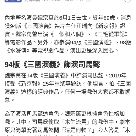
內地著名演員魏宗萬於6月1日去世，終年89歲，消息
獲94版《三國演義》製片主任汪瑞向《新京報》證
實。魏宗萬曾出演《一個和八個》、《三毛從軍記》
等電影作品。另外，亦參演94版《三國演義》、98版
《水滸傳》等電視劇作品，演出更是深入民心。
94版《三國演義》飾演司馬懿
魏宗萬在94版《三國演義》中飾演司馬懿，2019年
接受《新京報》25年重聚專題訪。他坦言，拍《三國
演義》這樣的經典作品，任何一場戲份大家都不敢懈
怠。
為了演活司馬懿這角色，魏宗萬更根據角色性格加
戲。其中，司馬懿偷取「木牛流馬」的戲份中，劇本
原只簡單寫著司馬懿問「這是何物？」旁人答是「木