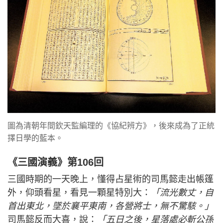
圖為清朝年間欽天監編理的《協紀辨方》，後來成為了正統
擇日學的藍本。
《三國演義》第106回
三國時期的一天晚上，懂得占星術的司馬懿走出帳篷
外，仰頭看星，看見一顆星特別大：
「流光數丈，自
首出東北，墜於襄平東南，各營將士，無不驚駭。」
司馬懿反而大喜，說：
「五日之後，星落處必斬公孫