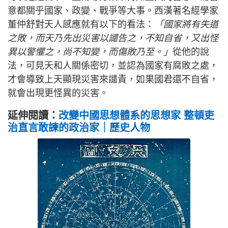
意都關乎國家、政變、戰爭等大事。西漢著名經學家
董仲舒對天人感應就有以下的看法：
「國家將有失道
之敗，而天乃先出災害以譴告之，不知自省，又出怪
異以警懼之，尚不知變，而傷敗乃至。」
從他的說
法，可見天和人關係密切，並認為國家有腐敗之處，
才會導致上天顯現災害來譴責，如果國君還不自省，
就會出現更怪異的災害。
延伸閱讀：
改變中國思想體系的思想家 整頓吏
治直言敢諫的政治家｜歷史人物