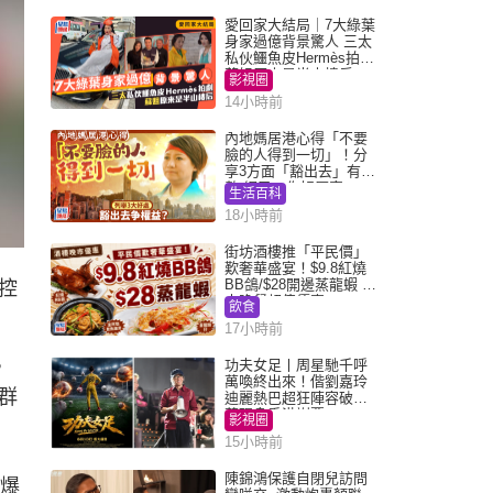
愛回家大結局｜7大綠葉
身家過億背景驚人 三太
私伙鱷魚皮Hermès拍劇
蘇姐原來是半山樓后
影視圈
14小時前
內地媽居港心得「不要
臉的人得到一切」！分
享3方面「豁出去」有著
數 網民：你好厲害
生活百科
18小時前
街坊酒樓推「平民價」
歎奢華盛宴！$9.8紅燒
BB鴿/$28開邊蒸龍蝦 3
控
大晚餐超值優惠
飲食
17小時前
，
功夫女足丨周星馳千呼
萬喚終出來！偕劉嘉玲
群
迪麗熱巴超狂陣容破天
荒現身香港謝票
影視圈
15小時前
陳錦鴻保護自閉兒訪問
架爆