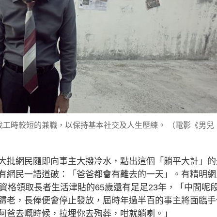
找工時較短的兼職，以保持基本社交及人生歷練。 （電影《男兒
大批網民隨即向事主大撥冷水，點出這個「躺平大計」的
有網民一語道破：「爸爸都會有離去的一天」。有精明網
資格領取長者生活津貼的65歲還有足足23年，「中間呢
歸老，長俸便會停止發放，屆時年過半百的事主將面臨手
阿爸去嘅時候，拉埋你去殉葬，咁就躺喇。」