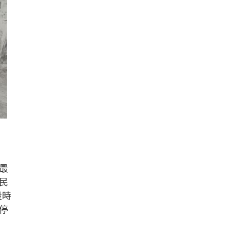
最
民
段時
停