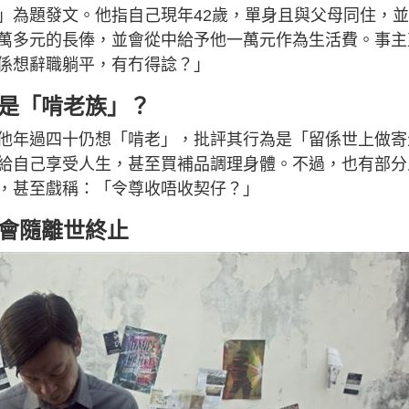
」為題發文。他指自己現年42歲，單身且與父母同住，
萬多元的長俸，並會從中給予他一萬元作為生活費。事主
係想辭職躺平，有冇得諗？」
還是「啃老族」？
他年過四十仍想「啃老」，批評其行為是「留係世上做寄
給自己享受人生，甚至買補品調理身體。不過，也有部分
，甚至戲稱：「令尊收唔收契仔？」
俸會隨離世終止