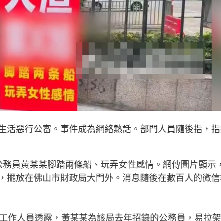
生活惡行公審。事件成為網絡熱話。部門人員隨後指，指
公務員黃某某腳踏兩條船、玩弄女性感情。網傳圖片顯示
，擺放在佛山市財政局大門外。消息隨後在數百人的微信
。工作人員透露，黃某某為該局去年招錄的公務員，易拉