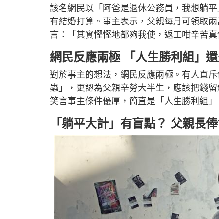
該名網民以「阿爸是退休公務員，我想躺平
有結婚打算。事主表示，父親每月可領取兩
言：「其實慳慳地都夠我使，返工咁辛苦真
網民反應兩極 「人生勝利組」
對於事主的想法，網民反應兩極。有人直斥
蟲」，更認為父親辛勞大半生，應該把錢留
笑言事主條件優厚，簡直是「人生勝利組」
「躺平大計」有盲點？ 父親長