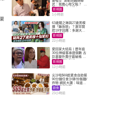
變嗌交 激動炮轟顏聯
武：我擔心咁又點？ 網
民：主持咄咄逼人
影視圈
1小時前
渠
63歲關之琳與27歲男模
爆「嫲孫戀」？激罕開
腔19字回應：多謝大家
掛念近況
影視圈
22小時前
愛回家大結局丨歷年逾
30位神級客串逐個數 古
巨基變外賣仔最破格 歐
陽震華情陷群姐
影視圈
12小時前
尖沙咀$69起素食自助餐
90分鐘任食沙律/炒飯麵/
炸物 網民大讚：味道
好，環境闊落
飲食
23小時前