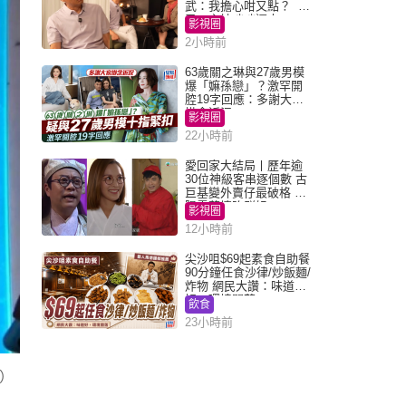
武：我擔心咁又點？ 網
民：主持咄咄逼人
影視圈
2小時前
63歲關之琳與27歲男模
爆「嫲孫戀」？激罕開
腔19字回應：多謝大家
掛念近況
影視圈
22小時前
愛回家大結局丨歷年逾
30位神級客串逐個數 古
巨基變外賣仔最破格 歐
陽震華情陷群姐
影視圈
12小時前
尖沙咀$69起素食自助餐
90分鐘任食沙律/炒飯麵/
炸物 網民大讚：味道
好，環境闊落
飲食
23小時前
）