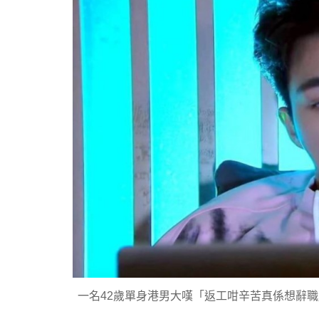
一名42歲單身港男大嘆「返工咁辛苦真係想辭