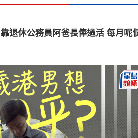
 靠退休公務員阿爸長俸過活 每月呢