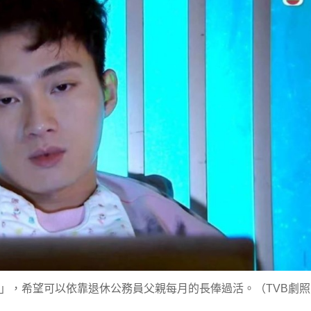
職」，希望可以依靠退休公務員父親每月的長俸過活。（TVB劇照