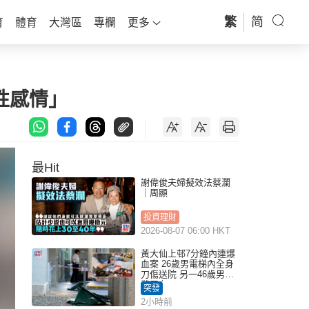
繁
简
育
體育
大灣區
專欄
更多
性感情」
最Hit
謝偉俊夫婦擬效法蔡瀾
｜周顯
投資理財
2026-08-07 06:00 HKT
黃大仙上邨7分鐘內連爆
血案 26歲男電梯內全身
刀傷送院 另一46歲男倒
斃平台
突發
2小時前