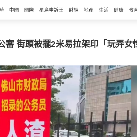
時
中國
國際
星島申訴王
財經
地產
生活
健康
教
公審 街頭被擺2米易拉架印「玩弄女