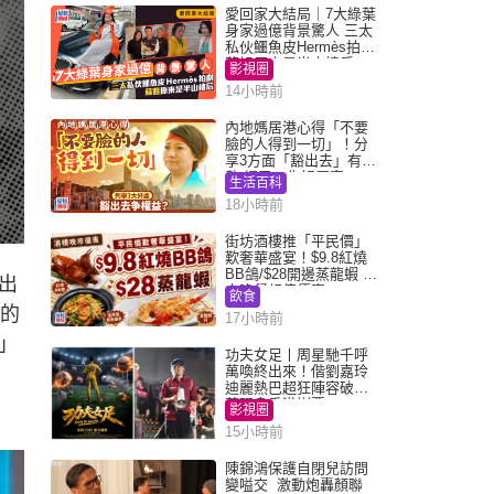
愛回家大結局｜7大綠葉
身家過億背景驚人 三太
私伙鱷魚皮Hermès拍劇
蘇姐原來是半山樓后
影視圈
14小時前
內地媽居港心得「不要
臉的人得到一切」！分
享3方面「豁出去」有著
數 網民：你好厲害
生活百科
18小時前
街坊酒樓推「平民價」
歎奢華盛宴！$9.8紅燒
BB鴿/$28開邊蒸龍蝦 3
出
大晚餐超值優惠
飲食
月的
17小時前
」
功夫女足丨周星馳千呼
萬喚終出來！偕劉嘉玲
迪麗熱巴超狂陣容破天
荒現身香港謝票
影視圈
15小時前
陳錦鴻保護自閉兒訪問
變嗌交 激動炮轟顏聯