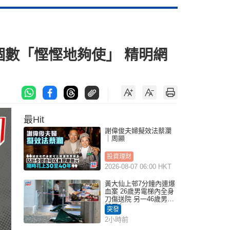
個數「慳慳地夠使」 精明網
最Hit
謝偉俊夫婦擬效法蔡瀾
｜周顯
投資理財
2026-08-07 06:00 HKT
黃大仙上邨7分鐘內連爆
血案 26歲男電梯內全身
刀傷送院 另一46歲男倒
斃平台
突發
2小時前