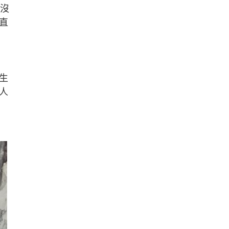
並沒
直
生
人