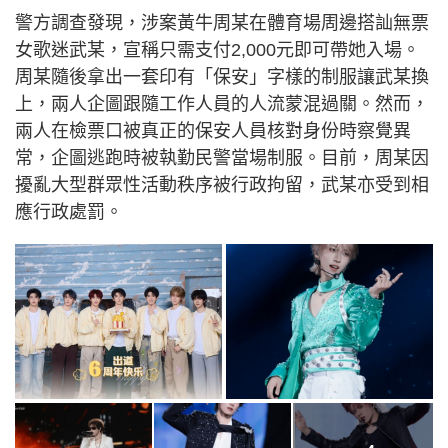
警方調查發現，涉案黃牛周某在體育場周邊搭訕無票
女歌迷武某，宣稱只需支付2,000元即可帶她入場。
周某隨後拿出一套印有「保安」字樣的制服讓武某換
上，兩人企圖跟隨工作人員的人流蒙混過關。然而，
兩人在檢票口被真正的保安人員核對身份時察覺異
常，企圖逃跑時被執勤民警當場制服。目前，周某因
擾亂大型群眾性活動秩序被行政拘留，武某亦受到相
應行政處罰。