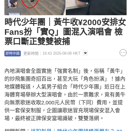
時代少年團｜黃牛收¥2000安排女
Fans扮「實Q」圖混入演唱會 檢
票口斷正雙雙被捕
更新時間：18:43 2026-08-08 HKT
即時中國
內地演唱會全面實施「強實名制」後，俗稱「黃牛」
的炒飛集團奇招百出，甚至大玩「角色扮演」！據內
地媒體報道，人氣男子組合「時代少年團」近日在上
海體育場舉辦大型演唱會，由於一票難求，竟有黃牛
向無票歌迷收取2,000元人民幣（下同）費用，並提
供一套保安制服，企圖讓歌迷冒充現場保安混入會
場，最終被正牌保安當場識破，雙雙落網。