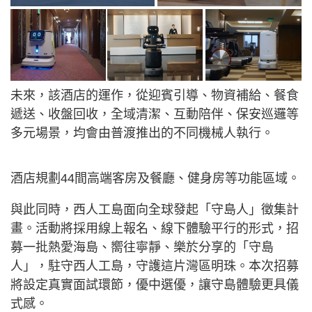
未來，該酒店的運作，從迎賓引導、物資補給、餐食
遞送、收盤回收，全域清潔、互動陪伴、保安巡邏等
多元場景，均會由普渡推出的不同機械人執行。
酒店規劃44間高端客房及餐廳、健身房等功能區域。
與此同時，西人工島面向全球發起「守島人」徵集計
畫。活動將採用線上報名、線下體驗平行的形式，招
募一批熱愛海島、嚮往寧靜、樂於分享的「守島
人」，駐守西人工島，守護這片灣區明珠。本次招募
將設定真實面試環節，優中選優，讓守島體驗更具儀
式感。