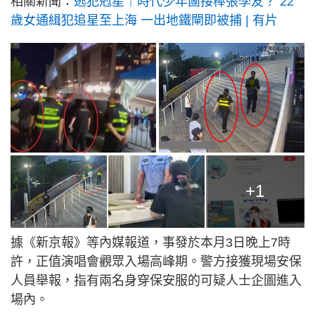
相關新聞：
逃犯剋星｜時代少年團接棒張學友？ 22
歲女通緝犯追星至上海 一出地鐵閘即被捕 | 有片
+1
據《新京報》等內媒報道，事發於本月3日晚上7時
許，正值演唱會觀眾入場高峰期。警方接獲現場安保
人員舉報，指有兩名身穿保安服的可疑人士企圖進入
場內。