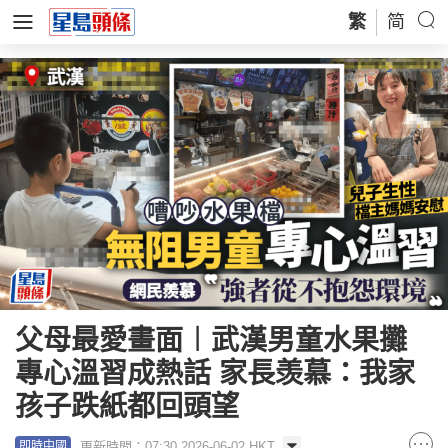
繁
简
父母最愛畫面︱武漢男童水果攤
專心溫習成熱話 家長羡慕：我家
孩子跌紙都回頭望
更新時間：07:30 2026-06-02 HKT
即時中國