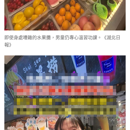
即使身處嘈雜的水果攤，男童仍專心溫習功課。《湖北日
報》