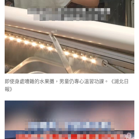
即使身處嘈雜的水果攤，男童仍專心溫習功課。《湖北日
報》