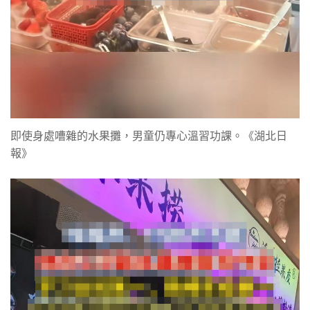
即使身處嘈雜的水果攤，男童仍專心溫習功課。《湖北日
報》