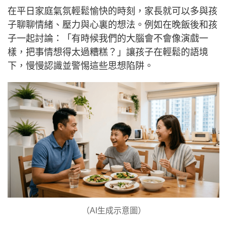
在平日家庭氣氛輕鬆愉快的時刻，家長就可以多與孩
子聊聊情緒、壓力與心裏的想法。例如在晚飯後和孩
子一起討論：「有時候我們的大腦會不會像演戲一
樣，把事情想得太過糟糕？」讓孩子在輕鬆的語境
下，慢慢認識並警惕這些思想陷阱。
（AI生成示意圖）