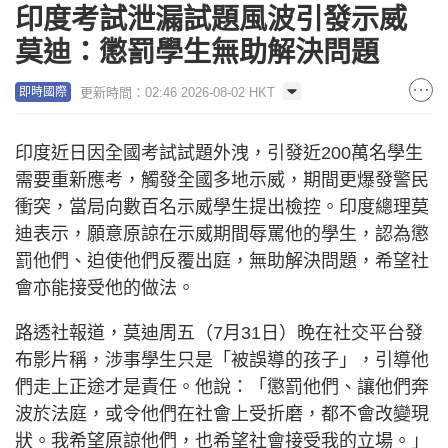
印度考試泄漏試題風波引發示威
莫迪：懲罰學生無助解決問題
更新時間：02:46 2026-08-02 HKT
即時國際
印度近日因全國考試試題外洩，引發近200萬名學生
需要重新應考，觸發全國多地示威，期間更爆發警民
衝突，當局向數百名示威學生提出檢控。印度總理莫
迪表示，願意原諒在示威期間辱罵他的學生，認為懲
罰他們、迫使他們反覆出庭，無助解決問題，希望社
會亦能接受他的做法。
路透社報道，莫迪周五（7月31日）晚在社交平台發
布影片稱，涉事學生只是「被誤導的孩子」，引導他
們走上正途才是責任。他說：「懲罰他們、讓他們奔
波於法庭，或令他們在社會上受折磨，都不會改變現
狀。我希望原諒他們，也希望社會接受我的立場。」