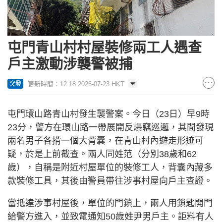
屯門青山村村屋裝修兩工人遇查
戶主激動涉襲警被捕
更新時間：12:18 2026-07-23 HKT
突發
屯門環山路青山村發生襲警案。今日（23日）早9時
23分，警方在環山路一帶展開反爆竊巡邏，其間發現
兩名男子各揹一個大背囊，在青山村內遊走形迹可
疑，於是上前截查。兩人同姓范（分別38歲和62
歲），自稱是附近村屋單位的裝修工人，背囊內藏多
款裝修工具，其後由警員帶往涉事村屋向戶主查證。
當抵達涉事村屋後，單位的門鎖上，兩人用鎖匙開門
給警方進入，並致電通知50歲姓尹男戶主。詎料有人