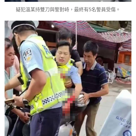
疑犯溫某持雙刀與警對峙，最終有5名警員受傷。