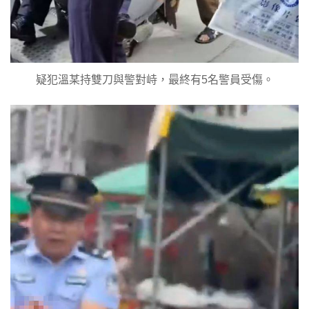
疑犯溫某持雙刀與警對峙，最終有5名警員受傷。