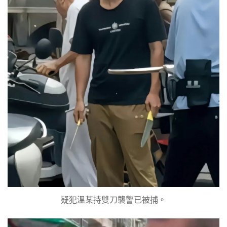
疑犯溫某持雙刀襲警已被捕。