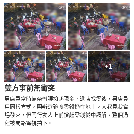
+1
雙方事前無衝突
男店員當時無奈彎腰撿起現金，進店找零後，男店員
用同樣方式，照辦煮碗將零錢扔在地上。大叔見狀當
場發火，但同行友人上前撿起零錢從中調解。整個過
程被閉路電視拍下。