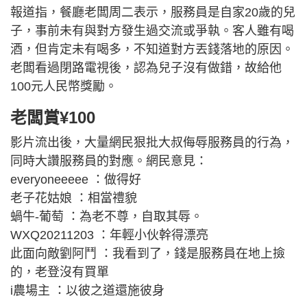
報道指，餐廳老闆周二表示，服務員是自家20歲的兒
子，事前未有與對方發生過交流或爭執。客人雖有喝
酒，但肯定未有喝多，不知道對方丟錢落地的原因。
老闆看過閉路電視後，認為兒子沒有做錯，故給他
100元人民幣獎勵。
老闆賞¥100
影片流出後，大量網民狠批大叔侮辱服務員的行為，
同時大讚服務員的對應。網民意見：
everyoneeeee ：做得好
老子花姑娘 ：相當禮貌
蝸牛-葡萄 ：為老不尊，自取其辱。
WXQ20211203 ：年輕小伙幹得漂亮
此面向敵劉阿鬥 ：我看到了，錢是服務員在地上撿
的，老登沒有買單
i農場主 ：以彼之道還施彼身