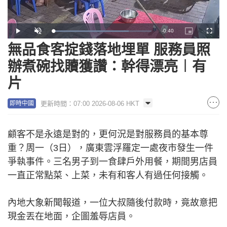
Remaining
-
0:40
Loaded
:
Play
Unmute
Picture-
Fullscr
76.88%
in-
Picture
無品食客掟錢落地埋單 服務員照
Time
辦煮碗找贖獲讚：幹得漂亮︱有
片
更新時間：07:00 2026-08-06 HKT
即時中國
顧客不是永遠是對的，更何況是對服務員的基本尊
重？周一（3日），廣東雲浮羅定一處夜市發生一件
爭執事件。三名男子到一食肆戶外用餐，期間男店員
一直正常點菜、上菜，未有和客人有過任何接觸。
內地大象新聞報道，一位大叔隨後付款時，竟故意把
現金丟在地面，企圖羞辱店員。