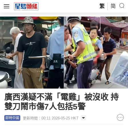
繁
简
廣西漢疑不滿「電雞」被沒收 持
雙刀鬧市傷7人包括5警
更新時間：00:11 2026-05-25 HKT
即時中國