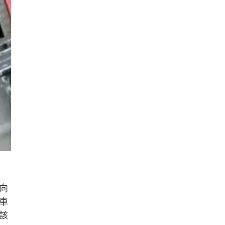
向
車
該