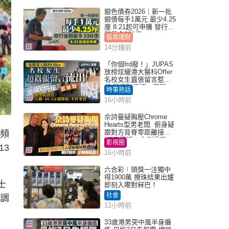
銀色債券2026｜新一批
銀債每手1萬元 最少4.25
厘 8.21起可申購 發行金
額最多550億
投資理財
14分鐘前
「你個frd廢！」JUPAS
放榜炫耀港大醫科Offer
名校女生囂張留言惹眾
怒 醫學院澄清：宣稱
時事熱話
「40.5分獲錄取」不符事
16小時前
實｜Juicy叮
佘詩曼疑胸壓Chrome
Hearts型男老闆 俯身疑
跟對方背脊零距離接觸
視頻
網民驚呼：企側邊唔
影視圈
13
得？
16小時前
六合彩︱頭獎一注獨中
得1900萬 攪珠結果出爐
士
即刻入嚟對冧巴！
社會
在調
12小時前
33歲港男突中風半身癱