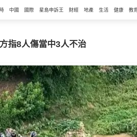
時
中國
國際
星島申訴王
財經
地產
生活
健康
教
方指8人傷當中3人不治