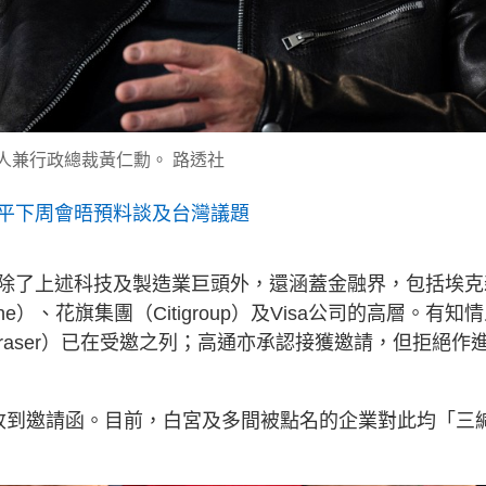
創辦人兼行政總裁黃仁勳。 路透社
平下周會晤預料談及台灣議題
除了上述科技及製造業巨頭外，還涵蓋金融界，包括埃克
tone）、花旗集團（Citigroup）及Visa公司的高層。有知
Fraser）已在受邀之列；高通亦承認接獲邀請，但拒絕作
收到邀請函。目前，白宮及多間被點名的企業對此均「三