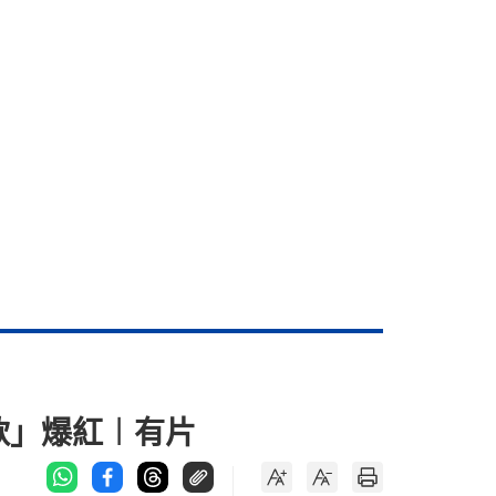
款」爆紅︱有片