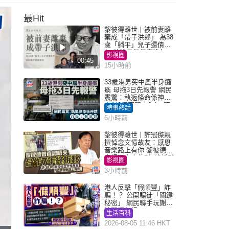
最Hit
黎彼得離世丨被前妻離
棄成「帶子洪郎」 為38
歲「躺平」兒子還債多
年 曾盼尋伴侶度晚年
影視圈
00:45
15小時前
33歲港男突中風半身癱
瘓 母拖3日先報警 網民
震驚：執返條命係神蹟
自爆2個惡習｜Juicy叮
時事熱話
6小時前
黎彼得離世丨許冠傑親
撰悼念文憶故友：感恩
音樂路上有你 黎彼德曾
直認唔夾合作7年終拆夥
影視圈
3小時前
港人反擊「假順豐」詐
騙！？ 公開騙徒「關鍵
秘密」 網民聯手玩謝：
練習緬甸語
生活百科
2026-08-05 11:46 HKT