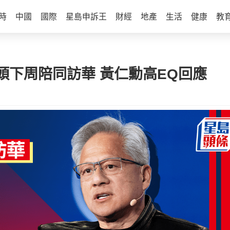
時
中國
國際
星島申訴王
財經
地產
生活
健康
教
頭下周陪同訪華 黃仁勳高EQ回應