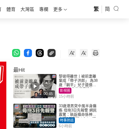
繁
简
育
體育
大灣區
專欄
更多
最Hit
黎彼得離世丨被前妻離
棄成「帶子洪郎」 為38
歲「躺平」兒子還債多
年 曾盼尋伴侶度晚年
影視圈
00:45
15小時前
33歲港男突中風半身癱
瘓 母拖3日先報警 網民
震驚：執返條命係神蹟
自爆2個惡習｜Juicy叮
時事熱話
6小時前