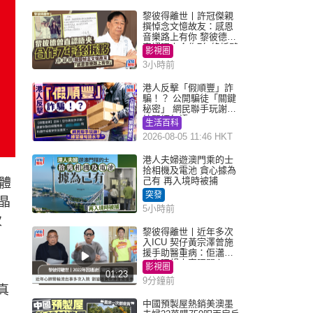
黎彼得離世丨許冠傑親
撰悼念文憶故友：感恩
音樂路上有你 黎彼德曾
直認唔夾合作7年終拆夥
影視圈
3小時前
港人反擊「假順豐」詐
騙！？ 公開騙徒「關鍵
秘密」 網民聯手玩謝：
練習緬甸語
生活百科
2026-08-05 11:46 HKT
港人夫婦遊澳門乘的士
拾相機及電池 貪心據為
己有 再入境時被捕
體
突發
晶
5小時前
次
黎彼得離世丨近年多次
入ICU 契仔黃宗澤曾施
援手助醫重病：佢瀟灑
一生唔想大家唔開心
影視圈
01:23
9分鐘前
真
中國預製屋熱銷美澳墨