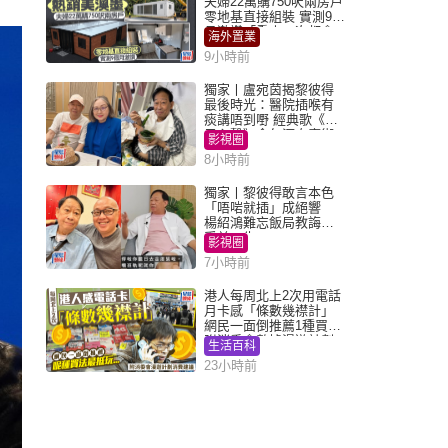
夫婦22萬購750呎兩房戶
零地基直接組裝 實測9個
月激讚「重來一次都會
海外置業
買」
9小時前
獨家丨盧宛茵揭黎彼得
最後時光：醫院插喉有
痰講唔到嘢 經典歌《浪
子心聲》金句源自廟街
影視圈
睇相佬
8小時前
獨家丨黎彼得敢言本色
「唔啱就插」成絕響
楊紹鴻難忘飯局教誨：
受益一生
影視圈
7小時前
港人每周北上2次用電話
月卡感「條數幾襟計」
網民一面倒推薦1種買法
附消委會數據漫遊計劃
生活百科
消費提示
23小時前