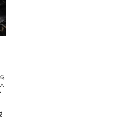
森
情人
進一
緘