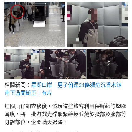
+2
相關新聞：
羅湖口岸︱男子偷運24條瀕危沉香木鍊
南下過關斷正︱有片
經關員仔細查驗後，發現這些旅客利用保鮮紙等塑膠
薄膜，將一批遊戲光碟緊緊纏繞並藏於腰部及腹部等
身體部位，企圖瞞天過海。