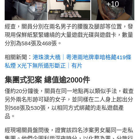
+10
經查，關員分別在兩名男子的腰腹及腿部等位置，發
現用保鮮紙緊緊纏繞的大量遊戲光碟與遊戲卡，數量
分別為584張及468張。
相關新聞：
港珠澳大橋｜粵港兩地牌車暗格藏419條
私煙 X光下無所遁形斷正｜有片
集團式犯案 總值逾2000件
僅約20分鐘後，關員在同一地點再以類似手法，截查
另外兩名形跡可疑的女子，並同樣在二人身上起出分
別568張及530張，以相同方式綁藏的走私遊戲產
品。
經現場關員盤問後，證實該四名涉案男女屬同一走私
集團。他們企圖利用深夜時分，以化整為零、分散行