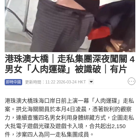
Loaded
:
Unmute
100.00%
港珠澳大橋｜走私集團深夜闖關 4
男女「人肉運碟」被識破｜有片
更新時間：11:22 2026-03-24 HKT
即時中國
港珠澳大橋珠海口岸日前上演一幕「人肉運碟」走私
案。拱北海關關員於本月4日凌晨，憑著銳利的觀察
力，連續查獲四名男女利用身體綁藏方式，企圖走私
大批電子遊戲光碟及遊戲卡入境，合共起出2,150
件，涉案四人為同一走私集團成員。