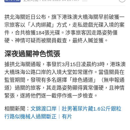
拱北海關近日公布，旗下港珠澳大橋海關早前破獲一
宗旅客以「人肉綁藏」方式，走私遊戲光碟入境的案
件，合共檢獲184張光碟。涉事旅客因走路姿勢僵
硬、神情可疑而被關員截查，最終人贓並獲。
深夜過關神色慌張
據拱北海關通報，事發於3月15日凌晨約3時，港珠澳
大橋珠海公路口岸的入境大堂如常運作。當值關員在
監管期間，發現有多名選擇「綠色通道」（無申報通
道）過關的旅客，其走路姿勢顯得異常僵硬，且神情
緊張，遂將他們逐一截停作進一步檢查。
相關新聞：
文錦渡口岸｜壯男著尿片藏1.6公斤銀粒
行路似機械人過關斷正︱有片