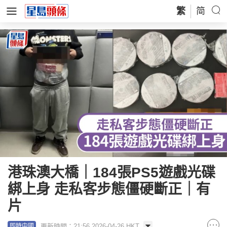
繁
简
港珠澳大橋｜184張PS5遊戲光碟
綁上身 走私客步態僵硬斷正｜有
片
更新時間：21:56 2026-04-26 HKT
即時中國