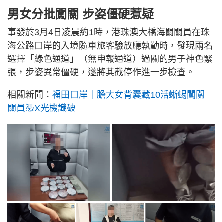
男女分批闖關 步姿僵硬惹疑
事發於3月4日凌晨約1時，港珠澳大橋海關關員在珠
海公路口岸的入境隨車旅客驗放廳執勤時，發現兩名
選擇「綠色通道」（無申報通道）過關的男子神色緊
張，步姿異常僵硬，遂將其截停作進一步檢查。
相關新聞：
福田口岸｜膽大女背囊藏10活蜥蜴闖關
關員憑X光機識破