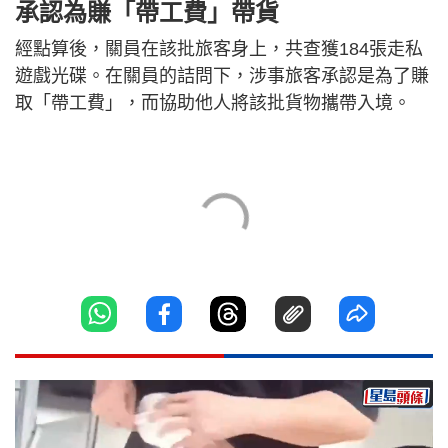
承認為賺「帶工費」帶貨
經點算後，關員在該批旅客身上，共查獲184張走私
遊戲光碟。在關員的詰問下，涉事旅客承認是為了賺
取「帶工費」，而協助他人將該批貨物攜帶入境。