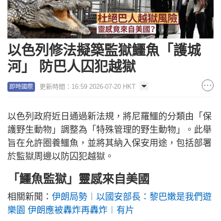
以色列修法擬築監獄鱷魚「護城
河」 防巴人囚犯越獄
更新時間：16:59 2026-07-20 HKT
即時國際
以色列政府近日通過新法規，將尼羅鱷的分類由「保
護野生動物」調整為「特殊管理的野生動物」。此舉
旨在允許圈養鱷魚，並將其納入保安用途，包括部署
於監獄周邊以防囚犯越獄。
「鱷魚監獄」靈感來自美國
相關新聞：
伊朗局勢︱以國安部長：黎巴嫩是我們遊
樂園 伊朗應被轟炸再轟炸︱有片