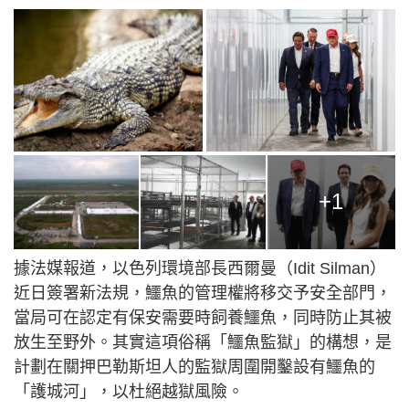
+1
據法媒報道，以色列環境部長西爾曼（Idit Silman）
近日簽署新法規，鱷魚的管理權將移交予安全部門，
當局可在認定有保安需要時飼養鱷魚，同時防止其被
放生至野外。其實這項俗稱「鱷魚監獄」的構想，是
計劃在關押巴勒斯坦人的監獄周圍開鑿設有鱷魚的
「護城河」，以杜絕越獄風險。