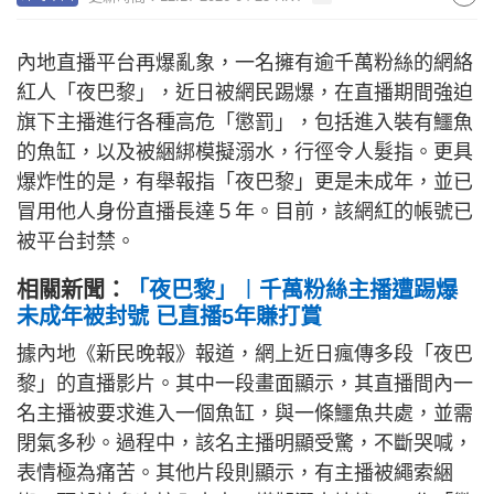
內地直播平台再爆亂象，一名擁有逾千萬粉絲的網絡
紅人「夜巴黎」，近日被網民踢爆，在直播期間強迫
旗下主播進行各種高危「懲罰」，包括進入裝有鱷魚
的魚缸，以及被綑綁模擬溺水，行徑令人髮指。更具
爆炸性的是，有舉報指「夜巴黎」更是未成年，並已
冒用他人身份直播長達５年。目前，該網紅的帳號已
被平台封禁。
相關新聞：
「夜巴黎」︱千萬粉絲主播遭踢爆
未成年被封號 已直播5年賺打賞
據內地《新民晚報》報道，網上近日瘋傳多段「夜巴
黎」的直播影片。其中一段畫面顯示，其直播間內一
名主播被要求進入一個魚缸，與一條鱷魚共處，並需
閉氣多秒。過程中，該名主播明顯受驚，不斷哭喊，
表情極為痛苦。其他片段則顯示，有主播被繩索綑