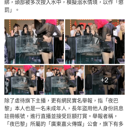
綁，頭部被多次按入水中，模擬溺水情境，以作「懲
罰」。
+2
除了虐待旗下主播，更有網民實名舉報，指「夜巴
黎」本人也是一名未成年人，長年盜用他人身份訊息
註冊帳號，進行直播並接受巨額打賞。舉報者稱，
「夜巴黎」所屬的「廣東嘉火傳媒」公會，旗下有多