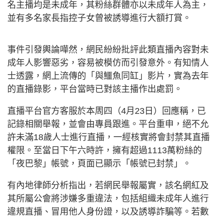
名主播均是未成年，其粉絲群體亦以未成年人為主，
並有多名家長指控子女曾被誘導進行大額打賞。
事件引發輿論嘩然，網民紛紛批評此類直播內容對未
成年人影響惡劣，容易被模仿而引發意外。有知情人
士透露，網上流傳的「與鱷魚同缸」影片，實為去年
的直播錄影，平台當時已對該主播作出處罰。
直播平台官方客服於本周四（4月23日）回應稱，已
記錄相關舉報，並會由專員跟進。平台重申，絕不允
許未滿18歲人士進行直播，一經核實將會封禁其直播
權限。至當日下午六時許，擁有超過1113萬粉絲的
「夜巴黎」帳號，頁面已顯示「帳號已封禁」。
有內地律師分析指出，若網民舉報屬實，該名網紅及
其所屬公會將涉嫌多重違法，包括組織未成年人進行
違規直播、冒用他人身份證，以及誘導詐騙等。若數