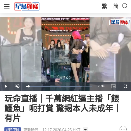
繁
简
Remaining
-
0:34
Loaded
:
Play
Unmute
Picture-
Full
84.32%
in-
Picture
Time
玩命直播｜千萬網紅逼主播「餵
鱷魚」呃打賞 驚揭本人未成年｜
有片
更新時間：12:17 2026-04-25 HKT
即時中國