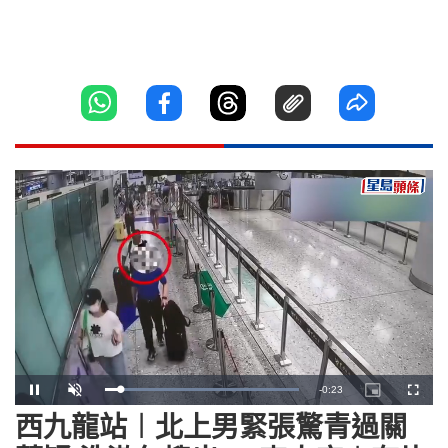
Remaining
-
0:22
Loaded
:
Pause
Unmute
Picture-
Fullscr
100.00%
in-
Picture
西九龍站︱北上男緊張驚青過關
Time