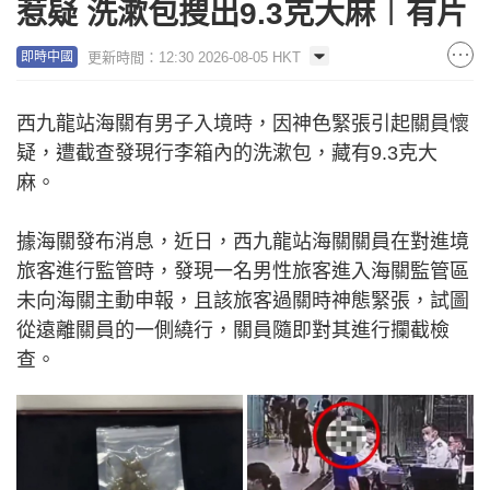
惹疑 洗漱包搜出9.3克大麻︱有片
更新時間：12:30 2026-08-05 HKT
即時中國
西九龍站海關有男子入境時，因神色緊張引起關員懷
疑，遭截查發現行李箱內的洗漱包，藏有9.3克大
麻。
據海關發布消息，近日，西九龍站海關關員在對進境
旅客進行監管時，發現一名男性旅客進入海關監管區
未向海關主動申報，且該旅客過關時神態緊張，試圖
從遠離關員的一側繞行，關員隨即對其進行攔截檢
查。