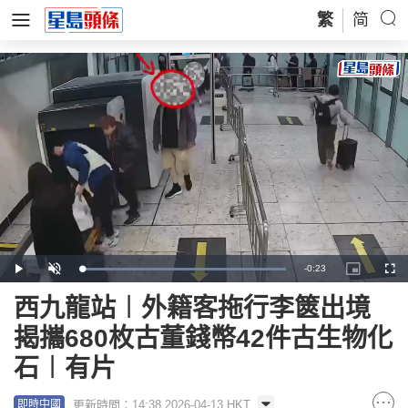
繁
简
Remaining
-
0:23
Loaded
:
Play
Unmute
Picture-
Full
100.00%
in-
Picture
Time
西九龍站︱外籍客拖行李篋出境
揭攜680枚古董錢幣42件古生物化
石︱有片
更新時間：14:38 2026-04-13 HKT
即時中國