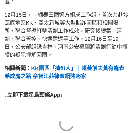
區。
12月15日，中緬泰三國警方組成工作組，首次共赴妙
瓦底地區KK、亞太新城等大型賭詐園區和相關場
所，聯合督導打擊清剿工作成效，研究後續集中清
剿、聯合管控、快速遣返等工作。12月16日至19
日，公安部組織吉林、河南公安機關將清剿行動中抓
獲的疑犯押解回國。
相關新聞：
KK園區「揸fit人」｜趙薇前夫黃有龍表
弟成魔之路 佘智江菲律賓網賭起家
↓立即下載星島頭條App↓