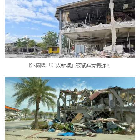
KK園區「亞太新城」被徹底清剿拆。