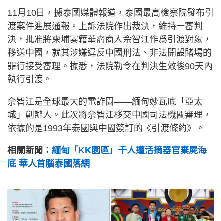
11月10日，據泰國媒體報道，泰國最高檢察院發布引
渡案件進展通報。上訴法院作出裁決，維持一審判
決，批准將柬埔寨籍華裔商人佘智江作爲引渡對象，
移送中國，就其涉嫌違反中國刑法、非法開設賭場的
罪行接受審理。據悉，法院勒令在判決生效後90天內
執行引渡。
佘智江是全球最大的電詐園——緬甸妙瓦底「亞太
城」創辦人。此次將佘智江移交中國司法機關審理，
依據的是1993年泰國與中國簽訂的《引渡條約》。
相關新聞：
緬甸「KK園區」千人遭活摘器官棄屍海
底 華人首腦泰國落網