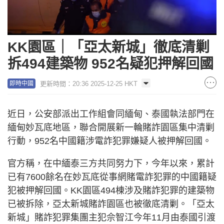
KK園區｜「亞太新城」徹底清剿
拆494建築物 952名疑犯押解回國
更新時間：20:36 2025-12-25 HKT
即時中國
近日，公安部派出工作組會同緬甸、泰國執法部門在
緬甸妙瓦底地區，聯合開展新一輪賭詐園區集中清剿
行動，952名中國籍涉電詐犯罪嫌疑人被押解回國。
官方稱，在中緬泰三方共同努力下，今年以來，累計
已有7600餘名在妙瓦底從事網賭電詐犯罪的中國籍疑
犯被押解回國。KK園區494棟涉及賭詐犯罪的建築物
已被拆除，亞太新城賭詐園區也被徹底清剿。「亞太
新城」賭詐犯罪集團主犯佘智江今年11月由泰國引渡