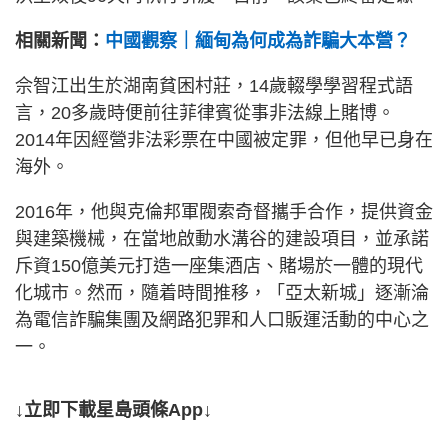
相關新聞：
中國觀察｜緬甸為何成為詐騙大本營？
佘智江出生於湖南貧困村莊，14歲輟學學習程式語
言，20多歲時便前往菲律賓從事非法線上賭博。
2014年因經營非法彩票在中國被定罪，但他早已身在
海外。
2016年，他與克倫邦軍閥索奇督攜手合作，提供資金
與建築機械，在當地啟動水溝谷的建設項目，並承諾
斥資150億美元打造一座集酒店、賭場於一體的現代
化城市。然而，隨着時間推移，「亞太新城」逐漸淪
為電信詐騙集團及網路犯罪和人口販運活動的中心之
一。
↓立即下載星島頭條App↓