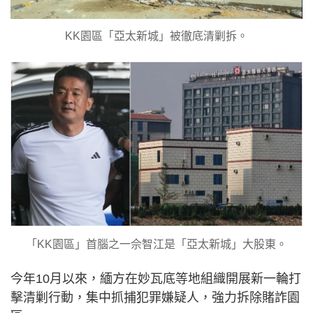
KK園區「亞太新城」被徹底清剿拆。
「KK園區」首腦之一佘智江是「亞太新城」大股東。
今年10月以來，緬方在妙瓦底等地組織開展新一輪打
擊清剿行動，集中抓捕犯罪嫌疑人，強力拆除賭詐園