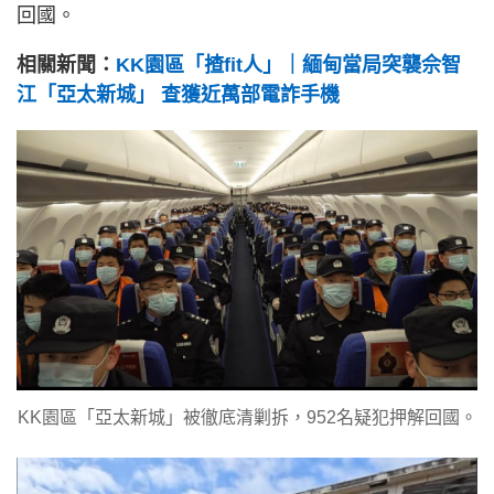
回國。
相關新聞：
KK園區「揸fit人」｜緬甸當局突襲佘智
江「亞太新城」 查獲近萬部電詐手機
KK園區「亞太新城」被徹底清剿拆，952名疑犯押解回國。