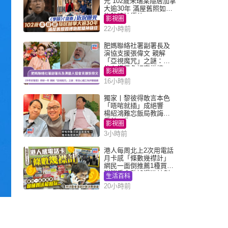
光 102歲朱瑞棠隱居加拿
大逾30年 滿屋舊照如博
物館精神極佳
影視圈
22小時前
肥媽聯絡社署副署長及
演協支援張偉文 親解
「亞視魔咒」之謎：有
信心鐵三角評審繼續
影視圈
16小時前
獨家丨黎彼得敢言本色
「唔啱就插」成絕響
楊紹鴻難忘飯局教誨：
受益一生
影視圈
3小時前
港人每周北上2次用電話
月卡感「條數幾襟計」
網民一面倒推薦1種買法
附消委會數據漫遊計劃
生活百科
消費提示
20小時前