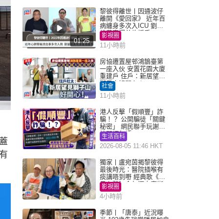
黎彼得離世丨因通波仔
離開《愛回家》 近年百
病纏身多次入ICU 劉鑾
雄黃宗澤曾施援手
影視圈
01:25
11小時前
房協遷置屋邨鴻鵠臺第
一座入伙 安置花園大廈
重建戶 住戶：新居望見
獅子山好開心！
社會
11小時前
港人反擊「假順豐」詐
騙！？ 公開騙徒「關鍵
秘密」 網民聯手玩謝：
練習緬甸語
生活百科
蓋
2026-08-05 11:46 HKT
有
獨家丨盧宛茵揭黎彼得
最後時光：醫院插喉有
痰講唔到嘢 經典歌《浪
子心聲》金句源自廟街
影視圈
睇相佬
4小時前
季節丨「唐泰」近況曝