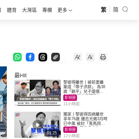
繁
简
育
體育
大灣區
專欄
更多
最Hit
黎彼得離世丨被前妻離
棄成「帶子洪郎」 為38
歲「躺平」兒子還債多
年 曾盼尋伴侶度晚年
影視圈
11小時前
獨家丨黎彼得因病離世
享年76歲 鍾志光揭3月時
已中風 被封「鬼馬詞
人」與許冠傑多合作
影視圈
01:25
12小時前