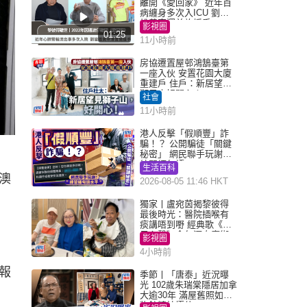
離開《愛回家》 近年百
病纏身多次入ICU 劉鑾
雄黃宗澤曾施援手
影視圈
01:25
11小時前
房協遷置屋邨鴻鵠臺第
一座入伙 安置花園大廈
重建戶 住戶：新居望見
獅子山好開心！
社會
11小時前
港人反擊「假順豐」詐
騙！？ 公開騙徒「關鍵
秘密」 網民聯手玩謝：
練習緬甸語
生活百科
澳
2026-08-05 11:46 HKT
獨家丨盧宛茵揭黎彼得
最後時光：醫院插喉有
痰講唔到嘢 經典歌《浪
子心聲》金句源自廟街
影視圈
睇相佬
4小時前
報
季節丨「唐泰」近況曝
光 102歲朱瑞棠隱居加拿
大逾30年 滿屋舊照如博
物館精神極佳