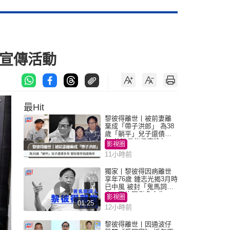
型宣傳活動
最Hit
黎彼得離世丨被前妻離
棄成「帶子洪郎」 為38
歲「躺平」兒子還債多
年 曾盼尋伴侶度晚年
影視圈
11小時前
獨家丨黎彼得因病離世
享年76歲 鍾志光揭3月時
已中風 被封「鬼馬詞
人」與許冠傑多合作
影視圈
01:25
12小時前
黎彼得離世丨因通波仔