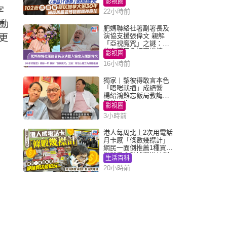
影視圈
字
22小時前
行動
肥媽聯絡社署副署長及
演協支援張偉文 親解
更
「亞視魔咒」之謎：有
信心鐵三角評審繼續
影視圈
16小時前
獨家丨黎彼得敢言本色
「唔啱就插」成絕響
楊紹鴻難忘飯局教誨：
受益一生
影視圈
3小時前
港人每周北上2次用電話
月卡感「條數幾襟計」
網民一面倒推薦1種買法
附消委會數據漫遊計劃
生活百科
消費提示
20小時前