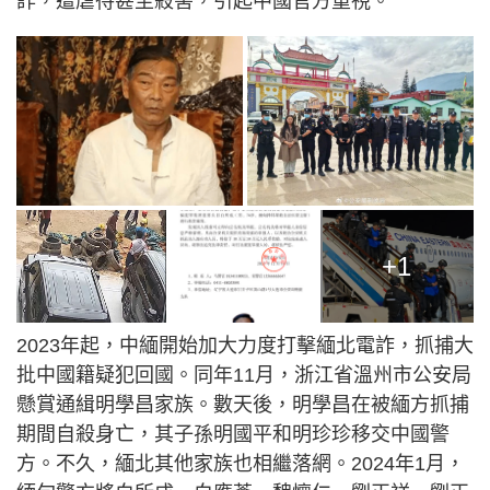
詐，遭虐待甚至殺害，引起中國官方重視。
+1
2023年起，中緬開始加大力度打擊緬北電詐，抓捕大
批中國籍疑犯回國。同年11月，浙江省溫州市公安局
懸賞通緝明學昌家族。數天後，明學昌在被緬方抓捕
期間自殺身亡，其子孫明國平和明珍珍移交中國警
方。不久，緬北其他家族也相繼落網。2024年1月，