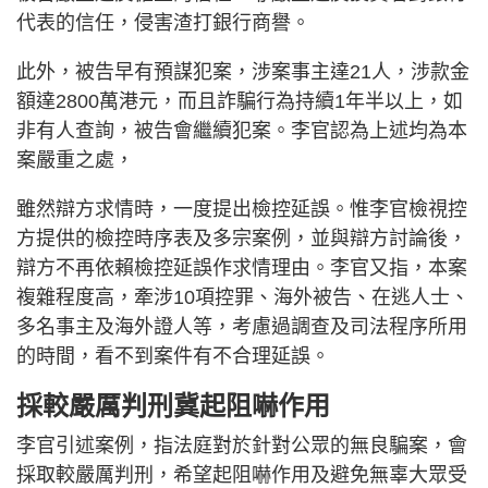
代表的信任，侵害渣打銀行商譽。
此外，被告早有預謀犯案，涉案事主達21人，涉款金
額達2800萬港元，而且詐騙行為持續1年半以上，如
非有人查詢，被告會繼續犯案。李官認為上述均為本
案嚴重之處，
雖然辯方求情時，一度提出檢控延誤。惟李官檢視控
方提供的檢控時序表及多宗案例，並與辯方討論後，
辯方不再依賴檢控延誤作求情理由。李官又指，本案
複雜程度高，牽涉10項控罪、海外被告、在逃人士、
多名事主及海外證人等，考慮過調查及司法程序所用
的時間，看不到案件有不合理延誤。
採較嚴厲判刑冀起阻嚇作用
李官引述案例，指法庭對於針對公眾的無良騙案，會
採取較嚴厲判刑，希望起阻嚇作用及避免無辜大眾受