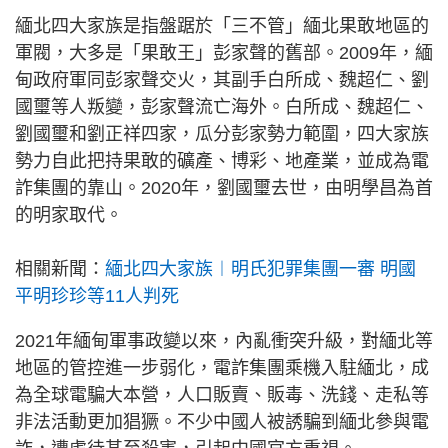
緬北四大家族是指盤踞於「三不管」緬北果敢地區的
軍閥，大多是「果敢王」彭家聲的舊部。2009年，緬
甸政府軍同彭家聲交火，其副手白所成、魏超仁、劉
國璽等人叛變，彭家聲流亡海外。白所成、魏超仁、
劉國璽和劉正祥四家，瓜分彭家勢力範圍，四大家族
勢力自此把持果敢的礦產、博彩、地產業，並成為電
詐集團的靠山。2020年，劉國璽去世，由明學昌為首
的明家取代。
相關新聞：
緬北四大家族︱明氏犯罪集團一審 明國
平明珍珍等11人判死
2021年緬甸軍事政變以來，內亂衝突升級，對緬北等
地區的管控進一步弱化，電詐集團乘機入駐緬北，成
為全球電騙大本營，人口販賣、販毒、洗錢、走私等
非法活動更加猖獗。不少中國人被誘騙到緬北參與電