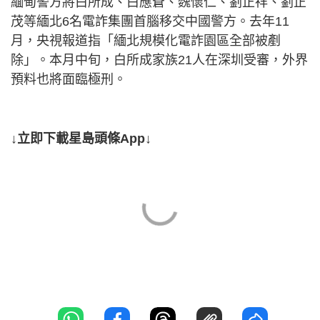
緬甸警方將白所成、白應蒼、魏懷仁、劉正祥、劉正
茂等緬北6名電詐集團首腦移交中國警方。去年11
月，央視報道指「緬北規模化電詐園區全部被剷
除」。本月中旬，白所成家族21人在深圳受審，外界
預料也將面臨極刑。
↓立即下載星島頭條App↓