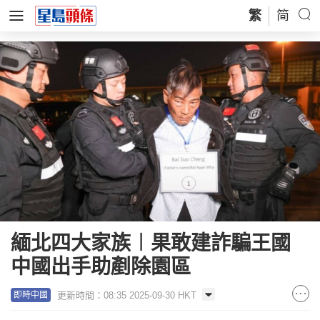
繁
简
緬北四大家族︱果敢建詐騙王國
中國出手助剷除園區
更新時間：08:35 2025-09-30 HKT
即時中國