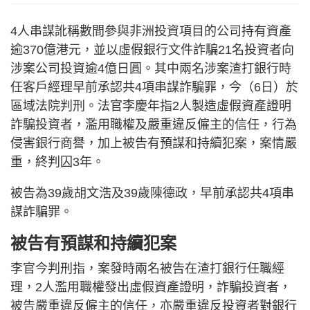
4人串謀訛稱數間參與非洲投資項目的公司持有資產
逾370億港元，並以虛假銀行文件詐騙21名投資者向
涉案公司投資逾4億日圓。其中兩名涉案渣打銀行時
任客戶經理早前承認共4項串謀詐騙罪，今（6日）於
區域法院判刑。法官李慶年指2人製造虛假資產證明
詐騙投資者，濫用職權及嚴重違反僱主的信任，行為
侵害銀行商譽，加上被告有預謀和持續犯案，案情嚴
重，終判囚3年。
被告為39歲胡文浩及39歲陳德政，早前承認共4項串
謀詐騙罪。
被告有預謀和持續犯案
李官今判刑指，案發時兩名被告在渣打銀行任職經
理，2人濫用職權發出虛假資產證明，詐騙投資者，
被告嚴重違反僱主的信任，亦嚴重違反投資者對銀行