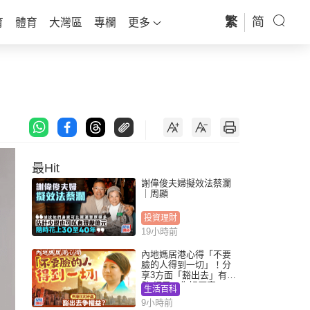
繁
简
育
體育
大灣區
專欄
更多
最Hit
謝偉俊夫婦擬效法蔡瀾
｜周顯
投資理財
19小時前
內地媽居港心得「不要
臉的人得到一切」！分
享3方面「豁出去」有著
數 網民：你好厲害
生活百科
9小時前