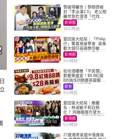
黎彼得離世丨黎樹德被
封「李泳漢2.0」 老父剛
離世急於澄清「代找卡
數」傳聞惹人反感
影視圈
10小時前
愛回家大結局｜「Philip
仔」驚喜現身聚會 梁禹
勤大個仔高過樊亦敏 超
乖黐實林淑敏許家傑
影視圈
9小時前
街坊酒樓推「平民價」
歎奢華盛宴！$9.8紅燒
BB鴿/$28開邊蒸龍蝦 3
日
大晚餐超值優惠
飲食
立
8小時前
愛回家大結局｜滕麗
名、林淑敏不和白熱
化？ 阿滕眼尾冇望大小
姐一眼 商場直播零互動
影視圈
18:50
團
5小時前
27歲港男家道中落做保