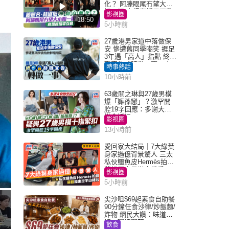
化？ 阿滕眼尾冇望大小
姐一眼 商場直播零互動
影視圈
18:50
5小時前
27歲港男家道中落做保
安 慘遭舊同學嘲笑 捱足
3年遇「高人」指點 終辭
職宣告「轉做一事」｜
時事熱話
Juicy叮
10小時前
63歲關之琳與27歲男模
爆「嫲孫戀」？激罕開
腔19字回應：多謝大家
掛念近況
影視圈
13小時前
愛回家大結局｜7大綠葉
身家過億背景驚人 三太
私伙鱷魚皮Hermès拍劇
蘇姐原來是半山樓后
影視圈
5小時前
尖沙咀$69起素食自助餐
90分鐘任食沙律/炒飯麵/
炸物 網民大讚：味道
好，環境闊落
飲食