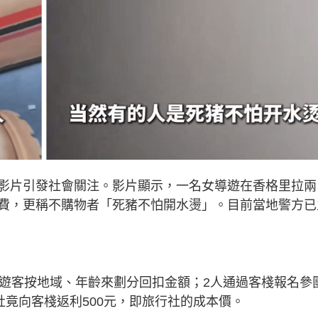
影片引發社會關注。影片顯示，一名女導遊在香格里拉兩
費，更稱不購物者「死豬不怕開水燙」。目前當地警方已
將遊客按地域、年齡來劃分回扣金額；2人通過客棧報名參
社竟向客棧返利500元，即旅行社的成本價。