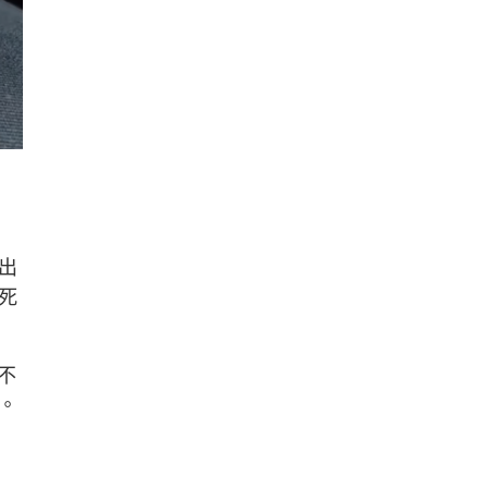
出
死
不
。