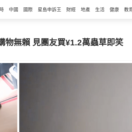
時
中國
國際
星島申訴王
財經
地產
生活
健康
教
物無賴 見團友買¥1.2萬蟲草即笑