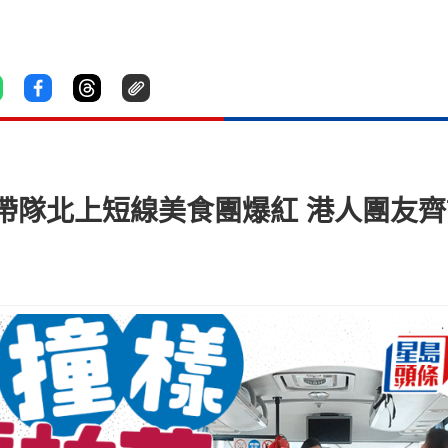
帶隊北上短線美食團爆紅 港人團友