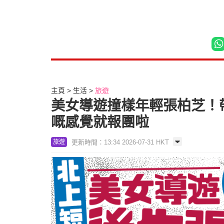
主頁
生活
旅遊
美女導遊撞樣年輕張柏芝！
嘅感覺就報團啦
更新時間：13:34 2026-07-31 HKT
旅遊