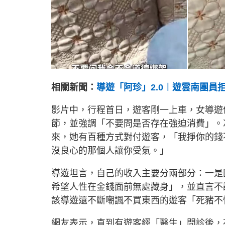
相關新聞：
導遊「阿珍」2.0︱遊雲南團員
影片中，行程首日，遊客剛一上車，女導遊
節，並強調「不要問是否存在強迫消費」。
來，她有百種方式對付遊客，「我掙你的錢
沒良心的那個人讓你受氣。」
導遊坦言，自己的收入主要分兩部分：一是固
希望人性在金錢面前無處藏身」，並直言不
該導遊還不斷嘲諷不買東西的遊客「死豬不
網友表示，直到有遊客經「醫生」問診後，花