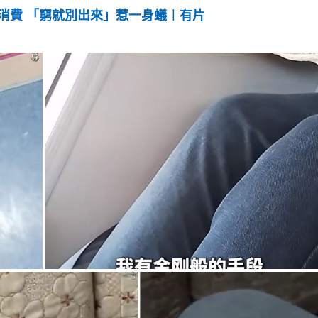
消費 「窮就別出來」惹一身蟻︱有片