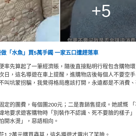
+5
拒做「水魚」買5萬手鐲 一家五口遭趕落車
便率先算起了一筆經濟賬，隨後直接點明行程包含購物環
次日，這名導遊在車上提醒，進購物店後每個人不要空手
不叫坑蒙拐騙，我覺得格局應該打開，永遠都是不消費、
定的團費，每個團200元；二是靠銷售提成。她感慨 「
諱地要求遊客購物時「別裝作不認識、死不要臉的樣子」
怕開水燙」，惡語相向。
1.2萬元購買蟲草，這名導遊才露出了笑臉。