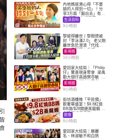
內地媽居港心得「不要
臉的人得到一切」！分
享3方面「豁出去」有著
數 網民：你好厲害
生活百科
9小時前
黎彼得離世丨黎樹德被
封「李泳漢2.0」 老父剛
離世急於澄清「代找卡
數」傳聞惹人反感
影視圈
10小時前
愛回家大結局｜「Philip
仔」驚喜現身聚會 梁禹
勤大個仔高過樊亦敏 超
乖黐實林淑敏許家傑
影視圈
9小時前
街坊酒樓推「平民價」
歎奢華盛宴！$9.8紅燒
BB鴿/$28開邊蒸龍蝦 3
引
大晚餐超值優惠
飲食
皆
8小時前
食
愛回家大結局｜滕麗
名、林淑敏不和白熱