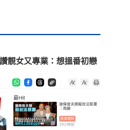
齊讚靚女又專業：想搵番初戀
最Hit
謝偉俊夫婦擬效法蔡瀾
｜周顯
投資理財
19小時前