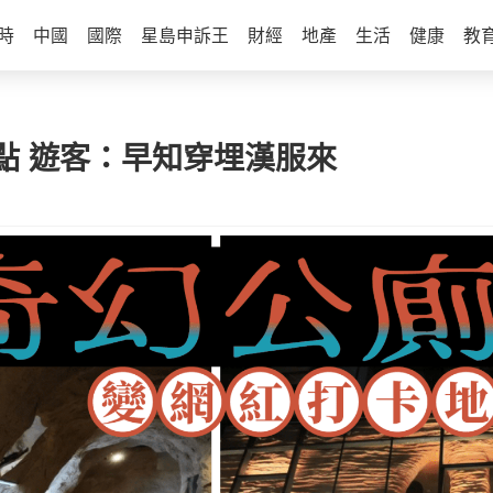
時
中國
國際
星島申訴王
財經
地產
生活
健康
教
點 遊客：早知穿埋漢服來