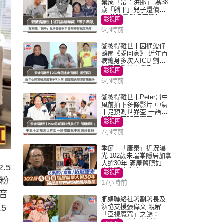
棄成「帶子洪郎」 為38
歲「躺平」兒子還債多
年 曾盼尋伴侶度晚年
影視圈
6小時前
黎彼得離世丨因通波仔
離開《愛回家》 近年百
病纏身多次入ICU 劉鑾
雄黃宗澤曾施援手
影視圈
6小時前
黎彼得離世丨Peter哥中
風前拍下多條影片 中氣
十足預測世界盃 一語成
讖貼中西班牙奪冠
影視圈
7小時前
季節丨「唐泰」近況曝
光 102歲朱瑞棠隱居加拿
大逾30年 滿屋舊照如博
.5
物館精神極佳
影視圈
萬粉
17小時前
音
肥媽聯絡社署副署長及
5
演協支援張偉文 親解
「亞視魔咒」之謎：有
信心鐵三角評審繼續