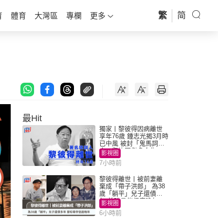
繁
简
育
體育
大灣區
專欄
更多
最Hit
獨家丨黎彼得因病離世
享年76歲 鍾志光揭3月時
已中風 被封「鬼馬詞
人」與許冠傑多合作
影視圈
7小時前
黎彼得離世丨被前妻離
棄成「帶子洪郎」 為38
歲「躺平」兒子還債多
年 曾盼尋伴侶度晚年
影視圈
6小時前