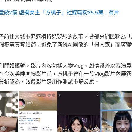
量破2億 虛擬女主「方桃子」社媒吸粉35.5萬︱有片
子前往大城市追逐模特兒夢想的故事，被部分網民稱為「A
瑕疵等真實細節，避免了傳統AI圖像的「假人感」而廣獲
開設賬號，影片內容包括人物Vlog、劇情番外以及演員
今次美瞳宣傳影片前，方桃子曾在一段Vlog影片內展露
分析認為，該段影片是用作測試市場反應。