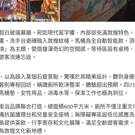
超白玻璃幕牆，宛如現代寫字樓，內部卻充滿敦煌特色。
畫，洗手台瓷磚融入敦煌紋樣，馬桶為全自動智能款，頂
境」為主題，營造雄渾奇幻的空間感。等待區設有桌椅、
遊客流連忘返。
，以為誤入某個石窟景點，驚嘆於其精美設計，聽到身邊
客則專程回訪，稱讚廁所乾淨整潔，體驗超出預期。四川
馬桶墊、女性用品、消毒水等，保潔工作也極為到位。
衛浴品牌聯合打造，總面積600平方米。廁所不僅注重文
備抗菌護理台和兒童安全座椅；無障礙專區設低位感應洗
島提供茶飲、行李寄存和文化展陳，滿足全齡遊客需求。
為敦煌文化新地標。