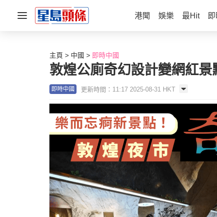
港聞
娛樂
最Hit
即
主頁
中國
即時中國
敦煌公廁奇幻設計變網紅景
更新時間：11:17 2025-08-31 HKT
即時中國