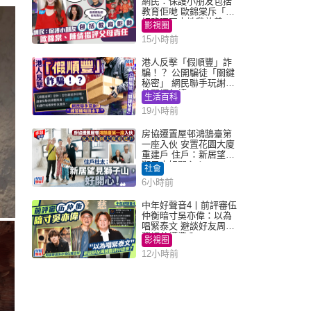
網民：保護小朋友包括
教育佢哋 歐錦棠斥「養
細路唔同走地雞放養」
影視圈
15小時前
港人反擊「假順豐」詐
騙！？ 公開騙徒「關鍵
秘密」 網民聯手玩謝：
練習緬甸語
生活百科
19小時前
房協遷置屋邨鴻鵠臺第
一座入伙 安置花園大廈
重建戶 住戶：新居望見
獅子山好開心！
社會
6小時前
中年好聲音4丨前評審伍
仲衡暗寸吳亦偉：以為
唱緊泰文 避談好友周國
豐評分標準？
影視圈
12小時前