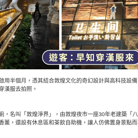
啟用半個月，憑其結合敦煌文化的奇幻設計與高科技設備
穿漢服去拍照。
廁，名叫「敦煌淨界」，由敦煌夜市一座30年老建築「
香薰，還設有休息區和茶飲自助機，讓人仿佛置身景點而