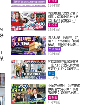
影視圈
11小時前
陳凱琳護仔論惹公憤？
網民：保護小朋友包括
教育佢哋 歐錦棠斥「養
細路唔同走地雞放養」
影視圈
I
15小時前
好
港人反擊「假順豐」詐
騙！？ 公開騙徒「關鍵
秘密」 網民聯手玩謝：
練習緬甸語
生活百科
工
19小時前
某
房協遷置屋邨鴻鵠臺第
一座入伙 安置花園大廈
重建戶 住戶：新居望見
獅子山好開心！
社會
6小時前
中年好聲音4丨前評審伍
仲衡暗寸吳亦偉：以為
唱緊泰文 避談好友周國
豐評分標準？
影視圈
12小時前