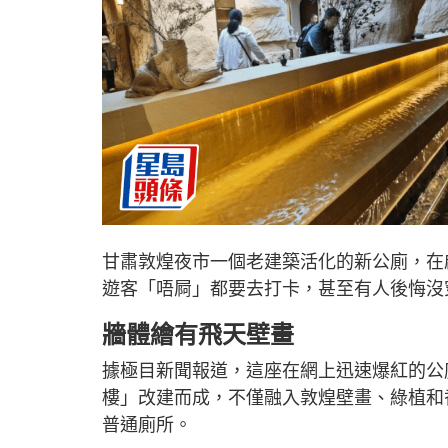
甘肅敦煌夜市一個老建築活化的新公廁，在
遊客「唔屙」都要去打卡，甚至有人後悔沒
牆體繪有飛天壁畫
據極目新聞報道，這座在網上迅速爆紅的公
樓」改建而成，不僅融入敦煌壁畫、綠植和
普通廁所。