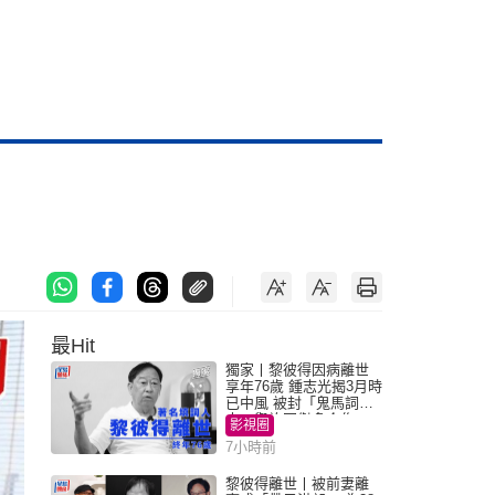
最Hit
獨家丨黎彼得因病離世
享年76歲 鍾志光揭3月時
已中風 被封「鬼馬詞
人」與許冠傑多合作
影視圈
7小時前
黎彼得離世丨被前妻離