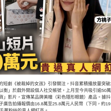
的短劇《被裁掉的女孩》引發關注，抖音累積播放量突破2
以衡」於戲外開設個人社交帳號，上月至今共吸引逾50
貨」影片，宣傳某品牌美瞳（彩色隱形眼鏡）產品。據抖
告拍攝報價由16.8萬至25.8萬元人民幣（下同，約19.
至千萬粉絲的真人網紅高。