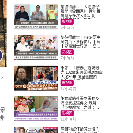
黎彼得離世丨因通波仔
離開《愛回家》 近年百
病纏身多次入ICU 劉鑾
雄黃宗澤曾施援手
影視圈
6小時前
黎彼得離世丨Peter哥中
風前拍下多條影片 中氣
十足預測世界盃 一語成
讖貼中西班牙奪冠
影視圈
7小時前
季節丨「唐泰」近況曝
光 102歲朱瑞棠隱居加拿
大逾30年 滿屋舊照如博
，
物館精神極佳
影視圈
17小時前
肥媽聯絡社署副署長及
演協支援張偉文 親解
「亞視魔咒」之謎：有
八景
信心鐵三角評審繼續
影視圈
非
11小時前
陳凱琳護仔論惹公憤？