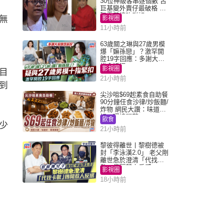
30位神級客串逐個數 古
巨基變外賣仔最破格 歐
陽震華情陷群姐
無
影視圈
11小時前
63歲關之琳與27歲男模
爆「嫲孫戀」？激罕開
腔19字回應：多謝大家
掛念近況
影視圈
目
21小時前
到
尖沙咀$69起素食自助餐
90分鐘任食沙律/炒飯麵/
炸物 網民大讚：味道
好，環境闊落
飲食
少
21小時前
黎彼得離世丨黎樹德被
封「李泳漢2.0」 老父剛
離世急於澄清「代找卡
數」傳聞惹人反感
影視圈
18小時前