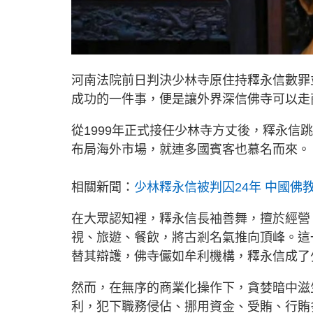
河南法院前日判決少林寺原住持釋永信數罪並
成功的一件事，便是讓外界深信佛寺可以走
從1999年正式接任少林寺方丈後，釋永
布局海外市場，就連多國賓客也慕名而來。
相關新聞：
少林釋永信被判囚24年 中國佛
在大眾認知裡，釋永信長袖善舞，擅於經營
視、旅遊、餐飲，將古剎名氣推向頂峰。這
替其辯護，佛寺儼如牟利機構，釋永信成了
然而，在無序的商業化操作下，貪婪暗中滋生
利，犯下職務侵佔、挪用資金、受賄、行賄