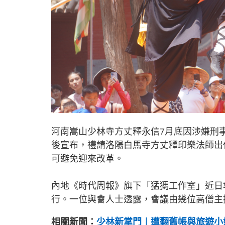
河南嵩山少林寺方丈釋永信7月底因涉嫌刑
後宣布，禮請洛陽白馬寺方丈釋印樂法師出
可避免迎來改革。
內地《時代周報》旗下「猛獁工作室」近日
行。一位與會人士透露，會議由幾位高僧主
相關新聞：
少林新掌門︱遭翻舊帳與旅遊小