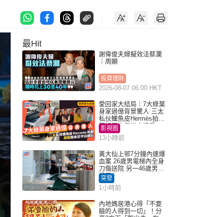
最Hit
謝偉俊夫婦擬效法蔡瀾
｜周顯
投資理財
2026-08-07 06:00 HKT
愛回家大結局｜7大綠葉
身家過億背景驚人 三太
私伙鱷魚皮Hermès拍劇
蘇姐原來是半山樓后
影視圈
13小時前
黃大仙上邨7分鐘內連爆
血案 26歲男電梯內全身
刀傷送院 另一46歲男倒
斃平台
突發
1小時前
內地媽居港心得「不要
臉的人得到一切」！分