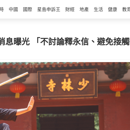
時
中國
國際
星島申訴王
財經
地產
生活
健康
教
消息曝光 「不討論釋永信、避免接觸