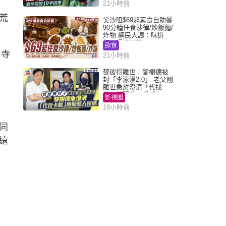
21小時前
荒
尖沙咀$69起素食自助餐
90分鐘任食沙律/炒飯麵/
炸物 網民大讚：味道
好，環境闊落
飲食
、寺
21小時前
黎彼得離世丨黎樹德被
封「李泳漢2.0」 老父剛
離世急於澄清「代找卡
數」傳聞惹人反感
影視圈
18小時前
同
遠