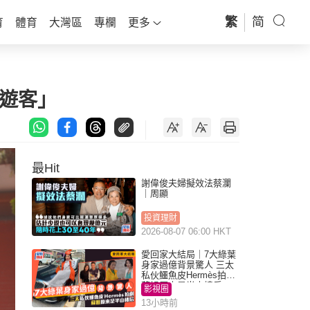
繁
简
育
體育
大灣區
專欄
更多
遊客」
最Hit
謝偉俊夫婦擬效法蔡瀾
｜周顯
投資理財
2026-08-07 06:00 HKT
愛回家大結局｜7大綠葉
身家過億背景驚人 三太
私伙鱷魚皮Hermès拍劇
蘇姐原來是半山樓后
影視圈
13小時前