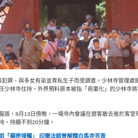
事犯罪、與多女有染並育私生子而受調查。少林寺管理處
任少林寺住持。外界預料原本被指「商業化」的少林寺將
報道，8月13日傍晚，一場寺內會議在遊客散去後於客堂
持，持續不到20分鐘。
姐「親密接觸」 印樂法師曾解釋白馬寺苦衷