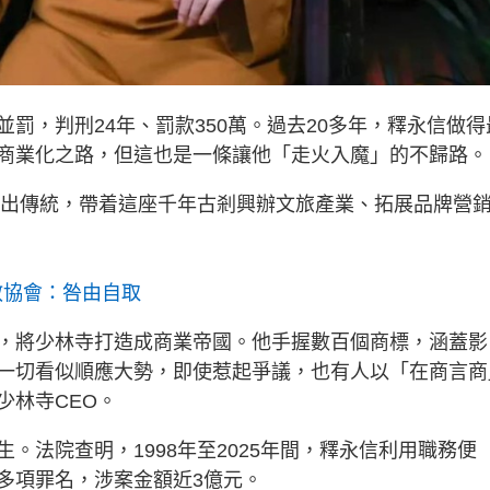
罰，判刑24年、罰款350萬。過去20多年，釋永信做得
商業化之路，但這也是一條讓他「走火入魔」的不歸路。
信跳出傳統，帶着這座千年古剎興辦文旅產業、拓展品牌營
教協會：咎由自取
，將少林寺打造成商業帝國。他手握數百個商標，涵蓋影
一切看似順應大勢，即使惹起爭議，也有人以「在商言商
少林寺CEO。
。法院查明，1998年至2025年間，釋永信利用職務便
多項罪名，涉案金額近3億元。