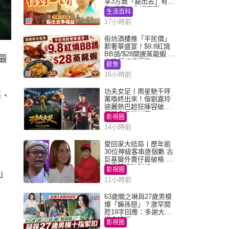
享3方面「豁出去」有著
數 網民：你好厲害
生活百科
17小時前
街坊酒樓推「平民價」
歎奢華盛宴！$9.8紅燒
BB鴿/$28開邊蒸龍蝦 3
最
大晚餐超值優惠
飲食
16小時前
功夫女足丨周星馳千呼
銷、
萬喚終出來！偕劉嘉玲
迪麗熱巴超狂陣容破天
荒現身香港謝票
影視圈
14小時前
愛回家大結局丨歷年逾
30位神級客串逐個數 古
巨基變外賣仔最破格 歐
陽震華情陷群姐
影視圈
」
11小時前
63歲關之琳與27歲男模
爆「嫲孫戀」？激罕開
腔19字回應：多謝大家
掛念近況
影視圈