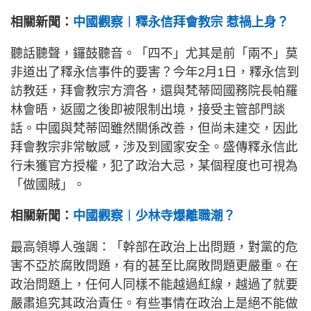
相關新聞：
中國觀察︱釋永信拜會教宗 惹禍上身？
聽話聽聲，鑼鼓聽音。「四不」尤其是前「兩不」莫
非道出了釋永信事件的要害？今年2月1日，釋永信到
訪教廷，拜會教宗方濟各，還與梵蒂岡國務院長帕羅
林會晤，返國之後即被限制出境，接受主管部門談
話。中國與梵蒂岡雖然關係改善，但尚未建交，因此
拜會教宗非常敏感，涉及到國家安全。盛傳釋永信此
行未獲官方授權，犯了政治大忌，某個程度也可視為
「做國賊」。
相關新聞：
中國觀察︱少林寺爆離職潮？
最高領導人強調：「幹部在政治上出問題，對黨的危
害不亞於腐敗問題，有的甚至比腐敗問題更嚴重。在
政治問題上，任何人同樣不能越過紅線，越過了就要
嚴肅追究其政治責任。有些事情在政治上是絕不能做