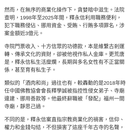
然而，在無序的商業化操作下，貪婪暗中滋生。法院
查明，1998年至2025年間，釋永信利用職務便利，
犯下職務侵佔、挪用資金、受賄、行賄多項罪名，涉
案金額近3億元。
寺院門票收入、十方信眾的功德款，本是維繫古剎運
轉、傳承文化的資財，卻被他視作私人金庫。更荒唐
是，釋永信私生活糜爛，長期與多名女性有不正當關
係，甚至育有私生子。
類似的「酒肉和尚」過往也有，較轟動的是2018年時
任中國佛教協會會長釋學誠被指控性侵女弟子、寺廟
違建、挪用善款等。他最終辭職被「發配」福州一間
寺廟，靜思己過。
不同的是，釋永信案直指宗教商業化的禍害，信仰、
權力和金錢勾結，不但損害了這座千年古寺的名聲，