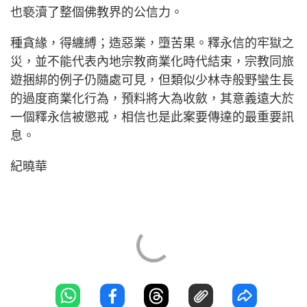
也褻瀆了整個佛教界的公信力。
種貪緣，得纏縛；造惡業，墮苦果。釋永信的牢獄之
災，並不能代表內地宗教商業化時代結束，宗教同旅
遊捆綁的例子仍隨處可見，但類似少林寺般野蠻生長
的過度商業化行為，預料將大為收斂，其意義遠大於
一個釋永信被懲戒，相信也是此案要傳達的最重要訊
息。
紀曉華