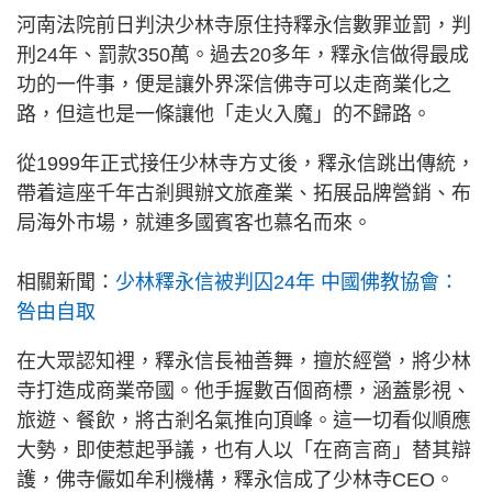
河南法院前日判決少林寺原住持釋永信數罪並罰，判
刑24年、罰款350萬。過去20多年，釋永信做得最成
功的一件事，便是讓外界深信佛寺可以走商業化之
路，但這也是一條讓他「走火入魔」的不歸路。
從1999年正式接任少林寺方丈後，釋永信跳出傳統，
帶着這座千年古剎興辦文旅產業、拓展品牌營銷、布
局海外市場，就連多國賓客也慕名而來。
相關新聞：
少林釋永信被判囚24年 中國佛教協會：
咎由自取
在大眾認知裡，釋永信長袖善舞，擅於經營，將少林
寺打造成商業帝國。他手握數百個商標，涵蓋影視、
旅遊、餐飲，將古剎名氣推向頂峰。這一切看似順應
大勢，即使惹起爭議，也有人以「在商言商」替其辯
護，佛寺儼如牟利機構，釋永信成了少林寺CEO。