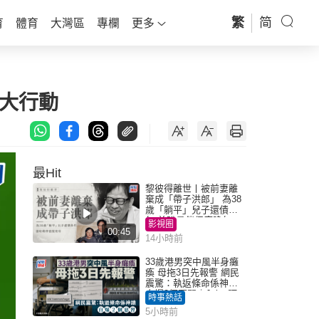
繁
简
育
體育
大灣區
專欄
更多
大行動
最Hit
黎彼得離世丨被前妻離
棄成「帶子洪郎」 為38
歲「躺平」兒子還債多
年 曾盼尋伴侶度晚年
影視圈
00:45
14小時前
33歲港男突中風半身癱
瘓 母拖3日先報警 網民
震驚：執返條命係神蹟
自爆2個惡習｜Juicy叮
時事熱話
5小時前