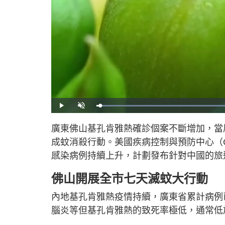
L
P
U
o
l
n
a
a
m
d
y
u
廣東佛山基孔肯雅熱確診個案不斷增加，當
e
t
d
e
:
成蚊消殺行動。美國疾病控制與預防中心（CDC）
7
9
.
感染病例持續上升，計劃發布針對中國的旅
5
4
%
佛山開展全市七天滅蚊大行動
內地基孔肯雅熱疫情持續，廣東省累計病例
腦炎等但基孔肯雅熱的致死率極低，通常低於