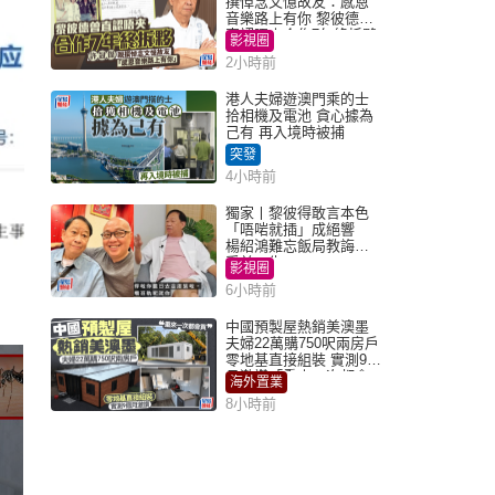
撰悼念文憶故友：感恩
音樂路上有你 黎彼德曾
直認唔夾合作7年終拆夥
影視圈
2小時前
港人夫婦遊澳門乘的士
拾相機及電池 貪心據為
己有 再入境時被捕
突發
4小時前
獨家丨黎彼得敢言本色
「唔啱就插」成絕響
楊紹鴻難忘飯局教誨：
受益一生
影視圈
6小時前
中國預製屋熱銷美澳墨
夫婦22萬購750呎兩房戶
零地基直接組裝 實測9個
月激讚「重來一次都會
海外置業
買」
8小時前