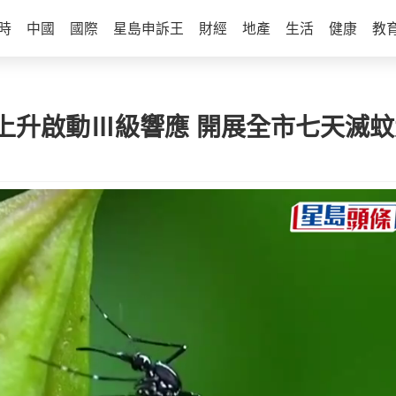
時
中國
國際
星島申訴王
財經
地產
生活
健康
教
上升啟動Ⅲ級響應 開展全市七天滅蚊