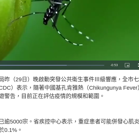
R
-
0:53
P
i
c
e
t
局昨（29日）晚啟動突發公共衛生事件Ⅲ級響應，全市
u
r
m
e
表示，隨著中國基孔肯雅熱（Chikungunya Fever
-
i
a
n
遊警告，目前正在評估疫情的規模和範圍。
-
P
i
i
c
t
n
u
r
e
已逾5000宗。省疾控中心表示，重症患者可能併發心肌
i
0.1%。
n