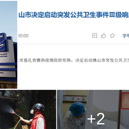
g
T
i
m
e
+2