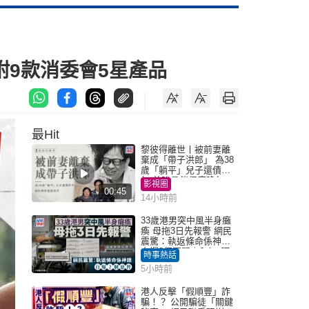
附9款消委會5星產品
最Hit
黎彼得離世丨被前妻離
棄成「帶子洪郎」 為38
歲「躺平」兒子還債多
年 曾盼尋伴侶度晚年
影視圈
00:45
14小時前
33歲港男突中風半身癱
瘓 母拖3日先報警 網民
震驚：執返條命係神蹟
自爆2個惡習｜Juicy叮
時事熱話
5小時前
港人反擊「假順豐」詐
騙！？ 公開騙徒「關鍵