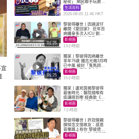
秘密」 網民聯手玩謝：
練習緬甸語
生活百科
2026-08-05 11:46 HKT
黎彼得離世丨因通波仔
離開《愛回家》 近年百
病纏身多次入ICU 劉鑾
雄黃宗澤曾施援手
影視圈
01:25
13小時前
獨家丨黎彼得因病離世
享年76歲 鍾志光揭3月時
已中風 被封「鬼馬詞
不宜
人」與許冠傑多合作
影視圈
01:25
並
15小時前
獨家丨盧宛茵揭黎彼得
最後時光：醫院插喉有
痰講唔到嘢 經典歌《浪
子心聲》金句源自廟街
影視圈
睇相佬
7小時前
黎彼得離世丨許冠傑親
撰悼念文憶故友：感恩
音樂路上有你 黎彼德曾
直認唔夾合作7年終拆夥
影視圈