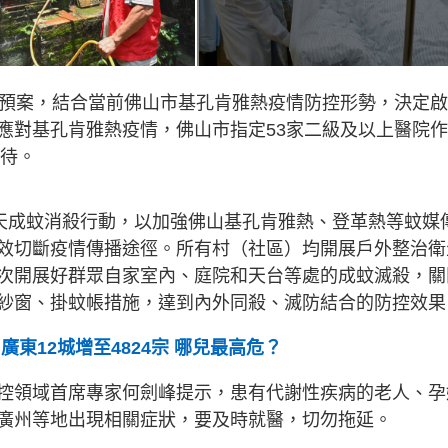
急預案，結合當前佛山市基孔肯雅熱疫情防控形勢，決定
應對基孔肯雅熱疫情，佛山市指定53家二級及以上醫院
以待。
七天成蚊消殺行動，以加強佛山基孔肯雅熱、登革熱等蚊媒
效切斷疫情傳播途徑。所有村（社區）均開展戶外整治衛
次開展好群眾自家室內、庭院和天台等處的成蚊滅殺，關
紗窗、掛蚊帳措施，達到內外同殺、滅防結合的防控效果
東12城增至4824宗 哪兒最高危？
控領域首席專家何劍峰提示，患有代謝性疾病的老人、孕
廣州等地出現相關症狀，要及時就醫，切勿拖延。