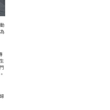
啟動
作為
傳
生
門
。
婦