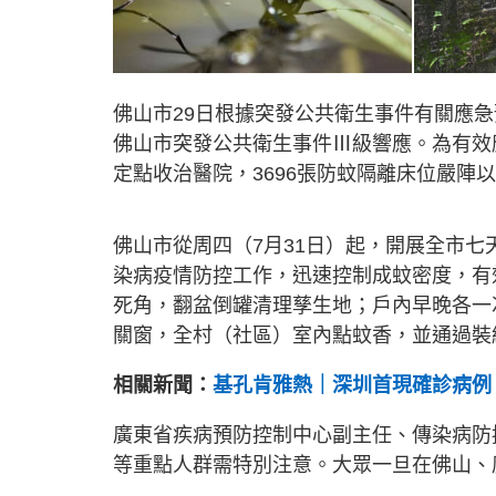
佛山市29日根據突發公共衛生事件有關應
佛山市突發公共衛生事件Ⅲ級響應。為有效
定點收治醫院，3696張防蚊隔離床位嚴陣
佛山市從周四（7月31日）起，開展全市
染病疫情防控工作，迅速控制成蚊密度，有
死角，翻盆倒罐清理孳生地；戶內早晚各一
關窗，全村（社區）室內點蚊香，並通過裝
相關新聞：
基孔肯雅熱｜深圳首現確診病例 廣
廣東省疾病預防控制中心副主任、傳染病防
等重點人群需特別注意。大眾一旦在佛山、