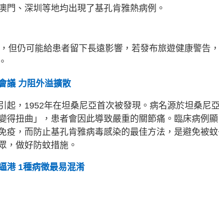
澳門、深圳等地均出現了基孔肯雅熱病例。
低，但仍可能給患者留下長遠影響，若發布旅遊健康警告
。
會議 力阻外溢擴散
引起，1952年在坦桑尼亞首次被發現。病名源於坦桑尼
思是「變得扭曲」，患者會因此導致嚴重的關節痛。臨床病例顯
免疫，而防止基孔肯雅病毒感染的最佳方法，是避免被蚊
眾，做好防蚊措施。
逼港 1種病徵最易混淆