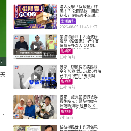
港人反擊「假順豐」詐
騙！？ 公開騙徒「關鍵
秘密」 網民聯手玩謝：
練習緬甸語
生活百科
2026-08-05 11:46 HKT
黎彼得離世丨因通波仔
離開《愛回家》 近年百
病纏身多次入ICU 劉鑾
雄黃宗澤曾施援手
影視圈
01:25
13小時前
F
u
獨家丨黎彼得因病離世
l
享年76歲 鍾志光揭3月時
l
七天
s
已中風 被封「鬼馬詞
c
人」與許冠傑多合作
r
影視圈
）
e
01:25
e
15小時前
n
獨家丨盧宛茵揭黎彼得
最後時光：醫院插喉有
痰講唔到嘢 經典歌《浪
子心聲》金句源自廟街
影視圈
炎、
睇相佬
7小時前
黎彼得離世丨許冠傑親