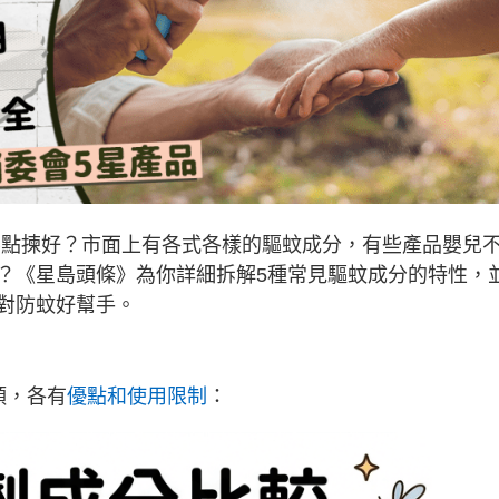
要點揀好？市面上有各式各樣的驅蚊成分，有些產品嬰兒
？《星島頭條》為你詳細拆解5種常見驅蚊成分的特性，
對防蚊好幫手。
類，各有
優點和使用限制
：