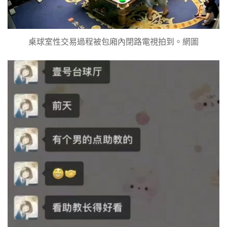
桌球室性交易過程被包廂內閉路電視拍到。網圖