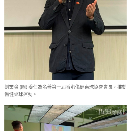
劉業強 (圖) 委任為名譽第一屆香港傷健桌球協會會長，推動
傷健桌球運動。