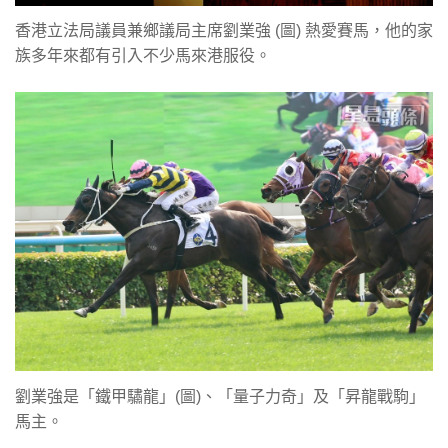
香港立法局議員兼鄉議局主席劉業強 (圖) 熱愛賽馬，他的家
族多年來都有引入不少馬來港服役。
劉業強是「鐵甲驌龍」(圖)、「量子力奇」及「昇龍戰駒」
馬主。