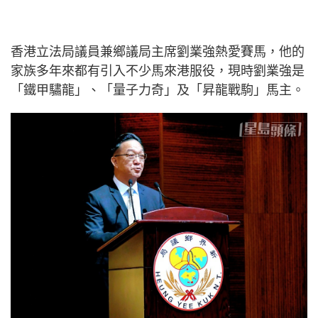
香港立法局議員兼鄉議局主席劉業強熱愛賽馬，他的
家族多年來都有引入不少馬來港服役，現時劉業強是
「鐵甲驌龍」、「量子力奇」及「昇龍戰駒」馬主。