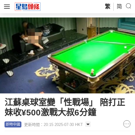
繁
简
江蘇桌球室變「性戰場」 陪打正
妹收¥500激戰大叔6分鐘
更新時間：20:15 2025-07-30 HKT
即時中國