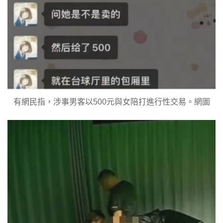
有網民指，涉事男客以500元與女陪打進行性交易。網圖