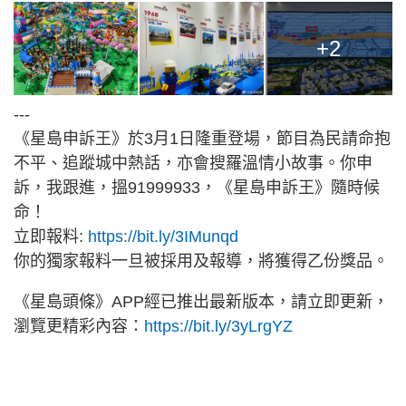
+2
---
《星島申訴王》於3月1日隆重登場，節目為民請命抱
不平、追蹤城中熱話，亦會搜羅溫情小故事。你申
訴，我跟進，搵91999933，《星島申訴王》隨時候
命！
立即報料:
https://bit.ly/3IMunqd
你的獨家報料一旦被採用及報導，將獲得乙份獎品。
《星島頭條》APP經已推出最新版本，請立即更新，
瀏覽更精彩內容：
https://bit.ly/3yLrgYZ