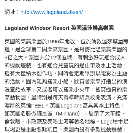
網址：
http://www.legoland.dk/en/
Legoland Windsor Resort 英國溫莎樂高樂園
英國的樂高樂園於1996年開放，位於倫敦溫莎城堡旁
邊，是全球第二間樂高樂園，是丹麥比隆樂高樂園的
5倍之大。樂園共分12個區域，有刺激好玩適合成人
的機動遊戲，也有適合兒童玩的過山車及水上活動，
還有大量積木創作坊，同時會定期舉辦以電影為主題
的活動。園內能夠搭乘小船，欣賞著樂高打造出的浪
漫童話故事，又或者可以搭乘小火車，觀賞逼真的樂
高動物園，最特別是每天有準時騎兵校閱表演，充滿
濃厚的英倫FEEL。英國Legoland甚具其本土特色，
如英國名勝微縮景區（Miniland），展示了大笨鐘、
倫敦眼、市政廳及泰晤士河等著名地標。Lego積木足
球場更是重點要睇項目。樂園內設有多款機動遊戲，