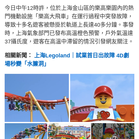
今日中午12時許，位於上海金山區的樂高樂園內的熱
門機動設施「樂高大飛車」在運行過程中突發故障，
導致十多名遊客被懸掛於軌道上長達40多分鐘。事發
時，上海氣象部門已發布高溫橙色預警，戶外氣溫達
37攝氏度，遊客在高溫中滯留的情況引發網友關注。
相關新聞：
上海Legoland｜試業首日出故障 4D劇
場秒變「水簾洞」