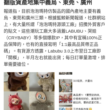
翻版貨產地集中義烏、東莞、廣州
報道指，目前泡泡瑪特仿製品的國內產地主要有義
烏、東莞和廣州三類。根據藍鯨新聞報道，社群網站
上，有大量所謂「泡泡瑪特源頭工廠」招攬外貿客戶
的貼文。這些潮玩工廠大多涵蓋LABUBU、哭娃
（CRYBABY）等多個爆款IP，其中有宣稱100%正
品保障的，也有的直接寫明「1:1最高品質帶正品
碼」。有貨源方透露，Labubu 3.0上市翌日工廠即
「開模」，半月左右就能出貨；每日訂單量激增，排
單需要搶位。