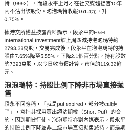
特（9992），而段永平上月才在社交媒體揚言10年
內不沽出該股份。泡泡瑪特收報161.4元，升
0.75%。
據港交所權益披露資料顯示，段永平的H&H
International Investment於上周四減持泡泡瑪特約
2793.28萬股，交易完成後，段永平在泡泡瑪特的持
股由7.65%降至5.55%，下降2.1個百分點，持有股數
約7393萬股，以今日收市價計算，市值約119.32億
元。
泡泡瑪特：持股比例下降非市場直接拋
售
段永平回應稱，「就是put expired，部分被call走
了」，意指其採用賣出認沽期權（Short Put）的合
約，因到期被行使。泡泡瑪特亦對內媒表示，段永平
的持股比例下降並非二級市場直接拋售減持，而是期