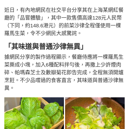
近日，有內地網民在社交平台分享其在上海某網紅餐
廳的「品嘗體驗」，其中一款售價高達128元人民幣
（下同，約148.6港元）的前菜沙律全程僅使用一棵
羅馬生菜，令不少網民大感驚詫。
「其味道與普通沙律無異」
據網民分享的製作過程顯示，餐廳侍應將一棵羅馬生
菜撕成小塊，加入6種配料拌勻後，再撒上少許煙肉
碎、帕瑪森芝士及數瓣菊花即告完成，全程無須開爐
烹飪。不少品嚐過的食客直言，其味道與普通沙律無
異。