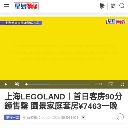
繁
简
Remaining
-
1:41
Loaded
:
Play
Unmute
Picture-
Full
36.92%
in-
Picture
Time
上海LEGOLAND︱首日客房90分
鐘售罄 園景家庭套房¥7463一晚
更新時間：09:25 2025-06-04 HKT
即時中國