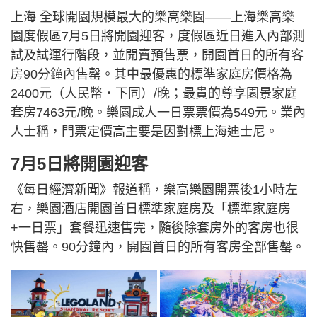
上海 全球開園規模最大的樂高樂園——上海樂高樂
園度假區7月5日將開園迎客，度假區近日進入內部測
試及試運行階段，並開賣預售票，開園首日的所有客
房90分鐘內售罄。其中最優惠的標準家庭房價格為
2400元（人民幣‧下同）/晚；最貴的尊享園景家庭
套房7463元/晚。樂園成人一日票票價為549元。業內
人士稱，門票定價高主要是因對標上海迪士尼。
7月5日將開園迎客
《每日經濟新聞》報道稱，樂高樂園開票後1小時左
右，樂園酒店開園首日標準家庭房及「標準家庭房
+一日票」套餐迅速售完，隨後除套房外的客房也很
快售罄。90分鐘內，開園首日的所有客房全部售罄。