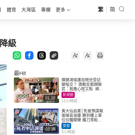
繁
简
育
體育
大灣區
專欄
更多
降級
最Hit
陳錦鴻保護自閉兒受訪
變嗌交？ 激動反駁顏聯
武：我擔心咁又點 網民
批主持咄咄逼人
影視圈
01:20
11小時前
黃大仙血案│死者預謀報
復噪音滋擾 聽到樓上單
位拉鐵閘聲 攜刀等𨋢伏
擊傷者
突發
02:38
5小時前