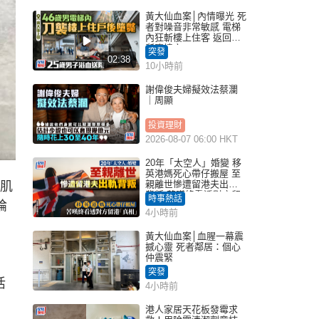
黃大仙血案│內情曝光 死
者對噪音非常敏感 電梯
內狂斬樓上住客 返回住
所墮樓亡
突發
02:38
10小時前
謝偉俊夫婦擬效法蔡瀾
｜周顯
投資理財
2026-08-07 06:00 HKT
20年「太空人」婚變 移
英港媽死心帶仔搬屋 至
親離世慘遭留港夫出軌
宮肌
背叛 苦嘆終看透對方留
時事熱話
論
港「真相」｜Juicy叮
4小時前
黃大仙血案│血腥一幕震
撼心靈 死者鄰居：個心
仲震緊
突發
活
4小時前
港人家居天花板發霉求