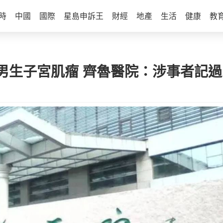
時
中國
國際
星島申訴王
財經
地產
生活
健康
教
男生子宮肌瘤 齊魯醫院：涉事者記過