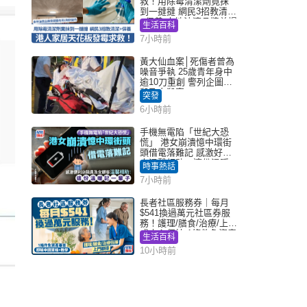
救！用除霉清潔劑竟抹
到一撻撻 網民3招教清潔
+保養 本地油漆品牌曾提
生活百科
醒勿用1物防變色
7小時前
黃大仙血案│死傷者曾為
噪音爭執 25歲青年身中
逾10刀重創 警列企圖謀
殺及自殺案
突發
6小時前
手機無電陷「世紀大恐
慌」 港女崩潰憶中環街
頭借電落難記 感激好心
人溫馨相助：這份溫暖
時事熱話
記一輩子｜Juicy叮
7小時前
長者社區服務券｜每月
$541換過萬元社區券服
務！護理/膳食/治療/上門
或中心任揀 1條件免資產
生活百科
審查（附申請資格及教
10小時前
學）