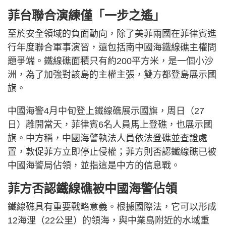
菲台聯合演練僅「一步之遙」
至於安全領域的負面動向，除了美菲兩國在菲律賓進
行年度聯合軍事演習，還包括南中國海鐵線礁主權問
題爭端。鐵線礁面積只有約200平方米，是一個小沙
洲，為了加強對該島的主權主張，雙方都登島展示國
旗。
中國海警4月中旬登上鐵線礁展示國旗，周日（27
日）離開當天，菲律賓6名人員馬上登礁，也展示國
旗。中方稱，中國海警執法人員依法登礁並查證處
置，敦促菲方立即停止侵權；菲方則否認鐵線礁已被
中國海警局佔領，並指這是中方的信息戰。
菲方否認鐵線礁被中國海警佔領
鐵線礁具有重要戰略意義。根據國際法，它可以形成
12海浬（22公里）的領海，與中業島附近的水域重