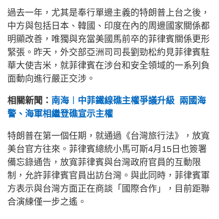
過去一年，尤其是奉行單邊主義的特朗普上台之後，
中方與包括日本、韓國、印度在內的周邊國家關係都
明顯改善，唯獨與充當美國馬前卒的菲律賓關係更形
緊張。昨天，外交部亞洲司司長劉勁松約見菲律賓駐
華大使吉米，就菲律賓在涉台和安全領域的一系列負
面動向進行嚴正交涉。
相關新聞：
南海︱中菲鐵線礁主權爭議升級 兩國海
警、海軍相繼登礁宣示主權
特朗普在第一個任期，就通過《台灣旅行法》，放寬
美台官方往來。菲律賓總統小馬可斯4月15日也簽署
備忘錄通告，放寬菲律賓與台灣政府官員的互動限
制，允許菲律賓官員出訪台灣。與此同時，菲律賓軍
方表示與台灣方面正在商談「國際合作」，目前距聯
合演練僅一步之遙。