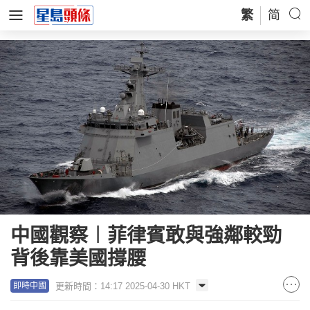
繁
简
中國觀察︱菲律賓敢與強鄰較勁
背後靠美國撐腰
更新時間：14:17 2025-04-30 HKT
即時中國