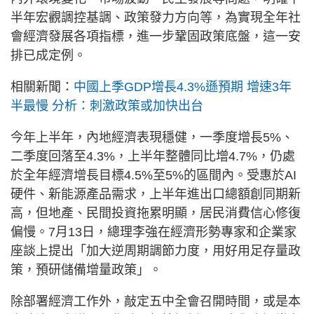
半年宏觀調控基調、政策發力方向等，為實現全年社
會經濟發展各項指標，進一步鞏固政策底盤，這一安
排已成定例。
相關新聞：
中國上季GDP增長4.3%遜預期 增速3年
半最慢 分析：刺激政策或加快出台
今年上半年，內地經濟表現穩健，一季度增長5%、
二季度回落至4.3%，上半年整體同比增4.7%，仍處
於全年經濟增長目標4.5%至5%的區間內。受惠於AI
硬件、新能源產品需求，上半年進出口總額創同期新
高，但地產、民間投資拖累明顯，居民消費信心修復
偏慢。7月13日，總理李強在經濟形勢專家和企業家
座談上提出「加大逆周期調節力度，用好用足存量政
策，預研儲備增量政策」。
除部署經濟工作外，敲定五中全會召開時間，或是本