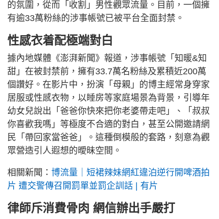
的氛圍，從而「收割」男性觀眾流量。目前，一個擁
有逾33萬粉絲的涉事帳號已被平台全面封禁。
性感衣着配極端對白
據內地媒體《澎湃新聞》報道，涉事帳號「知暖&知
甜」在被封禁前，擁有33.7萬名粉絲及累積近200萬
個讚好。在影片中，扮演「母親」的博主經常身穿家
居服或性感衣物，以睡房等家庭場景為背景，引導年
幼女兒說出「爸爸你快來把你老婆帶走吧」、「叔叔
你喜歡我嗎」等極度不合適的對白，甚至公開邀請網
民「帶回家當爸爸」。這種倒模般的套路，刻意為觀
眾營造引人遐想的曖昧空間。
相關新聞：
博流量｜短裙辣妹網紅違泊逆行開啤酒拍
片 遭交警傳召開罰單並罰企訓話 | 有片
律師斥消費骨肉 網信辦出手嚴打