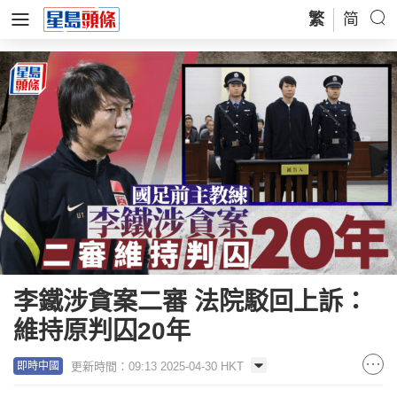
繁
简
李鐵涉貪案二審 法院駁回上訴：
維持原判囚20年
更新時間：09:13 2025-04-30 HKT
即時中國