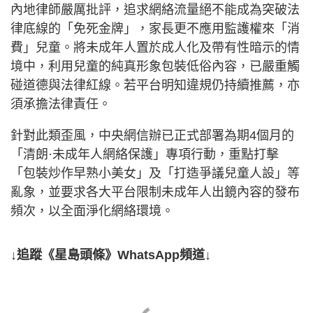
內地律師嚴厲批評，追求網絡流量絕不能成為突破法
律底線的「免死金牌」，家長更不應用監護權來「消
費」兒童。將未成年人置於成人化及帶有性暗示的情
境中，利用兒童的純真形象包裝低俗內容，已嚴重觸
碰道德與法律紅線。若平台明知違規仍持續推薦，亦
須承擔法律責任。
針對此類歪風，中央網信辦已正式部署為期4個月的
「清朗·未成年人網絡保護」專項行動，重點打擊
「包裝炒作早熟小美女」及「打造爭議兒童人設」等
亂象，並要求各大平台限制未成年人出鏡內容的發布
頻次，以全面淨化網絡環境。
↓追蹤《星島頭條》WhatsApp頻道↓