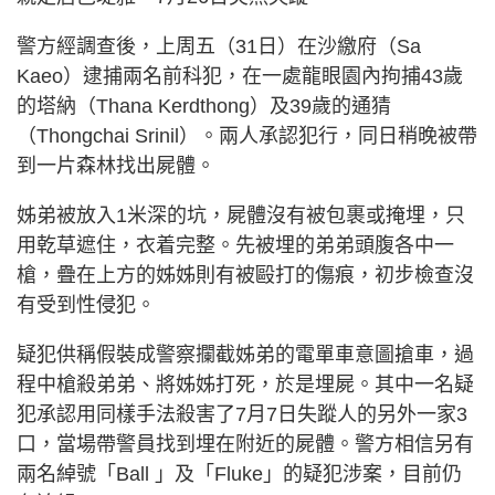
警方經調查後，上周五（31日）在沙繳府（Sa
Kaeo）逮捕兩名前科犯，在一處龍眼園內拘捕43歲
的塔納（Thana Kerdthong）及39歲的通猜
（Thongchai Srinil）。兩人承認犯行，同日稍晚被帶
到一片森林找出屍體。
姊弟被放入1米深的坑，屍體沒有被包裹或掩埋，只
用乾草遮住，衣着完整。先被埋的弟弟頭腹各中一
槍，疊在上方的姊姊則有被毆打的傷痕，初步檢查沒
有受到性侵犯。
疑犯供稱假裝成警察攔截姊弟的電單車意圖搶車，過
程中槍殺弟弟、將姊姊打死，於是埋屍。其中一名疑
犯承認用同樣手法殺害了7月7日失蹤人的另外一家3
口，當場帶警員找到埋在附近的屍體。警方相信另有
兩名綽號「Ball 」及「Fluke」的疑犯涉案，目前仍