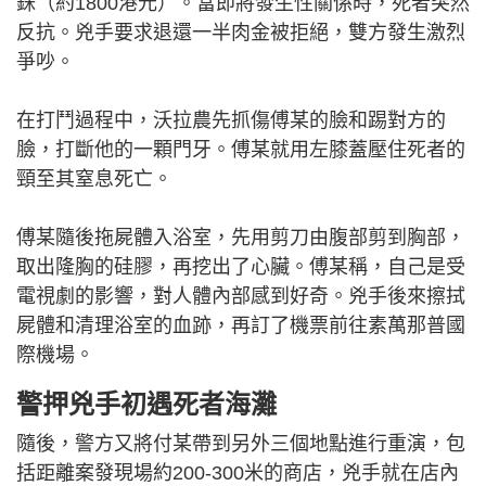
銖（約1800港元）。當即將發生性關係時，死者突然
反抗。兇手要求退還一半肉金被拒絕，雙方發生激烈
爭吵。
在打鬥過程中，沃拉農先抓傷傅某的臉和踢對方的
臉，打斷他的一顆門牙。傅某就用左膝蓋壓住死者的
頸至其窒息死亡。
傅某隨後拖屍體入浴室，先用剪刀由腹部剪到胸部，
取出隆胸的硅膠，再挖出了心臟。傅某稱，自己是受
電視劇的影響，對人體內部感到好奇。兇手後來擦拭
屍體和清理浴室的血跡，再訂了機票前往素萬那普國
際機場。
警押兇手初遇死者海灘
隨後，警方又將付某帶到另外三個地點進行重演，包
括距離案發現場約200-300米的商店，兇手就在店內