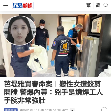
繁
简
芭堤雅買春命案︱變性女遭鉸剪
開膛 警爆內幕：兇手是燒焊工人
手腕非常強壯
更新時間：16:55 2025-04-28 HKT
即時中國