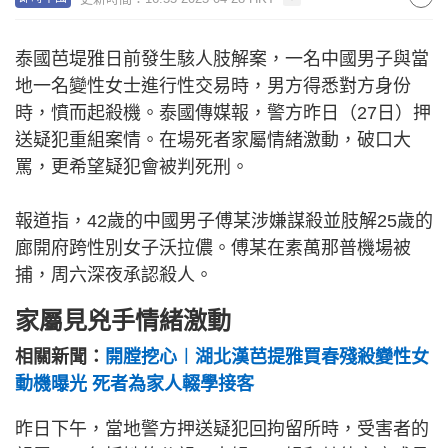
泰國芭堤雅日前發生駭人肢解案，一名中國男子與當
地一名變性女士進行性交易時，男方得悉對方身份
時，憤而起殺機。泰國傳媒報，警方昨日（27日）押
送疑犯重組案情。在場死者家屬情緒激動，破口大
罵，更希望疑犯會被判死刑。
報道指，42歲的中國男子傅某涉嫌謀殺並肢解25歲的
廊開府跨性別女子沃拉儂。傅某在素萬那普機場被
捕，周六深夜承認殺人。
家屬見兇手情緒激動
相關新聞：
開膛挖心︱湖北漢芭提雅買春殘殺變性女
動機曝光 死者為家人輟學接客
昨日下午，當地警方押送疑犯回拘留所時，受害者的