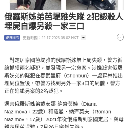
俄羅斯姊弟芭堤雅失蹤 2犯認殺人
埋屍自爆另殺一家三口
更新時間：22:17 2026-08-02 HKT
即時國際
一對定居泰國芭堤雅的俄羅斯姊弟上周失蹤，警方循
線抓獲兩名疑犯，並發現另一宗命案。涉嫌殺害俄羅
斯姊弟的疑犯在春武里府（Chonburi）一處森林指出
埋屍位置後，帶警方找到另外一家3口的屍體，警方
正在追緝另案的2名疑犯。
遇害俄羅斯姊弟戴安娜·納齊莫娃（Diana
Nazimova，22歲）和羅曼‧納齊莫夫（Roman
Nazimov，17歲）2021年從俄羅斯到泰國定居，與母
親定居芭堤雅，7月26日突然失蹤。