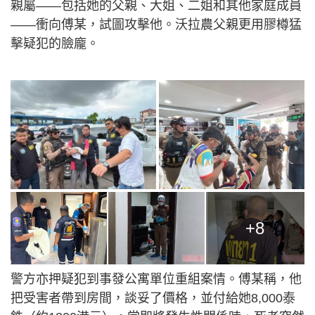
親屬——包括她的父親、大姐、二姐和其他家庭成員
——衝向傅某，試圖攻擊他。沃拉農父親更用膠樽猛
擊疑犯的臉龐。
+8
警方亦押疑犯到事發公寓單位重組案情。傅某稱，他
把受害者帶到房間，談妥了價格，並付給她8,000泰