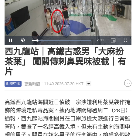
Remaining
-
0:20
Loaded
:
Pause
Unmute
Picture-
Fullscr
100.00%
in-
Picture
西九龍站｜高鐵古惑男「大麻扮
Time
茶葉」 闖關傳刺鼻異味被截｜有
片
更新時間：11:49 2026-07-30 HKT
即時中國
高鐵西九龍站海關近日偵破一宗涉嫌利用茶葉袋作掩
飾的跨境走私毒品案。據內地海關總署周二（28日）
通報，西九龍站海關關員在口岸旅檢大廳進行日常監
管時，截查了一名經高鐵入境、但未有主動向海關申
報的男子。關員在該名男子的行李箱中，檢獲多個散