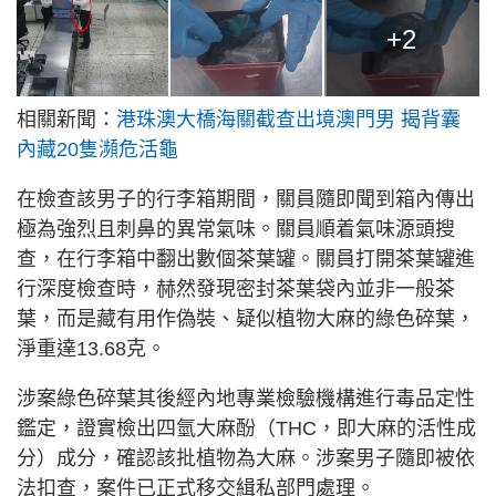
+2
相關新聞：
港珠澳大橋海關截查出境澳門男 揭背囊
內藏20隻瀕危活龜
在檢查該男子的行李箱期間，關員隨即聞到箱內傳出
極為強烈且刺鼻的異常氣味。關員順着氣味源頭搜
查，在行李箱中翻出數個茶葉罐。關員打開茶葉罐進
行深度檢查時，赫然發現密封茶葉袋內並非一般茶
葉，而是藏有用作偽裝、疑似植物大麻的綠色碎葉，
淨重達13.68克。
涉案綠色碎葉其後經內地專業檢驗機構進行毒品定性
鑑定，證實檢出四氫大麻酚（THC，即大麻的活性成
分）成分，確認該批植物為大麻。涉案男子隨即被依
法扣查，案件已正式移交緝私部門處理。