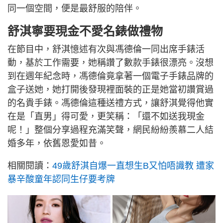
同一個空間，便是最舒服的陪伴。
舒淇寧要現金不愛名錶做禮物
在節目中，舒淇憶述有次與馮德倫一同出席手錶活
動，基於工作需要，她稱讚了數款手錶很漂亮。沒想
到在週年紀念時，馮德倫竟拿著一個電子手錶品牌的
盒子送她，她打開後發現裡面裝的正是她當初讚賞過
的名貴手錶。馮德倫這種送禮方式，讓舒淇覺得他實
在是「直男」得可愛，更笑稱：「還不如送我現金
呢！」整個分享過程充滿笑聲，網民紛紛羨慕二人結
婚多年，依舊恩愛如昔。
相關閱讀：
49歲舒淇自爆一直想生B又怕唔識教 遭家
暴辛酸童年認同生仔要考牌