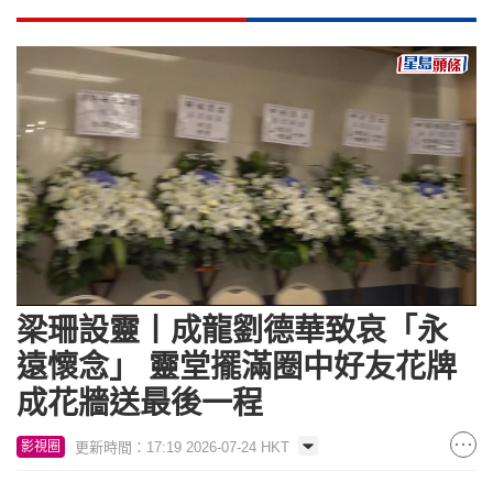
Loaded
:
Unmute
60.55%
梁珊設靈丨成龍劉德華致哀「永
遠懷念」 靈堂擺滿圈中好友花牌
成花牆送最後一程
更新時間：17:19 2026-07-24 HKT
影視圈