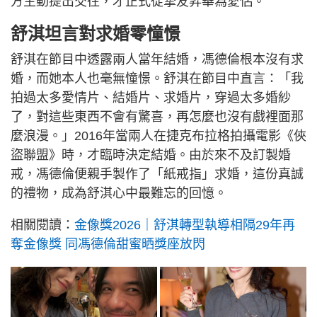
方主動提出交往，才正式從摯友昇華為愛侶。
舒淇坦言對求婚零憧憬
舒淇在節目中透露兩人當年結婚，馮德倫根本沒有求
婚，而她本人也毫無憧憬。舒淇在節目中直言：「我
拍過太多愛情片、結婚片、求婚片，穿過太多婚紗
了，對這些東西不會有驚喜，再怎麼也沒有戲裡面那
麼浪漫。」2016年當兩人在捷克布拉格拍攝電影《俠
盜聯盟》時，才臨時決定結婚。由於來不及訂製婚
戒，馮德倫便親手製作了「紙戒指」求婚，這份真誠
的禮物，成為舒淇心中最難忘的回憶。
相關閱讀：
金像獎2026｜舒淇轉型執導相隔29年再
奪金像獎 同馮德倫甜蜜晒獎座放閃