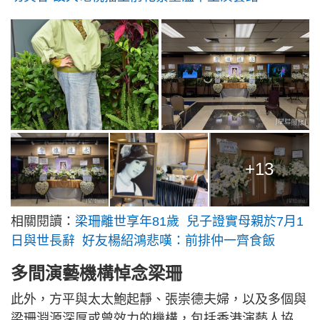
+13
相關閱讀：
梁珊離世享年81歲 兒子證實母親於7月1
日與世長辭 好友楊紹鴻悲嘆：前排仲一齊食飯
多間演藝機構悼念梁珊
此外，方平與太太鮑起靜、張崇德夫婦，以及多個與
梁珊淵源深厚或曾效力的機構，包括香港演藝人協