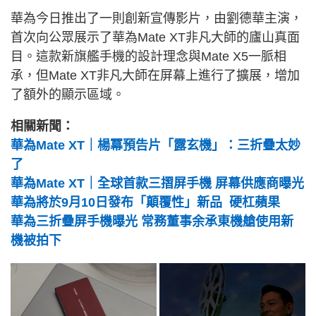
華為今日推出了一則創新宣傳影片，由劉德華主演，
首次向公眾展示了華為Mate XT非凡大師的廬山真面
目。這款新旗艦手機的設計理念與Mate X5一脈相
承，但Mate XT非凡大師在屏幕上進行了擴展，增加
了額外的顯示區域。
相關新聞：
華為Mate XT｜楊冪預告片「露玄機」：三折疊太妙
了
華為Mate XT｜全球首款三摺屏手機 屏幕供應商曝光
華為將於9月10日發布「顛覆性」新品 硬杠蘋果
華為三折疊屏手機曝光 常務董事余承東機艙使用新
機被拍下