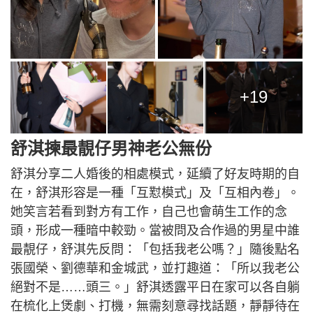
+19
舒淇揀最靚仔男神老公無份
舒淇分享二人婚後的相處模式，延續了好友時期的自
在，舒淇形容是一種「互懟模式」及「互相內卷」。
她笑言若看到對方有工作，自己也會萌生工作的念
頭，形成一種暗中較勁。當被問及合作過的男星中誰
最靚仔，舒淇先反問：「包括我老公嗎？」隨後點名
張國榮、劉德華和金城武，並打趣道：「所以我老公
絕對不是……頭三。」舒淇透露平日在家可以各自躺
在梳化上煲劇、打機，無需刻意尋找話題，靜靜待在