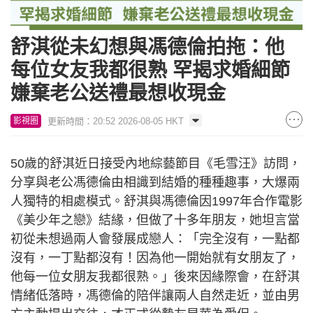
舒淇從未幻想與馮德倫拍拖：他
每位女友我都很熟 罕揭求婚細節
嫌棄老公送禮最想收現金
更新時間：20:52 2026-08-05 HKT
影視圈
50歲的舒淇近日接受內地綜藝節目《毛雪汪》訪問，
分享與老公馮德倫由相識到結婚的種種趣事，大爆兩
人獨特的相處模式。舒淇與馮德倫因1997年合作電影
《美少年之戀》結緣，但做了十多年朋友，她坦言當
初從未想過兩人會發展成戀人：「完全沒有，一點都
沒有，一丁點都沒有！因為他一開始就有女朋友了，
他每一位女朋友我都很熟。」後來因緣際會，在舒淇
情緒低落時，馮德倫的陪伴讓兩人自然走近，並由男