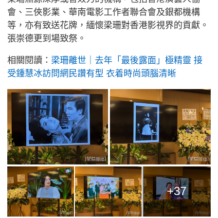
會、三俠影業、華南電影工作者聯合會及銀都機構
等，亦有致送花牌，緬懷梁珊對香港影視界的貢獻。
張崇德更到場致祭。
相關閱讀：
梁珊離世｜去年「最後露面」極精靈 接
受鍾慧冰訪問網民讚有型 衣着時尚頭腦清晰
+37