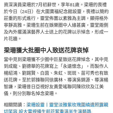
資深演員梁珊於7月初辭世，享年81歲。梁珊的喪禮
於今日（24日）在大圍寶福紀念館設靈，喪禮以簡約
莊重的形式進行，靈堂佈置以素雅為主調，顯得格外
寧靜高雅。梁珊生前在娛樂圈中人緣甚廣，靈堂兩側
及內外擺滿演藝界人士送上的花牌以示悼念，形成一
片花牆。
梁珊獲大批圈中人致送花牌哀悼
當中見到梁珊獲不少圈中巨星致送花牌悼念，其中見
到成龍、劉德華的花牌寫上「永遠懷念」，而製作人
楊紹鴻、劉錫賢、白茵、朱虹、斑斑、苗可秀也有致
送花牌。至於郭鋒聯同徐廣林、導演吳錦源、導演楊
智謙，梁珊昔日亞視好友黃愛瑤聯同陳欣欣及江美
儀，則分別聯名悼念梁珊。
相關閱讀：
梁珊設靈丨靈堂淡雅紫玫瑰圍繞遺照露親
切笑容 設大電視播生前花絮重溫半生演藝路