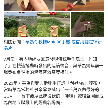
+3
相關新聞：
華為今秋推Mate90手機 或首用韜定律新
晶片
7月份，有內地網友無意發現傳統手作玩具「竹知
了」在快速搖動時發出的連續聲音，與華為幾年前一
場發布會現場的驚嘆音效高度相似。
2023年，華為與賽力斯聯手打造「問界M9」發布，
當時華為常務董事余承東喊出「一千萬以內最好的
SUV」，台下觀眾此起彼伏的「哇哇」驚嘆聲因而成
為內地互聯網上的經典名場面。