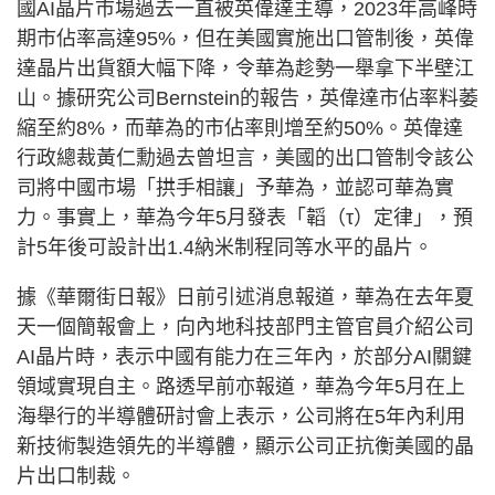
國AI晶片市場過去一直被英偉達主導，2023年高峰時
期市佔率高達95%，但在美國實施出口管制後，英偉
達晶片出貨額大幅下降，令華為趁勢一舉拿下半壁江
山。據研究公司Bernstein的報告，英偉達市佔率料萎
縮至約8%，而華為的市佔率則增至約50%。英偉達
行政總裁黃仁勳過去曾坦言，美國的出口管制令該公
司將中國市場「拱手相讓」予華為，並認可華為實
力。事實上，華為今年5月發表「韜（τ）定律」，預
計5年後可設計出1.4納米制程同等水平的晶片。
據《華爾街日報》日前引述消息報道，華為在去年夏
天一個簡報會上，向內地科技部門主管官員介紹公司
AI晶片時，表示中國有能力在三年內，於部分AI關鍵
領域實現自主。路透早前亦報道，華為今年5月在上
海舉行的半導體研討會上表示，公司將在5年內利用
新技術製造領先的半導體，顯示公司正抗衡美國的晶
片出口制裁。