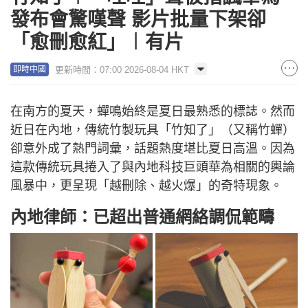
發布會驚嘆聲 影片批量下架卻
「愈刪愈紅」︱有片
更新時間：07:00 2026-08-04 HKT
即時中國
在南方的夏天，蟬鳴始終是夏日最熟悉的標誌。然而
近日在內地，傳統竹製玩具「竹知了」（又稱竹蟬）
卻意外成了熱門詞彙，話題熱度堪比夏日高溫。因為
這款傳統玩具捲入了與內地科技巨頭華為相關的輿論
風暴中，更呈現「越刪除、越火爆」的奇特現象。
內地律師：已超出普通網絡調侃範疇