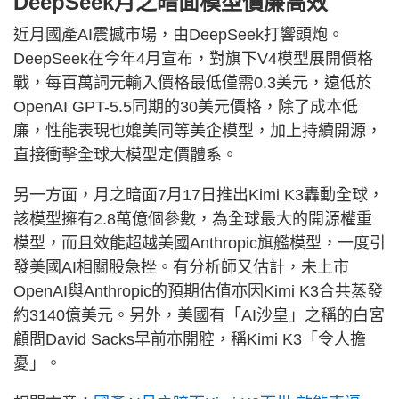
DeepSeek月之暗面模型價廉高效
近月國產AI震撼市場，由DeepSeek打響頭炮。
DeepSeek在今年4月宣布，對旗下V4模型展開價格
戰，每百萬詞元輸入價格最低僅需0.3美元，遠低於
OpenAI GPT-5.5同期的30美元價格，除了成本低
廉，性能表現也媲美同等美企模型，加上持續開源，
直接衝擊全球大模型定價體系。
另一方面，月之暗面7月17日推出Kimi K3轟動全球，
該模型擁有2.8萬億個參數，為全球最大的開源權重
模型，而且效能超越美國Anthropic旗艦模型，一度引
發美國AI相關股急挫。有分析師又估計，未上市
OpenAI與Anthropic的預期估值亦因Kimi K3合共蒸發
約3140億美元。另外，美國有「AI沙皇」之稱的白宮
顧問David Sacks早前亦開腔，稱Kimi K3「令人擔
憂」。