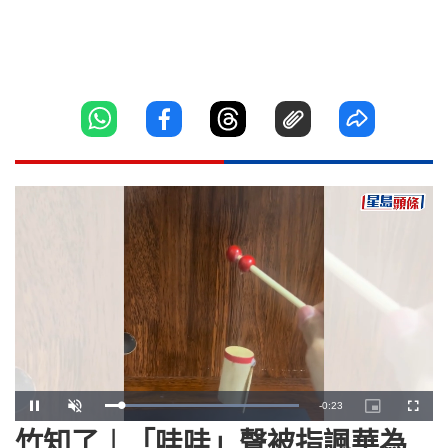
Remaining
-
0:22
Loaded
:
Pause
Unmute
Picture-
Fullscr
100.00%
in-
Picture
竹知了︱「哇哇」聲被指諷華為
Time