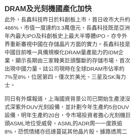
DRAM及光刻機國產化加快
此外，長鑫科技昨日於科創板上市，首日收市大升約
466%，市值一度達約3.3萬億元，長鑫科技既是亞洲
年內最大IPO及科創板史上最大半導體IPO，亦令外
界重新審視中國在存儲晶片方面的實力。長鑫科技是
中國目前唯一具備規模化DRAM量產能力的IDM企
業，顯示長期由三家韓美巨頭壟斷的存儲市場，首次
出現中國力量。詃公司現時在全球DRAM市佔率約
7%至8%，位居第四，僅次於美光、三星及SK海力
士。
同日有外媒報道，上海國資背景公司已開始生產浸沒
式深紫外DUV光刻設備，並計劃今年生產約5台DUV
設備，明年生產約20台，令市場投資者擔心光刻機巨
頭ASML地位受威脅，ASML的ADR周一一度跌逾
8%，恐慌情緒亦迅速蔓延其他晶片股。據路透周二