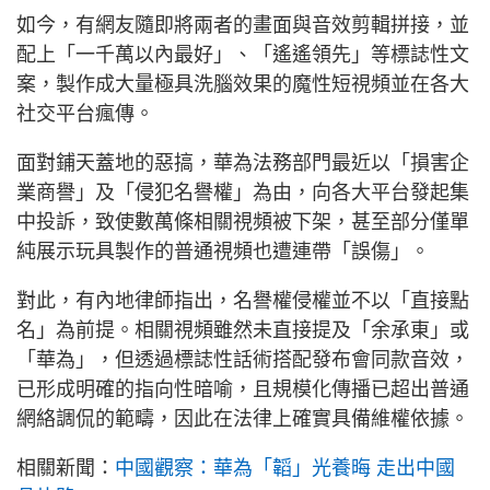
如今，有網友隨即將兩者的畫面與音效剪輯拼接，並
配上「一千萬以內最好」、「遙遙領先」等標誌性文
案，製作成大量極具洗腦效果的魔性短視頻並在各大
社交平台瘋傳。
面對鋪天蓋地的惡搞，華為法務部門最近以「損害企
業商譽」及「侵犯名譽權」為由，向各大平台發起集
中投訴，致使數萬條相關視頻被下架，甚至部分僅單
純展示玩具製作的普通視頻也遭連帶「誤傷」。
對此，有內地律師指出，名譽權侵權並不以「直接點
名」為前提。相關視頻雖然未直接提及「余承東」或
「華為」，但透過標誌性話術搭配發布會同款音效，
已形成明確的指向性暗喻，且規模化傳播已超出普通
網絡調侃的範疇，因此在法律上確實具備維權依據。
相關新聞：
中國觀察：華為「韜」光養晦 走出中國