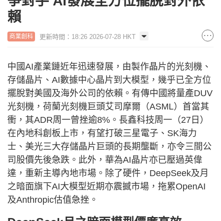
爭對手 AI發展全方位擺脫對外依
賴
更新時間：18:26 2026-07-28 HKT
商業創科
中國AI產業鏈近年迅速發展，由製作晶片的光刻機、
存儲晶片、AI數據中心晶片到大模型，幾乎已全方位
擺脫對美國及海外公司的依賴。有傳中國將量產DUV
光刻機，荷蘭光刻機巨頭艾司摩爾（ASML）首當其
衝，其ADR周一曾挫逾8%。長鑫科技周一（27日）
在內地科創板上市，有望打破三星電子、SK海力
士、美光三大存儲晶片巨頭的長期壟斷，亦令三間公
司股價先後急跌。此外，華為AI晶片亦已壓過英偉
達，重新主導內地市場。除了硬件，DeepSeek及月
之暗面旗下AI大模型近期亦震撼市場，拖累OpenAI
及Anthropic估值急挫。