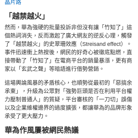
晶片路
「越禁越火」
然而，華為強硬的批量投訴非但沒有讓「竹知了」這
個熱詞消失，反而激起了廣大網友的逆反心理，觸發
了「越禁越火」的史翠珊效應（Streisand effect）。
事件迅速衝上熱搜後，網民的好奇心被徹底點燃，直
接帶動了「竹知了」在電商平台的銷量暴漲，更有商
家以「玄武之聲」等暗語進行借勢營銷。
這場輿論風暴的矛盾核心，也順勢從最初的「惡搞余
承東」，升級為公眾對「強勢巨頭是否在利用平台權
力壓制普通人」的質疑，平台審核的「一刀切」誤傷
以及企業維權邊界的過度擴張，都讓華為的品牌形象
承受了更大壓力。
華為作風屢被網民熱議