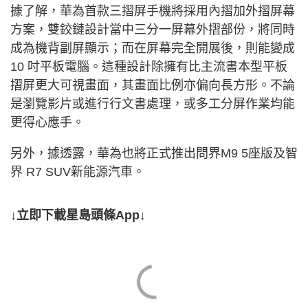
據了解，華為首款三摺屏手機將採用內摺加外摺屏幕
方案，雙鉸鏈設計當中三分一屏幕外摺部份，將同時
成為機背副屏顯示；而在屏幕完全開展後，則能變成
10 吋平板電腦。這種設計除擁有比主流書本型平板
摺屏更大可視畫面，其畫面比例亦偏向長方形。不論
是瀏覽影片或進行行文書處理，或多工分屏作業均能
更得心應手。
另外，據透露，華為也將正式推出問界M9 5座版及智
界 R7 SUV新能源汽車。
↓立即下載星島頭條App↓