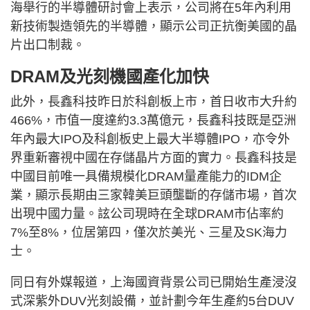
海舉行的半導體研討會上表示，公司將在5年內利用
新技術製造領先的半導體，顯示公司正抗衡美國的晶
片出口制裁。
DRAM及光刻機國產化加快
此外，長鑫科技昨日於科創板上市，首日收市大升約
466%，市值一度達約3.3萬億元，長鑫科技既是亞洲
年內最大IPO及科創板史上最大半導體IPO，亦令外
界重新審視中國在存儲晶片方面的實力。長鑫科技是
中國目前唯一具備規模化DRAM量產能力的IDM企
業，顯示長期由三家韓美巨頭壟斷的存儲市場，首次
出現中國力量。詃公司現時在全球DRAM市佔率約
7%至8%，位居第四，僅次於美光、三星及SK海力
士。
同日有外媒報道，上海國資背景公司已開始生產浸沒
式深紫外DUV光刻設備，並計劃今年生產約5台DUV