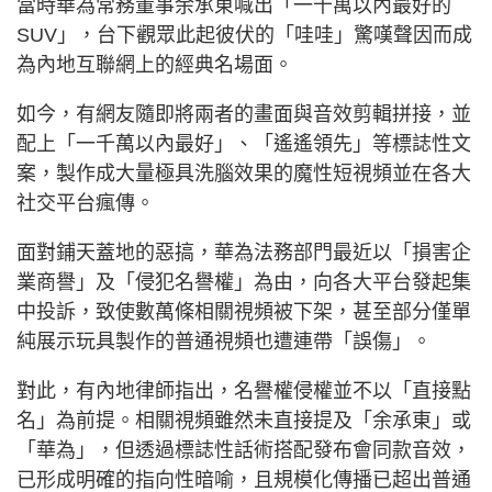
當時華為常務董事余承東喊出「一千萬以內最好的
SUV」，台下觀眾此起彼伏的「哇哇」驚嘆聲因而成
為內地互聯網上的經典名場面。
如今，有網友隨即將兩者的畫面與音效剪輯拼接，並
配上「一千萬以內最好」、「遙遙領先」等標誌性文
案，製作成大量極具洗腦效果的魔性短視頻並在各大
社交平台瘋傳。
面對鋪天蓋地的惡搞，華為法務部門最近以「損害企
業商譽」及「侵犯名譽權」為由，向各大平台發起集
中投訴，致使數萬條相關視頻被下架，甚至部分僅單
純展示玩具製作的普通視頻也遭連帶「誤傷」。
對此，有內地律師指出，名譽權侵權並不以「直接點
名」為前提。相關視頻雖然未直接提及「余承東」或
「華為」，但透過標誌性話術搭配發布會同款音效，
已形成明確的指向性暗喻，且規模化傳播已超出普通