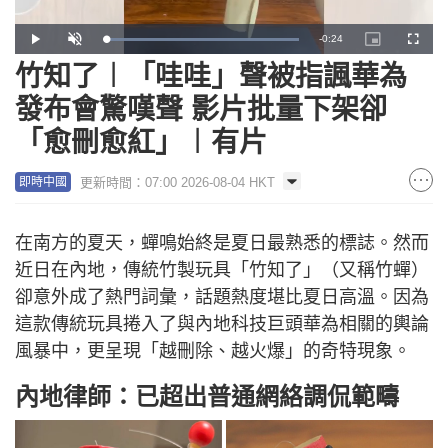
Remaining
-
0:24
Loaded
:
Play
Unmute
Picture-
Fullscr
100.00%
in-
Picture
竹知了︱「哇哇」聲被指諷華為
Time
發布會驚嘆聲 影片批量下架卻
「愈刪愈紅」︱有片
更新時間：07:00 2026-08-04 HKT
即時中國
在南方的夏天，蟬鳴始終是夏日最熟悉的標誌。然而
近日在內地，傳統竹製玩具「竹知了」（又稱竹蟬）
卻意外成了熱門詞彙，話題熱度堪比夏日高溫。因為
這款傳統玩具捲入了與內地科技巨頭華為相關的輿論
風暴中，更呈現「越刪除、越火爆」的奇特現象。
內地律師：已超出普通網絡調侃範疇