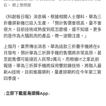
右。 網上預想圖
《科創板日報》消息稱，根據相關人士爆料，華為三
折疊屏新機已投入生產，「預計售價會很高，量不會
很大。目前技術成熟度到底怎麼樣，還不知道。更多
的是作為大騷肌肉的產品，帶一波關注度。」
上個月，業界傳出消息，華為這款三折疊手機將在9
月發布，預計華為三折屏手機的售價將非常高昂，甚
至起售價可能接近人民幣2萬元。而根據IT之家此前
報道，華為三折屏手機將採用雙鉸鏈技術，將融入最
新AI技術，目前進展順利，量產排期約在今年第三第
四季度。
↓立即下載星島頭條App↓