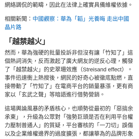
網絡調侃的範疇，因此在法律上確實具備維權依據。
相關新聞：
中國觀察：華為「韜」光養晦 走出中國
晶片路
「越禁越火」
然而，華為強硬的批量投訴非但沒有讓「竹知了」這
個熱詞消失，反而激起了廣大網友的逆反心理，觸發
了「越禁越火」的史翠珊效應（Streisand effect）。
事件迅速衝上熱搜後，網民的好奇心被徹底點燃，直
接帶動了「竹知了」在電商平台的銷量暴漲，更有商
家以「玄武之聲」等暗語進行借勢營銷。
這場輿論風暴的矛盾核心，也順勢從最初的「惡搞余
承東」，升級為公眾對「強勢巨頭是否在利用平台權
力壓制普通人」的質疑，平台審核的「一刀切」誤傷
以及企業維權邊界的過度擴張，都讓華為的品牌形象