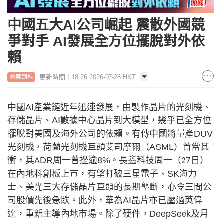
中國五大AI公司崛起 震散外國競
爭對手 AI發展全方位擺脫對外依
賴
更新時間：18:26 2026-07-28 HKT
商業創科
中國AI產業鏈近年迅速發展，由製作晶片的光刻機、
存儲晶片、AI數據中心晶片到大模型，幾乎已全方位
擺脫對美國及海外公司的依賴。有傳中國將量產DUV
光刻機，荷蘭光刻機巨頭艾司摩爾（ASML）首當其
衝，其ADR周一曾挫逾8%。長鑫科技周一（27日）
在內地科創板上市，有望打破三星電子、SK海力
士、美光三大存儲晶片巨頭的長期壟斷，亦令三間公
司股價先後急跌。此外，華為AI晶片亦已壓過英偉
達，重新主導內地市場。除了硬件，DeepSeek及月