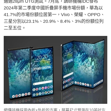
通過28μm UTG測試。7月底，調研機構IDC發布
2024年第二季度中國折疊屏手機市場份額，華為以
41.7%的市場份額位居第一，Vivo、榮耀、OPPO、
三星分別以23.1%、20.9%、8.4%、3%的份額位列
二至五位。
網傳該機採用內折+外折的方案，屏幕尺寸預測在10英吋左