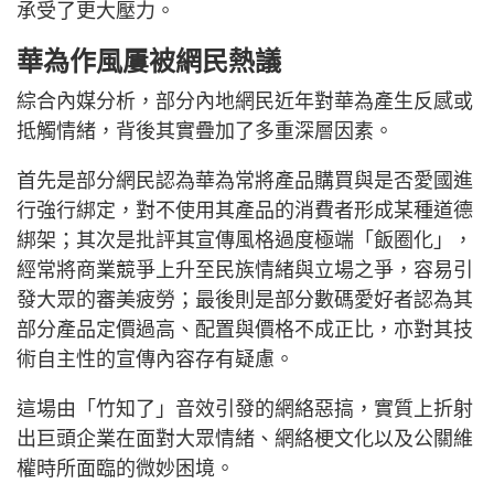
承受了更大壓力。
華為作風屢被網民熱議
綜合內媒分析，部分內地網民近年對華為產生反感或
抵觸情緒，背後其實疊加了多重深層因素。
首先是部分網民認為華為常將產品購買與是否愛國進
行強行綁定，對不使用其產品的消費者形成某種道德
綁架；其次是批評其宣傳風格過度極端「飯圈化」，
經常將商業競爭上升至民族情緒與立場之爭，容易引
發大眾的審美疲勞；最後則是部分數碼愛好者認為其
部分產品定價過高、配置與價格不成正比，亦對其技
術自主性的宣傳內容存有疑慮。
這場由「竹知了」音效引發的網絡惡搞，實質上折射
出巨頭企業在面對大眾情緒、網絡梗文化以及公關維
權時所面臨的微妙困境。