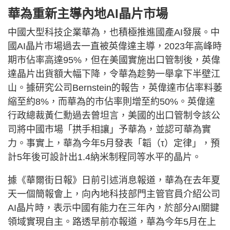
華為重新主導內地AI晶片市場
中國大型科技企業華為，也積極推進國產AI發展。中
國AI晶片市場過去一直被英偉達主導，2023年高峰時
期市佔率高達95%，但在美國實施出口管制後，英偉
達晶片出貨額大幅下降，令華為趁勢一舉拿下半壁江
山。據研究公司Bernstein的報告，英偉達市佔率料萎
縮至約8%，而華為的市佔率則增至約50%。英偉達
行政總裁黃仁勳過去曾坦言，美國的出口管制令該公
司將中國市場「拱手相讓」予華為，並認可華為實
力。事實上，華為今年5月發表「韜（τ）定律」，預
計5年後可設計出1.4納米制程同等水平的晶片。
據《華爾街日報》日前引述消息報道，華為在去年夏
天一個簡報會上，向內地科技部門主管官員介紹公司
AI晶片時，表示中國有能力在三年內，於部分AI關鍵
領域實現自主。路透早前亦報道，華為今年5月在上