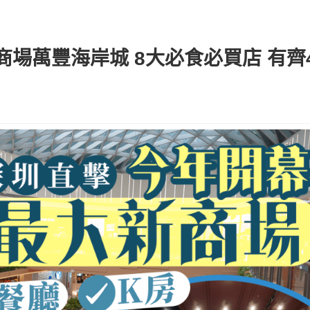
場萬豐海岸城 8大必食必買店 有齊4