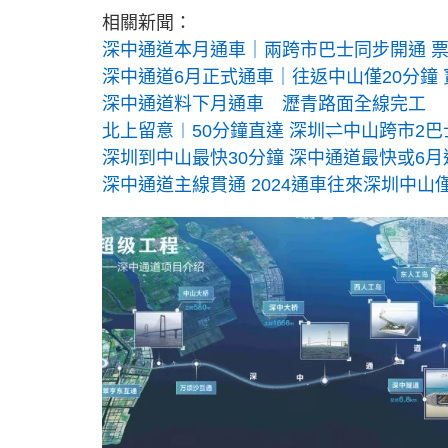
相關新聞：
深中通道本月通車｜兩跨市巴士同步開通 票
深中通道6月正式通車｜往返中山僅20分鐘 
深中通道料下月通車 瀝青路面全線完工
北上留意︱50分鐘直達 深圳⇌中山跨市2
深圳到中山最快30分鐘 深中通道最快或6月
深中通道主線貫通 2024通車往來深圳中山