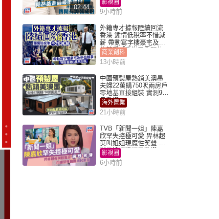
影視圈
02:44
9小時前
外籍專才據報陸續回流
香港 鍾情低稅率不惜減
薪 帶動寫字樓豪宅及學
位競爭「香港已重現生
商業創科
機」
13小時前
中國預製屋熱銷美澳墨
夫婦22萬購750呎兩房戶
零地基直接組裝 實測9個
月激讚
海外置業
21小時前
TVB「新聞一姐」陳嘉
欣罕失控極可愛 畀林超
英叫姐姐現魔性笑聲 自
嘲是姨姨獲網民激讚
影視圈
6小時前