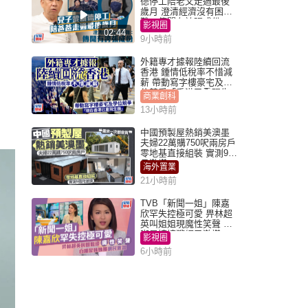
德停工陪老父走過最後
歲月 澄清經濟沒有困
難：傳聞有誇張成份
影視圈
02:44
9小時前
外籍專才據報陸續回流
香港 鍾情低稅率不惜減
薪 帶動寫字樓豪宅及學
位競爭「香港已重現生
商業創科
機」
13小時前
中國預製屋熱銷美澳墨
夫婦22萬購750呎兩房戶
零地基直接組裝 實測9個
月激讚
海外置業
21小時前
TVB「新聞一姐」陳嘉
欣罕失控極可愛 畀林超
英叫姐姐現魔性笑聲 自
嘲是姨姨獲網民激讚
影視圈
6小時前