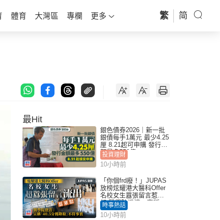
繁
简
育
體育
大灣區
專欄
更多
最Hit
銀色債券2026｜新一批
銀債每手1萬元 最少4.25
厘 8.21起可申購 發行金
額最多550億
投資理財
10小時前
「你個frd廢！」JUPAS
放榜炫耀港大醫科Offer
名校女生囂張留言惹眾
怒 醫學院澄清：宣稱
時事熱話
「40.5分獲錄取」不符事
10小時前
實｜Juicy叮