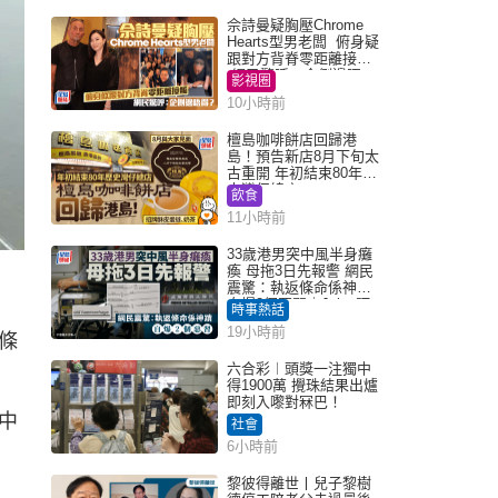
佘詩曼疑胸壓Chrome
Hearts型男老闆 俯身疑
跟對方背脊零距離接觸
網民驚呼：企側邊唔
影視圈
得？
10小時前
檀島咖啡餅店回歸港
島！預告新店8月下旬太
古重開 年初結束80年歷
史灣仔總店
飲食
11小時前
33歲港男突中風半身癱
瘓 母拖3日先報警 網民
震驚：執返條命係神蹟
自爆2個惡習｜Juicy叮
時事熱話
19小時前
條
六合彩︱頭獎一注獨中
得1900萬 攪珠結果出爐
即刻入嚟對冧巴！
中
社會
6小時前
黎彼得離世丨兒子黎樹