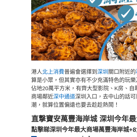
港人
北上消費
普遍會選擇到
深圳
關口附近的
算是小眾，但其實亦有不少充滿特色的玩樂
佔地20萬平方米，有齊大型影院、K房、
商場鄰近
深中通道
深圳入口，去中山的話可
潮，就算位置偏遠也要去趁趁熱鬧！
直撃寶安萬豐海岸城 深圳今年
點撃睇深圳今年最大商場萬豐海岸城+