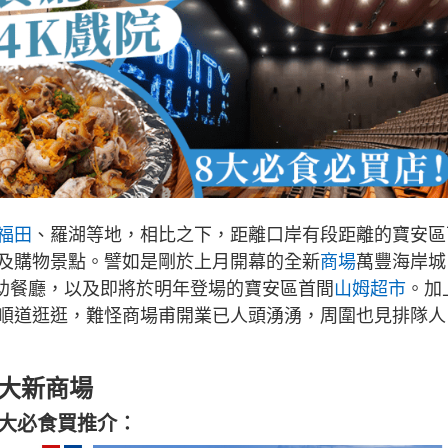
福田
、羅湖等地，相比之下，距離口岸有段距離的寶安區
及購物景點。譬如是剛於上月開幕的全新
商場
萬豐海岸城
自助餐廳，以及即將於明年登場的寶安區首間
山姆超市
。加
順道逛逛，難怪商場甫開業已人頭湧湧，周圍也見排隊人
最大新商場
8大必食買推介︰