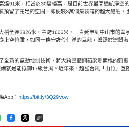
高達91米，相當於30層樓高，是目前世界最高通航淨空
通航預留了充足的空間，即便裝3萬個集裝箱的超大船舶，
橋全長2826米，主跨1666米，一直延申到中山市的翠
從上空俯瞰，如同一條守護伶仃洋的巨龍，盤踞於遼闊海
了全新的氣動控制技術，將大跨整體鋼箱梁懸索橋的顫振
來講就是能抵御17級台風。近年來，超強台風「山竹」登
App：
https://bit.ly/3Q29Vow