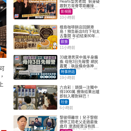
Hearts型男老闆 俯身疑
跟對方背脊零距離接觸
網民驚呼：企側邊唔
影視圈
得？
10小時前
檀島咖啡餅店回歸港
島！預告新店8月下旬太
古重開 年初結束80年歷
史灣仔總店
飲食
11小時前
33歲港男突中風半身癱
瘓 母拖3日先報警 網民
震驚：執返條命係神蹟
可
自爆2個惡習｜Juicy叮
時事熱話
，
19小時前
上
六合彩︱頭獎一注獨中
得1900萬 攪珠結果出爐
即刻入嚟對冧巴！
社會
6小時前
黎彼得離世丨兒子黎樹
德停工陪老父走過最後
歲月 澄清經濟沒有困
難：傳聞有誇張成份