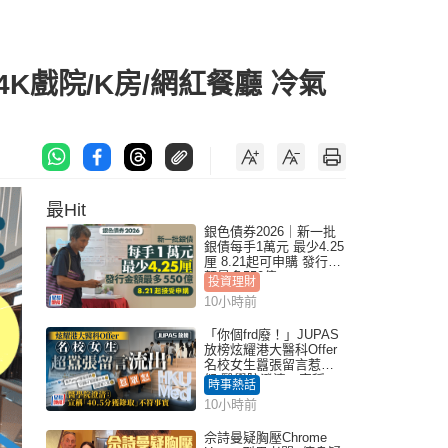
K戲院/K房/網紅餐廳 冷氣
最Hit
銀色債券2026｜新一批
銀債每手1萬元 最少4.25
厘 8.21起可申購 發行金
額最多550億
投資理財
10小時前
「你個frd廢！」JUPAS
放榜炫耀港大醫科Offer
名校女生囂張留言惹眾
怒 醫學院澄清：宣稱
時事熱話
「40.5分獲錄取」不符事
10小時前
實｜Juicy叮
佘詩曼疑胸壓Chrome