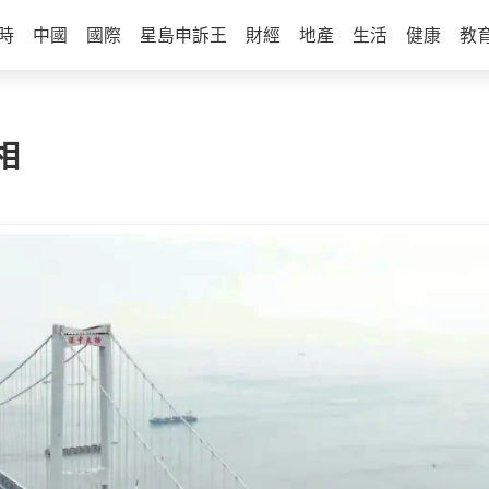
時
中國
國際
星島申訴王
財經
地產
生活
健康
教
相