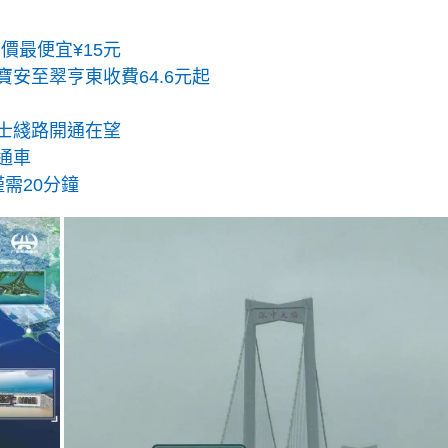
價最便宜¥15元
寶安至翠亨東收費64.6元起
巴士綫路開通在望
通車
僅需20分鐘