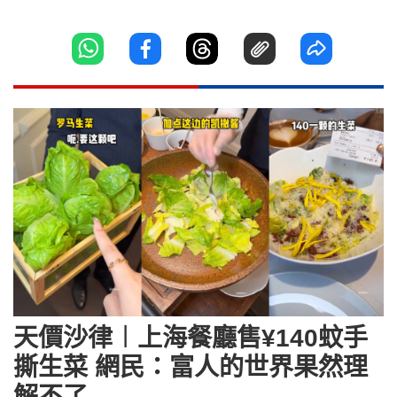
天價沙律︱上海餐廳售¥140蚊手
撕生菜 網民：富人的世界果然理
解不了