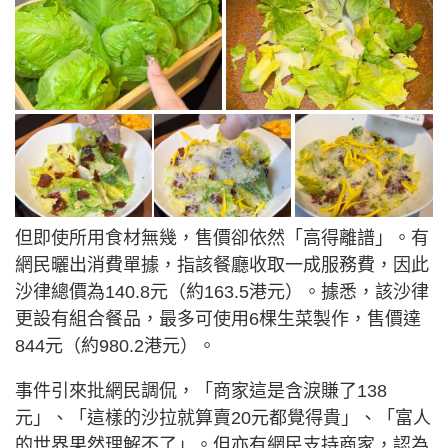
但即使所用食材無幾，售價卻依然「高得離譜」。有
網民曬出消費單據，指該餐廳收取一成服務費，因此
沙律總價為140.8元（約163.5港元）。據悉，該沙律
更設有組合餐品，最多可使用6棵生菜製作，售價達
844元（約980.2港元）。
事件引來批網民調侃，「商家這是含淚賺了138
元」、「這樣的沙拉就算賣20元都覺得貴」、「富人
的世界果然理解不了」。但亦有網民支持商家，認為