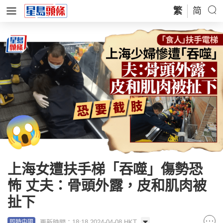
繁
简
上海女遭扶手梯「吞噬」傷勢恐
怖 丈夫：骨頭外露，皮和肌肉被
扯下
更新時間：18:18 2024-04-08 HKT
即時中國