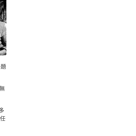
爭題
無
多
的任