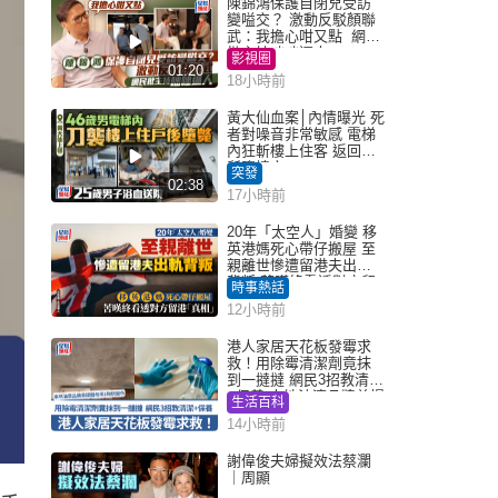
陳錦鴻保護自閉兒受訪
變嗌交？ 激動反駁顏聯
武：我擔心咁又點 網民
批主持咄咄逼人
影視圈
01:20
18小時前
黃大仙血案│內情曝光 死
者對噪音非常敏感 電梯
內狂斬樓上住客 返回住
所墮樓亡
突發
02:38
17小時前
20年「太空人」婚變 移
英港媽死心帶仔搬屋 至
親離世慘遭留港夫出軌
背叛 苦嘆終看透對方留
時事熱話
港「真相」｜Juicy叮
12小時前
港人家居天花板發霉求
救！用除霉清潔劑竟抹
到一撻撻 網民3招教清潔
+保養 本地油漆品牌曾提
生活百科
醒勿用1物防變色
14小時前
謝偉俊夫婦擬效法蔡瀾
｜周顯