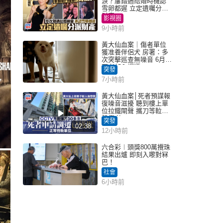
淚？屢錯過結婚時機認
雪卵都遲 立定遺囑分派
財產
影視圈
9小時前
黃大仙血案｜傷者單位
獲准養伴侶犬 房署：多
次突擊巡查無噪音 6月批
死者邨內調遷
突發
7小時前
黃大仙血案│死者預謀報
復噪音滋擾 聽到樓上單
位拉鐵閘聲 攜刀等𨋢伏
擊傷者
突發
02:38
12小時前
六合彩︱頭獎800萬攪珠
結果出爐 即刻入嚟對冧
巴！
社會
6小時前