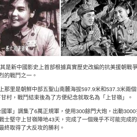
》，其是新中國影史上首部根據真實歷史改編的抗美援朝戰
烈的戰鬥之一。
里是朝鮮中部五聖山南麓海拔597.9米和537.3米兩個
個下甘村，戰鬥結束後為了方便紀念就取名為「上甘嶺」。
合國軍」調集了6萬正規軍，使用300餘門大炮，出動3000
戰士堅守上甘嶺陣地43天，完成了一個幾乎不可能完成
最終取得了大反攻的勝利。