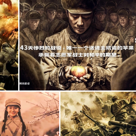
g
T
i
m
e