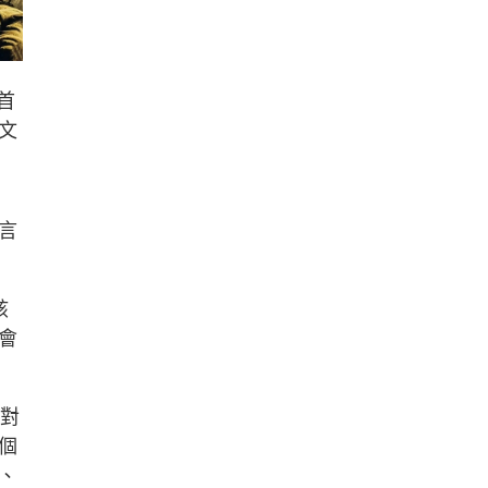
首
文
言
該
會
域對
個
、