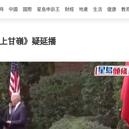
時
中國
國際
星島申訴王
財經
地產
生活
健康
教
《上甘嶺》疑延播