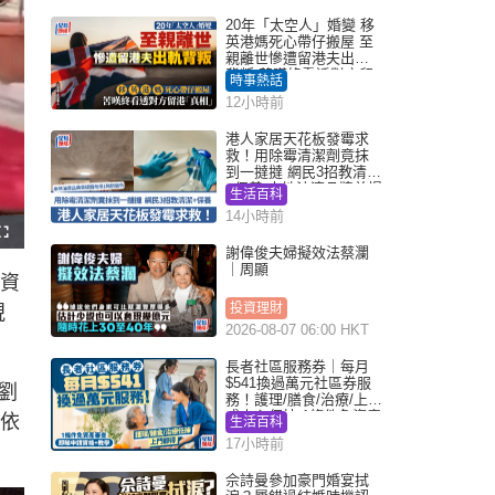
20年「太空人」婚變 移
英港媽死心帶仔搬屋 至
親離世慘遭留港夫出軌
背叛 苦嘆終看透對方留
時事熱話
港「真相」｜Juicy叮
12小時前
港人家居天花板發霉求
救！用除霉清潔劑竟抹
到一撻撻 網民3招教清潔
+保養 本地油漆品牌曾提
生活百科
醒勿用1物防變色
14小時前
F
u
謝偉俊夫婦擬效法蔡瀾
l
｜周顯
l
耗資
s
c
r
投資理財
視
e
e
2026-08-07 06:00 HKT
n
長者社區服務券｜每月
$541換過萬元社區券服
劉
務！護理/膳食/治療/上門
或中心任揀 1條件免資產
隊依
生活百科
審查（附申請資格及教
17小時前
學）
佘詩曼參加豪門婚宴拭