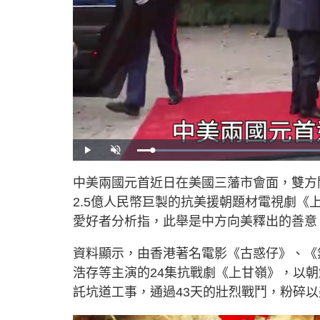
L
P
U
o
l
n
a
a
m
d
y
u
中美兩國元首近日在美國三藩市會面，雙方
e
t
d
e
:
2.5億人民幣巨製的抗美援朝題材電視劇
4
3
.
愛好者分析指，此舉是中方向美釋出的善意
2
9
%
資料顯示，由香港著名電影《古惑仔》、《
浩存等主演的24集抗戰劇《上甘嶺》，以
託坑道工事，通過43天的壯烈戰鬥，粉碎