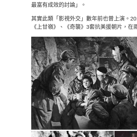
最富有成效的討論」。
其實此類「影視外交」數年前也曾上演。20
《上甘嶺》、《奇襲》3套抗美援朝片，在