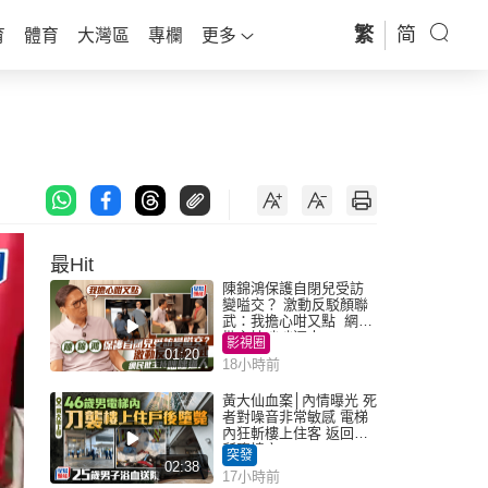
繁
简
育
體育
大灣區
專欄
更多
最Hit
陳錦鴻保護自閉兒受訪
變嗌交？ 激動反駁顏聯
武：我擔心咁又點 網民
批主持咄咄逼人
影視圈
01:20
18小時前
黃大仙血案│內情曝光 死
者對噪音非常敏感 電梯
內狂斬樓上住客 返回住
所墮樓亡
突發
02:38
17小時前