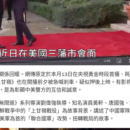
R
-
1:08
P
i
c
e
t
關係回暖。網傳原定於本月13日在央視黃金時段首播、
u
r
m
e
《上甘嶺》也在開播前夕被急喊剎車，疑似押後上映。有影
-
i
a
n
，是為彰顯中美雙方的互信和誠意。
-
P
i
i
c
無間道》系列導演劉偉強執導，知名演員黃軒、唐國強、
t
n
u
r
朝鮮戰爭中的「上甘嶺戰役」為故事背景，講述了中國軍
e
i
以美軍為首的「聯合國軍」攻勢，扭轉戰局的故事。
n