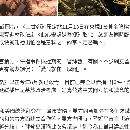
截圖指，《上甘嶺》原定於11月13日在央視1套黃金強檔
現實題材政法劇《此心安處是吾鄉》取代。該網友同時配
很快就能播出怕也是意料之中的事。走著瞧。」
言猜測，停播事件與近期的「習拜會」有關。不少網友留
更有網友調侃：「愛恨就在一瞬間」。
嶺》早在今年6月就已殺青，目前已完全具備播出條件。
延緩播出是基於政治考慮，是為營造中美間互信和誠意的
平和美國總統拜登在三藩市會晤，雙方同意加強在多個領
能和禁毒方面建立合作等。雙方會晤時，習近平直言「這
越分歧」，拜登更讚稱此次會議是「迄今為止最具建設性