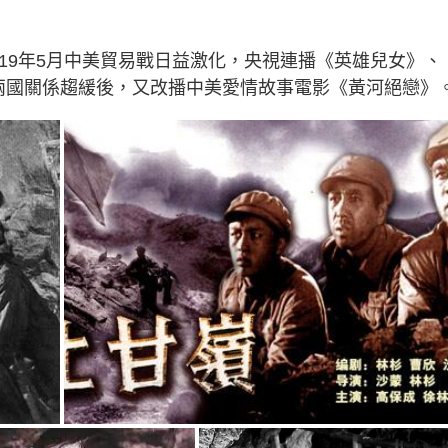
19年5月中美貿易戰日益激化，央視連播《英雄兒女》、
兩國關係趨緩後，又改播中美愛情故事電影《黃河絕戀》