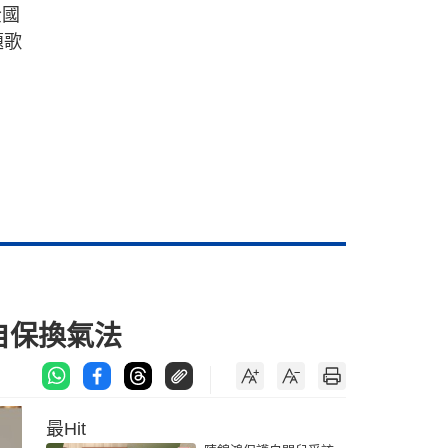
全國
題歌
自保換氣法
最Hit