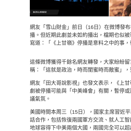
網友「雪山財金」前日（16日）在微博發布
播。但近期此劇並未如約播出，檔期也似被
寫道：「《上甘嶺》停播是意料之中的事，
這條微博獲得千餘名網友轉發，大家紛紛留
稱：「這就是政治，時而閨蜜時而敵蜜」，
網友「田大哥說影視」也發文表示，《上甘
劇被停播可能與「中美峰會」有關，暫停或
議氣氛。
美國時間本周三（15日），國家主席習近
話合作，包括恢復兩國軍方交流、就人工智
地球容得下中美兩個大國，兩國完全可以超