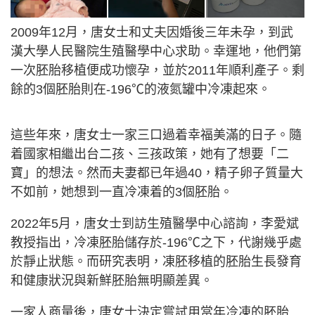
2009年12月，唐女士和丈夫因婚後三年未孕，到武
漢大學人民醫院生殖醫學中心求助。幸運地，他們第
一次胚胎移植便成功懷孕，並於2011年順利產子。剩
餘的3個胚胎則在-196℃的液氮罐中冷凍起來。
這些年來，唐女士一家三口過着幸福美滿的日子。隨
着國家相繼出台二孩、三孩政策，她有了想要「二
寶」的想法。然而夫妻都已年過40，精子卵子質量大
不如前，她想到一直冷凍着的3個胚胎。
2022年5月，唐女士到訪生殖醫學中心諮詢，李愛斌
教授指出，冷凍胚胎儲存於-196℃之下，代謝幾乎處
於靜止狀態。而研究表明，凍胚移植的胚胎生長發育
和健康狀況與新鮮胚胎無明顯差異。
一家人商量後，唐女士決定嘗試用當年冷凍的胚胎