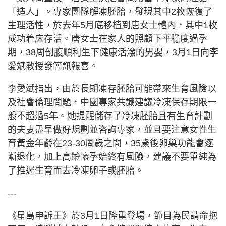
「造人」。專家團隊解凍胚胎，發現其中2枚恢復了
生理活性，於去年5月底移植到唐女士體內，其中1枚
成功着床存活。唐女士在家人的照顧下平穩度過孕
期，38周剖腹順利生下健康活潑的男嬰，3月1日向李
愛斌教授發簡訊報喜。
李愛斌指出，由於長期凍存胚胎可能帶來生育風險以
及社會倫理問題，中國專家共識建議冷凍保存期限一
般不超過5年。她提醒儲存了冷凍胚胎且有生育計劃
的夫妻盡早做好規劃並咨詢專家，並且要注意女性生
育黃金年齡在23-30周歲之間，35歲後卵巢功能會逐
漸退化，加上高齡懷孕始終有風險，建議不要單純為
了推遲生育而去冷凍卵子或胚胎。
---
《星島申訴王》於3月1日隆重登場，節目為民請命抱