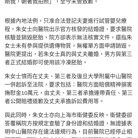
剛我，朝著我拍照」，至今未曾致歉。
根據內地法例，只准合法登記夫妻進行試管嬰兒療
程。朱女士向醫院出示官方核發的結婚證，要求醫院
核驗並銷毀胚胎，院方卻表示無法核實文件，還指朱
女士未有參與提供遺傳物質，無權單方面申請銷毀。
醫院更提出，若朱女士真的與丈夫離婚，男方與第三
者正式結婚即可使用該冷凍胚胎。
朱女士憤而在丈夫、第三者及復旦大學附屬中山醫院
一併起訴至法院，要求包括：醫院方面賠償精神損害
撫慰金10萬元，由丈夫、第三者承擔連帶責任、第三
者公開賠禮道歉及丈夫承擔訴訟費用等。
與此同時，朱女士亦向上海市衛健委反映。衛健委卻
答覆稱院方按規定查驗了身份證和結婚證，無證據表
明中山醫院存在違法違規行為，目前醫院已經停止相