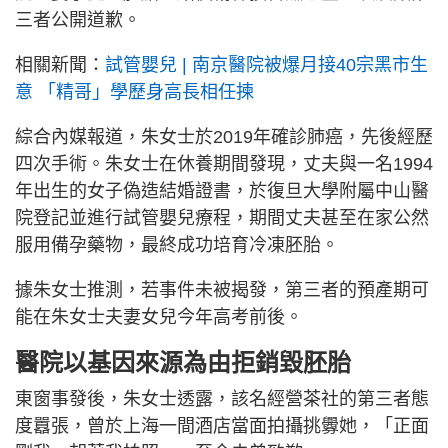
三者公開道歉。
相關新聞：
試管嬰兒 | 南京醫院被爆月接40宗黑市生
意 「精哥」學歷身高長相任揀
綜合內媒報道，朱女士於2019年確診肺癌，先後經歷
四次手術。朱女士在休養期間發現，丈夫與一名1994
年出生的女子偽造結婚證書，於復旦大學附屬中山醫
院登記並進行試管嬰兒療程，期間丈夫甚至在家公然
服用備孕藥物，最終成功培育冷凍胚胎。
據朱女士推測，若事件未被揭發，第三者的預產期可
能在朱女士夫妻女兒今年高考前後。
醫院以基因來源為由拒銷毀胚胎
東窗事發後，朱女士透露，該名經營茶社的第三者態
度囂張，曾於上海一間酒店當面拍攝挑釁她，「正面