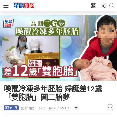
繁
简
喚醒冷凍多年胚胎 婦誕差12歲
「雙胞胎」圓二胎夢
更新時間：06:30 2023-03-05 HKT
即時中國