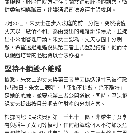
關服務，胚胎由院方封存；關於銷毀胚胎的請求，衛
健委無相應職責，建議通過司法途徑主張權利。
7月30日，朱女士在步入法庭的前一分鐘，突然接獲
丈夫以「感情不和」為由發出的離婚訴訟傳票，並提
出不公開審理申請。朱女士認為，丈夫意圖十分明
顯，希望透過離婚後與第三者正式登記結婚，從而令
以假證培育的胚胎得以合法移植。
堅持不銷毀不離婚
據悉，朱女士的丈夫與第三者曾因偽造證件已被行政
拘留5日。朱女士表明，「胚胎不銷毀，絕不離婚」
是她的底線，並要求第三者公開道歉。同時，堅決拒
絕丈夫提出按月分期支付財產的分割方案。
根據內地《民法典》第一千七十一條，非婚生子女享
有與婚生子女同等權利，任何組織或個人不得加以危