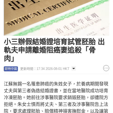
小三辦假結婚證培育試管胚胎 出
軌夫申請離婚阻癌妻追殺「骨
肉」
更新時間：17:34 2026-08-01 HKT
即時中國
江蘇無錫一名罹患肺癌的朱姓女子，於養病期間發現
丈夫與第三者偽造結婚證書，並在當地醫院成功培育
冷凍胚胎。她前往涉事醫院要求銷毀胚胎，卻遭院方
拒絕。朱女士憤而將丈夫、第三者及涉事醫院告上法
院，要求處理胚胎、賠償精神損害撫慰金，以及讓第