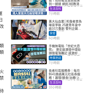
救！用除霉清潔劑竟抹
到一撻撻 網民3招教清潔
+保養 本地油漆品牌曾提
生活百科
醒勿用1物防變色
運
7小時前
日
黃大仙血案│死傷者曾為
噪音爭執 25歲青年身中
改
逾10刀重創 警列企圖謀
殺及自殺案
突發
6小時前
類
手機無電陷「世紀大恐
慌」 港女崩潰憶中環街
類
頭借電落難記 感激好心
人溫馨相助：這份溫暖
時事熱話
記一輩子｜Juicy叮
7小時前
長者社區服務券｜每月
火
$541換過萬元社區券服
禁
務！護理/膳食/治療/上門
或中心任揀 1條件免資產
生活百科
、
審查（附申請資格及教
10小時前
學）
待