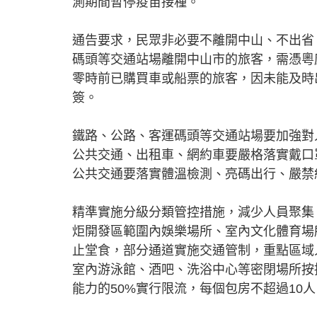
測期間暫停疫苗接種。
通告要求，民眾非必要不離開中山、不出省
碼頭等交通站場離開中山市的旅客，需憑粵康
零時前已購買車或船票的旅客，因未能及時
簽。
鐵路、公路、客運碼頭等交通站場要加強對
公共交通、出租車、網約車要嚴格落實戴口
公共交通要落實體溫檢測、亮碼出行、嚴禁
精準實施分級分類管控措施，減少人員聚集
炬開發區範圍內娛樂場所、室內文化體育場
止堂食，部分通道實施交通管制，重點區域
室內游泳館、酒吧、洗浴中心等密閉場所按
能力的50%實行限流，每個包房不超過10人