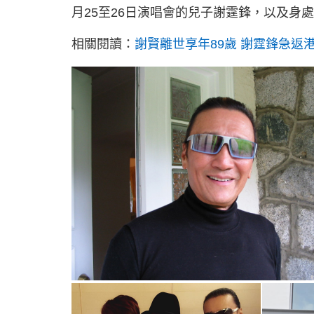
月25至26日演唱會的兒子謝霆鋒，以及身
相關閱讀：
謝賢離世享年89歲 謝霆鋒急返