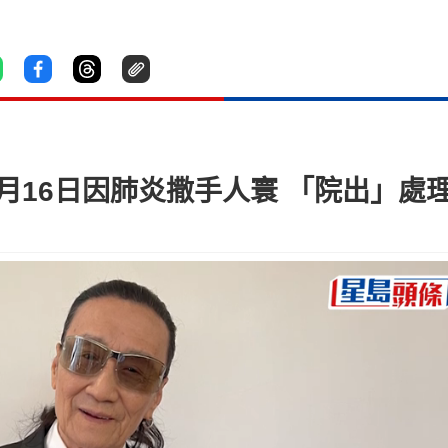
7月16日因肺炎撒手人寰 「院出」處