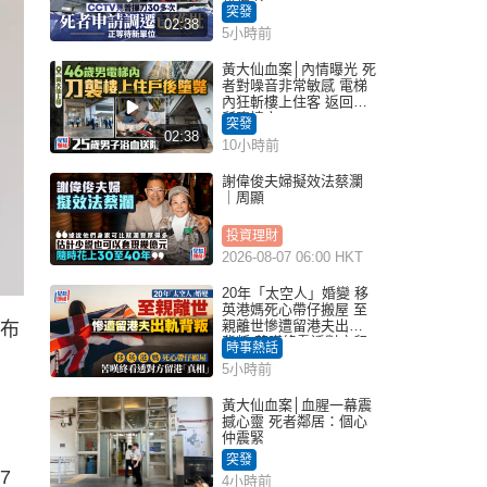
擊傷者
突發
02:38
5小時前
黃大仙血案│內情曝光 死
者對噪音非常敏感 電梯
內狂斬樓上住客 返回住
所墮樓亡
突發
02:38
10小時前
謝偉俊夫婦擬效法蔡瀾
｜周顯
投資理財
2026-08-07 06:00 HKT
20年「太空人」婚變 移
英港媽死心帶仔搬屋 至
親離世慘遭留港夫出軌
發布
背叛 苦嘆終看透對方留
時事熱話
港「真相」｜Juicy叮
5小時前
黃大仙血案│血腥一幕震
撼心靈 死者鄰居：個心
仲震緊
突發
7
4小時前