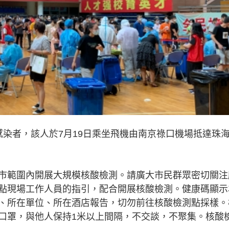
感染者，該人於7月19日乘坐飛機由南京祿口機場抵達珠
市範圍內開展大規模核酸檢測。請廣大市民群眾密切關注
點現場工作人員的指引，配合開展核酸檢測。健康碼顯示
、所在單位、所在酒店報告，切勿前往核酸檢測點採樣。
口罩，與他人保持1米以上間隔，不交談，不聚集。核酸