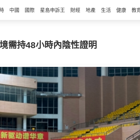
時
中國
國際
星島申訴王
財經
地產
生活
健康
教
境需持48小時內陰性證明