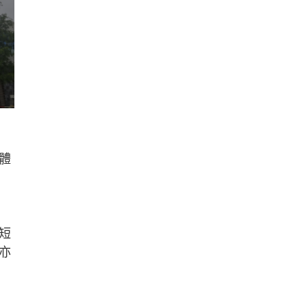
體
短
亦