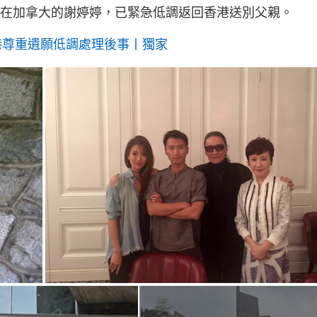
處在加拿大的謝婷婷，已緊急低調返回香港送別父親。
港尊重遺願低調處理後事丨獨家