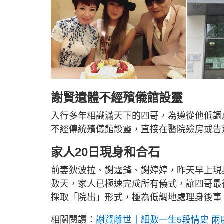
謝賢遺體不經殯儀館設靈
入行多年相識滿天下的四哥，為遵從他低調
不經傳統殯儀館設靈，直接在醫院殮房或告
家人20日現身和合石
前妻狄波拉、謝霆鋒、謝婷婷，昨天早上現
數天，家人已極速完成所有儀式，讓四哥最
採取「院出」形式，極為低調地處理身後事
相關閱讀：
謝賢離世丨細數一生5段情史 兩