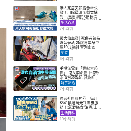
港人家居天花板發霉求
救！用除霉清潔劑竟抹
到一撻撻 網民3招教清潔
+保養 本地油漆品牌曾提
生活百科
醒勿用1物防變色
7小時前
黃大仙血案│死傷者曾為
噪音爭執 25歲青年身中
逾10刀重創 警列企圖謀
殺及自殺案
突發
6小時前
手機無電陷「世紀大恐
慌」 港女崩潰憶中環街
頭借電落難記 感激好心
人溫馨相助：這份溫暖
時事熱話
記一輩子｜Juicy叮
7小時前
長者社區服務券｜每月
$541換過萬元社區券服
務！護理/膳食/治療/上門
或中心任揀 1條件免資產
生活百科
審查（附申請資格及教
10小時前
學）