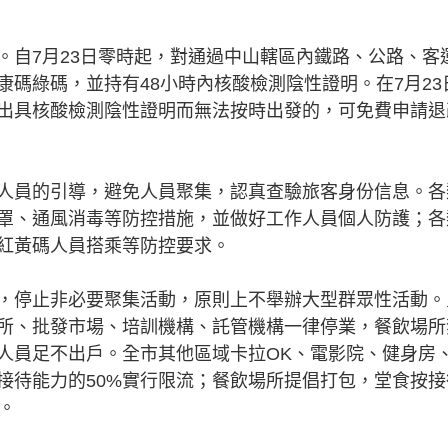
。自7月23日零時起，對通過中山轄區內鐵路、公路、客
碼綠碼，並持有48小時內核酸檢測陰性證明。在7月23
出具核酸檢測陰性證明而無法按時出發的，可免費申請退
人員的引導，避免人員聚集，認真查驗旅客身份信息。各
罩、通風消毒等防控措施，並做好工作人員個人防護；各
紅黃碼人員搭乘等防控要求。
，停止非必要聚集活動，原則上不舉辦大型群眾性活動。
所、批發市場、培訓機構、託管機構一律停業，餐飲場所
人員足不出戶。全市其他區域卡拉OK、電影院、健身房
接待能力的50%實行限流；餐飲場所提倡打包，堂食按接
。