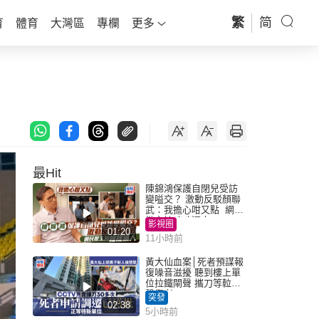
繁
简
育
體育
大灣區
專欄
更多
最Hit
陳錦鴻保護自閉兒受訪
變嗌交？ 激動反駁顏聯
武：我擔心咁又點 網民
批主持咄咄逼人
影視圈
01:20
11小時前
黃大仙血案│死者預謀報
復噪音滋擾 聽到樓上單
位拉鐵閘聲 攜刀等𨋢伏
擊傷者
突發
02:38
5小時前