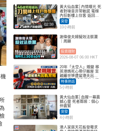
黃大仙血案│內情曝光 死
者對噪音非常敏感 電梯
內狂斬樓上住客 返回住
所墮樓亡
突發
02:38
10小時前
謝偉俊夫婦擬效法蔡瀾
｜周顯
投資理財
2026-08-07 06:00 HKT
20年「太空人」婚變 移
英港媽死心帶仔搬屋 至
親離世慘遭留港夫出軌
海機
背叛 苦嘆終看透對方留
時事熱話
港「真相」｜Juicy叮
5小時前
黃大仙血案│血腥一幕震
所
撼心靈 死者鄰居：個心
仲震緊
為
突發
檢
4小時前
檢
港人家居天花板發霉求