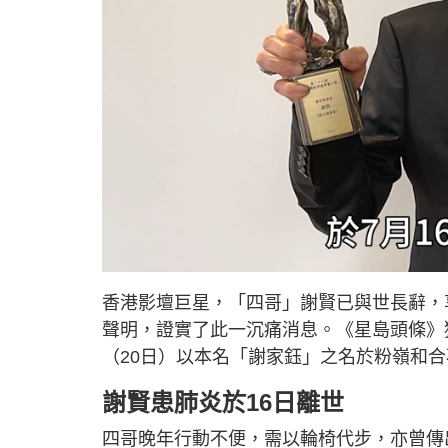
L
U
o
n
a
m
d
u
香港影壇巨星，「四哥」謝賢已與世長辭，
e
t
d
e
:
聲明，證實了此一沉痛消息。《星島頭條》
5
2
.
（20日）以本名「謝家鈺」之名於粉嶺和
8
2
%
謝賢患肺炎於16日離世
四哥晚年行動不便，需以輪椅代步，亦曾傳