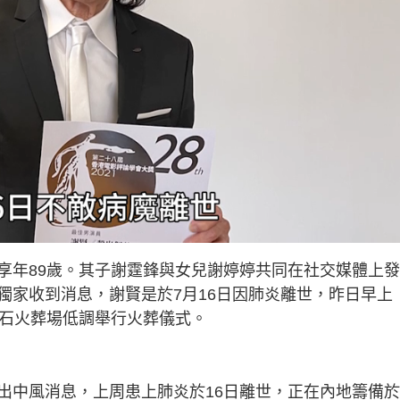
享年89歲。其子謝霆鋒與女兒謝婷婷共同在社交媒體上
獨家收到消息，謝賢是於7月16日因肺炎離世，昨日早上
合石火葬場低調舉行火葬儀式。
出中風消息，上周患上肺炎於16日離世，正在內地籌備於