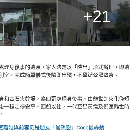
+21
處理身後事的遺願，家人決定以「院出」形式辦理，即遺
別室，完成簡單儀式後隨即出殯，不舉辦公眾致祭。
身和合石火葬場，為四哥處理身後事。由離世到火化僅短
後一程走得安寧。回顧以往，一代巨星黃霑及倪匡離世時
。
度離婚與前妻仍是朋友「爺孫戀」Coco最轟動