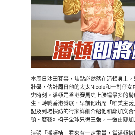
本周日沙田賽事，焦點必然落在潘頓身上，這
壯舉，估計周日他的太太Nicole和一對仔女
史時刻。潘頓是香港賽馬史上勝場最多的騎
生，轉戰香港發展，早前他出席「唯美主義
記及到場採訪的行家詳細介紹他和鄭加文合作設計
頓・磨鞍》椅子全球只得三張，一張由鄭加
這張「潘頓椅」看來有一定重量，當潘頓被