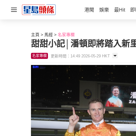
港聞
娛樂
最Hit
即
主頁
馬經
名家專欄
甜甜小記│潘頓即將踏入新
更新時間：14:49 2026-05-29 HKT
名家專欄