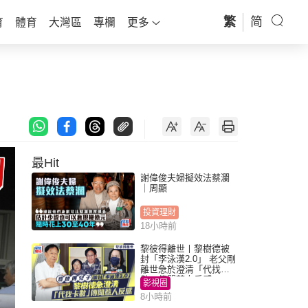
繁
简
育
體育
大灣區
專欄
更多
最Hit
謝偉俊夫婦擬效法蔡瀾
｜周顯
投資理財
18小時前
黎彼得離世丨黎樹德被
封「李泳漢2.0」 老父剛
離世急於澄清「代找卡
數」傳聞惹人反感
影視圈
8小時前