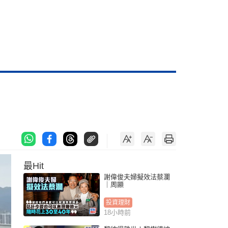
最Hit
謝偉俊夫婦擬效法蔡瀾
｜周顯
投資理財
18小時前