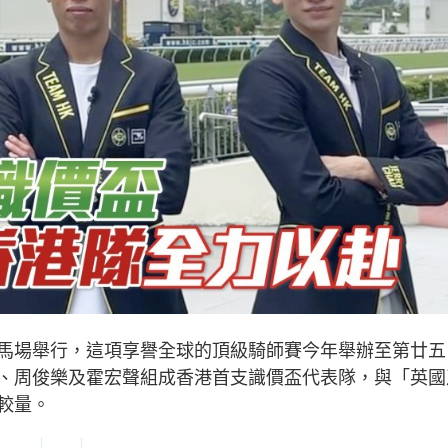
馬場舉行，這項享譽全球的頂級騎師賽今年舉辦至第廿五
、周俊樂及霍宏聲組成香港首支識價盃代表隊，與「英國
較量。