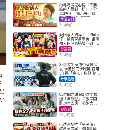
內地媽居港心得「不要
臉的人得到一切」！分
享3方面「豁出去」有著
數 網民：你好厲害
生活百科
7小時前
愛回家大結局｜「Philip
仔」驚喜現身聚會 梁禹
勤大個仔高過樊亦敏 超
乖黐實林淑敏許家傑
影視圈
7小時前
27歲港男家道中落做保
安 慘遭舊同學嘲笑 捱足
3年遇「高人」指點 終辭
的
職宣告「轉做一事」｜
時事熱話
Juicy叮
歷
8小時前
出
63歲關之琳與27歲男模
小
爆「嫲孫戀」？激罕開
腔19字回應：多謝大家
潘
掛念近況
影視圈
12小時前
街坊酒樓推「平民價」
歎奢華盛宴！$9.8紅燒