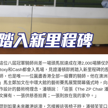
位八屆冠軍騎師尚差一場頭馬就達成在港2,000場勝仗
Roxy和Cash都會入馬場，見證潘頓即將踏入新里程碑的
師，也是唯一一位贏盡香港全部一級賽的騎師。他在澳洲
」馬主鄭加文在中環大館的藝術賽馬展覽開幕儀式時，向
的藝術椅理念。潘頓說：「這張《The ZP Chair 
文擁有、一張供慈善拍賣；一張則放在我的家中。」
問到如果未來離港返澳，怎樣搬這張椅子時，潘頓笑笑口