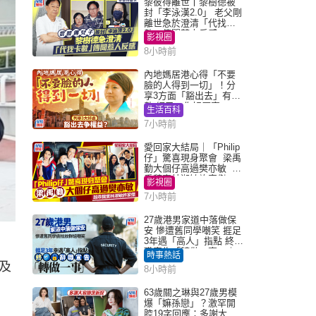
黎彼得離世丨黎樹德被
封「李泳漢2.0」 老父剛
離世急於澄清「代找卡
數」傳聞惹人反感
影視圈
8小時前
內地媽居港心得「不要
臉的人得到一切」！分
享3方面「豁出去」有著
數 網民：你好厲害
生活百科
7小時前
愛回家大結局｜「Philip
仔」驚喜現身聚會 梁禹
勤大個仔高過樊亦敏 超
乖黐實林淑敏許家傑
影視圈
7小時前
27歲港男家道中落做保
安 慘遭舊同學嘲笑 捱足
3年遇「高人」指點 終辭
職宣告「轉做一事」｜
時事熱話
Juicy叮
及
8小時前
63歲關之琳與27歲男模
爆「嫲孫戀」？激罕開
腔19字回應：多謝大家