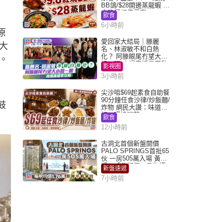
BB鴿/$28開邊蒸龍蝦 3
大晚餐超值優惠
飲食
6小時前
原
愛回家大結局｜滕麗
大
名、林淑敏不和白熱
化？ 阿滕眼尾冇望大小
。
姐一眼 商場直播零互動
影視圈
3小時前
尖沙咀$69起素食自助餐
90分鐘任食沙律/炒飯麵/
鼓
炸物 網民大讚：味道
好，環境闊落
飲食
12小時前
古洞北首個新盤開價
PALO SPRINGS首批65
伙 一房505萬入場 黃光
耀：「北都價」具指標
新盤速遞
作用
7小時前