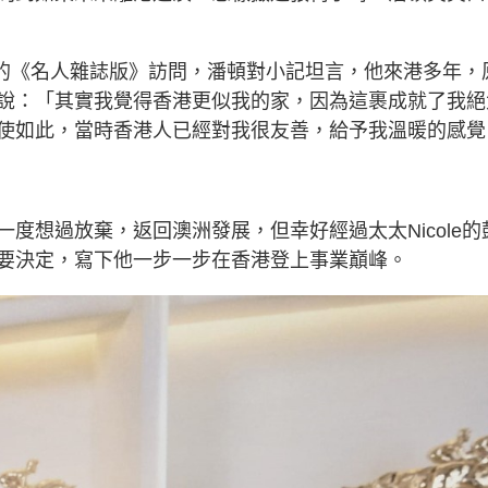
本報的《名人雜誌版》訪問，潘頓對小記坦言，他來港多年，
說：「其實我覺得香港更似我的家，因為這裹成就了我絕
使如此，當時香港人已經對我很友善，給予我溫暖的感覺
度想過放棄，返回澳洲發展，但幸好經過太太Nicole的
要決定，寫下他一步一步在香港登上事業巔峰。