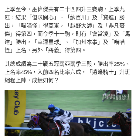
上季至今，巫偉傑共有二十匹四升三賽駒，上季九
匹，結果「但求開心」、「納百川」及「寶進」勝
出，「喵喵怪」得亞軍，「越野大師」及「非凡豪
傑」得第四，而今季十一駒，則有「會當凌」及「馬
達」勝出，「幸運星球」、「加州本事」及「喵喵
怪」上名，另外「將義」得第四。
其總成績為二十戰五冠兩亞兩季三殿，勝出率25%、
上名率45%，入前四名比率六成，「逍遙騎士」升班
縮程上陣，成績如何？