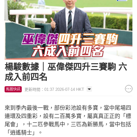
楊駿數據｜巫偉傑四升三賽駒 六
成入前四名
更新時間：01:37 2026-07-14 HKT
馬圈快訊
來到季內最後一戰，部份彩池設有多寶，當中尾場四
連環及四重彩，設有二百萬多寶，屬真真正正的「標
尾會」，十二匹參戰馬中，三匹為新勝馬，當中包括
「逍遙騎士」。