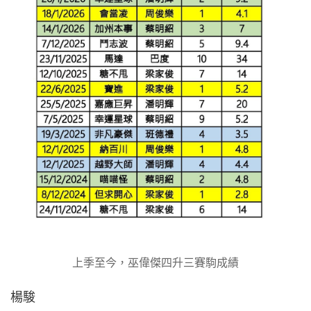
上季至今，巫偉傑四升三賽駒成績
楊駿