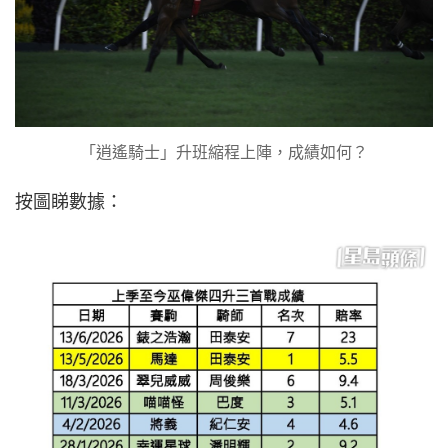
「逍遙騎士」升班縮程上陣，成績如何？
按圖睇數據：