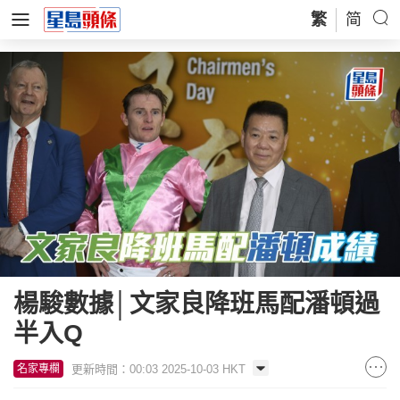
繁
简
楊駿數據│文家良降班馬配潘頓過
半入Q
更新時間：00:03 2025-10-03 HKT
名家專欄