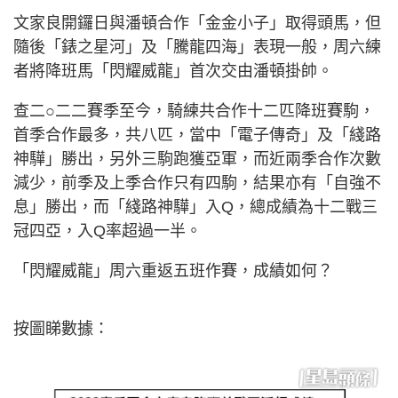
文家良開鑼日與潘頓合作「金金小子」取得頭馬，但
隨後「錶之星河」及「騰龍四海」表現一般，周六練
者將降班馬「閃耀威龍」首次交由潘頓掛帥。
查二○二二賽季至今，騎練共合作十二匹降班賽駒，
首季合作最多，共八匹，當中「電子傳奇」及「綫路
神驊」勝出，另外三駒跑獲亞軍，而近兩季合作次數
減少，前季及上季合作只有四駒，結果亦有「自強不
息」勝出，而「綫路神驊」入Q，總成績為十二戰三
冠四亞，入Q率超過一半。
「閃耀威龍」周六重返五班作賽，成績如何？
按圖睇數據：