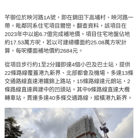
芊御位於映河路1A號，即在錦田下高埔村、映河路一
帶，毗鄰同系住宅項目爾巒。翻查資料，該項目在
2023年中以逾6.7億完成補地價。項目住宅地盤佔地
約17.53萬方呎，若以可建總樓面約25.08萬方呎計
算，每呎樓面補地價約2684元。
從項目步行約1至2分鐘即達4個小巴及巴士站，提供
22條路線覆蓋港九新界、北部都會及機場，多達13條
交通路線直達港鐵錦上路站，15條路線達元朗站，2
條路線直達興建中的凹頭站。其中9條路線直達大欖
轉車站，貫連多達40多條交通路線，縱橫港九新界。