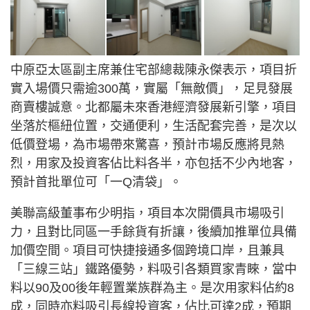
中原亞太區副主席兼住宅部總裁陳永傑表示，項目折
實入場價只需逾300萬，實屬「無敵價」，足見發展
商賣樓誠意。北都屬未來香港經濟發展新引擎，項目
坐落於樞紐位置，交通便利，生活配套完善，是次以
低價登場，為市場帶來驚喜，預計市場反應將見熱
烈，用家及投資客佔比料各半，亦包括不少內地客，
預計首批單位可「一Q清袋」。
美聯高級董事布少明指，項目本次開價具市場吸引
力，且對比同區一手餘貨有折讓，後續加推單位具備
加價空間。項目可快捷接通多個跨境口岸，且兼具
「三線三站」鐵路優勢，料吸引各類買家青睞，當中
料以90及00後年輕置業族群為主。是次用家料佔約8
成，同時亦料吸引長線投資客，佔比可達2成，預期