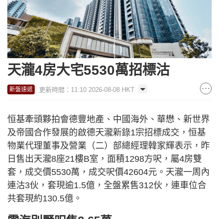
天瀧4房大宅5530萬招標沽
更新時間：11:10 2026-08-08 HKT
新盤速遞
恒基牽頭夥拍會德豐地產、中國海外、華懋、新世界
及帝國合作發展的啟德天瀧新錄1宗招標成交，恒基
物業代理董事及營業（二）部總經理韓家輝表示，昨
日售出天瀧8座21樓B室，面積1298方呎，屬4房雙
套，成交價5530萬，成交呎價42604元。天瀧一周內
連沽3伙，套現逾1.5億，全盤累售312伙，連車位合
共套現約130.5億。