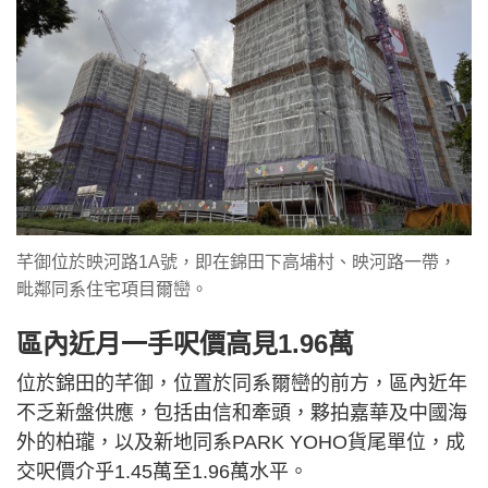
芊御位於映河路1A號，即在錦田下高埔村、映河路一帶，
毗鄰同系住宅項目爾巒。
區內近月一手呎價高見1.96萬
位於錦田的芊御，位置於同系爾巒的前方，區內近年
不乏新盤供應，包括由信和牽頭，夥拍嘉華及中國海
外的柏瓏，以及新地同系PARK YOHO貨尾單位，成
交呎價介乎1.45萬至1.96萬水平。