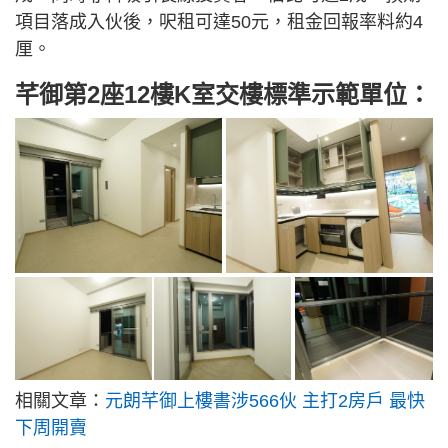
項目落成入伙後，呎租可達50元，租金回報率料約4
厘。
芊御第2座12樓K室交樓標準示範單位：
相關文章：
元朗芊御上樓書涉566伙 主打2房戶 最快
下周開賣