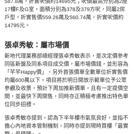
587.8萬，折實呎價約14695元；呎價最高分別為2座
17樓F及G室，面積分別為378及379方呎，同屬2房
戶型，折實售價559.26萬及560.74萬，折實呎價約
14795元。
張卓秀敏：屬市場價
新地代理業務部總經理張卓秀敏表示，是次定價參考
同區新盤及同系項目成交價，屬市場價錢，並形容為
「芊芊Happy價」，另外首張價單全數單位折實售價
均屬600萬以下。項目將於明日開放示範單位予公眾
參觀及收票，預計下周加推新價單，且有一定提價空
間，並最快下周開售，同時亦正積極考慮推出特色單
位同步招標。
張卓秀敏亦提到，認為下半年樓市氣氛良好，並指不
擔心內地資本管制機制，同時亦提到現時買樓「最實