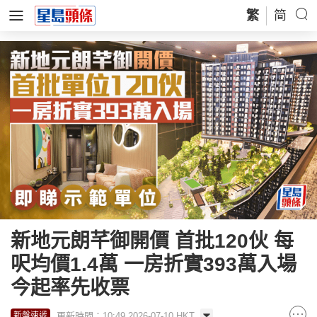
繁
简
新地元朗芊御開價 首批120伙 每
呎均價1.4萬 一房折實393萬入場
今起率先收票
更新時間：10:49 2026-07-10 HKT
新盤速遞