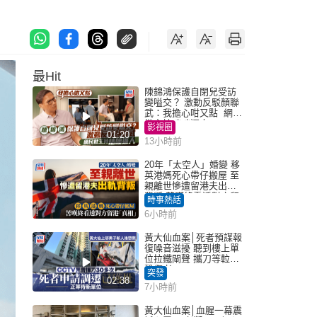
最Hit
陳錦鴻保護自閉兒受訪
變嗌交？ 激動反駁顏聯
武：我擔心咁又點 網民
批主持咄咄逼人
影視圈
01:20
13小時前
20年「太空人」婚變 移
英港媽死心帶仔搬屋 至
親離世慘遭留港夫出軌
背叛 苦嘆終看透對方留
時事熱話
港「真相」｜Juicy叮
6小時前
黃大仙血案│死者預謀報
復噪音滋擾 聽到樓上單
位拉鐵閘聲 攜刀等𨋢伏
擊傷者
突發
02:38
7小時前
黃大仙血案│血腥一幕震