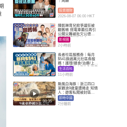
｜周顯
期
投資理財
重
2026-08-07 06:00 HKT
陳凱琳育兒掀爭議狂被
翻舊帳 搭電車霸位再引
公關災難被批欠公德心
網民質疑扮貼地？
影視圈
2小時前
長者社區服務券｜每月
$541換過萬元社區券服
務！護理/膳食/治療/上門
或中心任揀 1條件免資產
生活百科
審查（附申請資格及教
11小時前
學）
颱風白海豚︱浙江四口
家觀浪9歲童遭捲走 知情
人：遊客私闖被封區域
︱有片
即時中國
00:35
2分鐘前