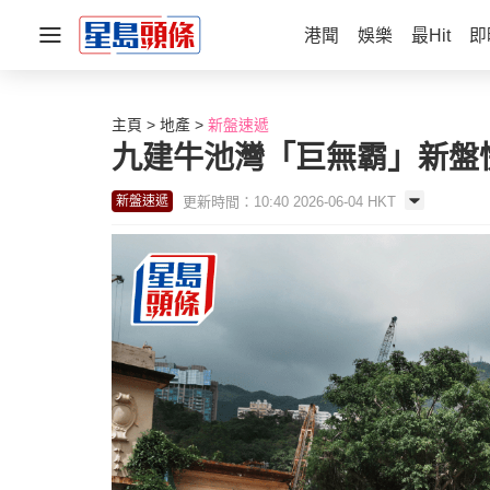
港聞
娛樂
最Hit
即
主頁
地產
新盤速遞
九建牛池灣「巨無霸」新盤快登
更新時間：10:40 2026-06-04 HKT
新盤速遞