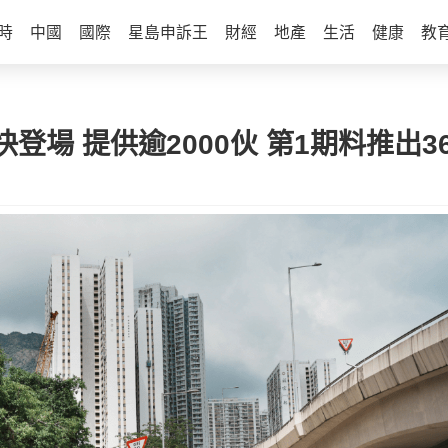
時
中國
國際
星島申訴王
財經
地產
生活
健康
教
場 提供逾2000伙 第1期料推出3