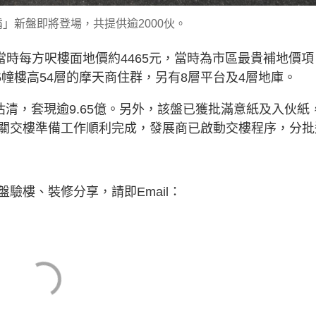
」新盤即將登場，共提供逾2000伙。
價，當時每方呎樓面地價約4465元，當時為市區最貴補地價項
5幢樓高54層的摩天商住群，另有8層平台及4層地庫。
沽清，套現逾9.65億。另外，該盤已獲批滿意紙及入伙紙
關交樓準備工作順利完成，發展商已啟動交樓程序，分批
驗樓、裝修分享，請即Email：