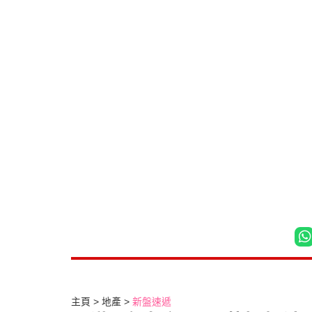
主頁
地產
新盤速遞