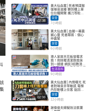
黃大仙血案│死者預謀報
復噪音滋擾 聽到樓上單
位拉鐵閘聲 攜刀等𨋢伏
擊傷者
突發
02:38
7小時前
黃大仙血案│血腥一幕震
撼心靈 死者鄰居：個心
仲震緊
突發
6小時前
港人家居天花板發霉求
救！用除霉清潔劑竟抹
到一撻撻 網民3招教清潔
料
+保養 本地油漆品牌曾提
生活百科
醒勿用1物防變色
9小時前
該
黃大仙血案│內情曝光 死
者對噪音非常敏感 電梯
集
內狂斬樓上住客 返回住
所墮樓亡
突發
02:38
12小時前
謝偉俊夫婦擬效法蔡瀾