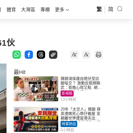
繁
简
育
體育
大灣區
專欄
更多
61伙
最Hit
陳錦鴻保護自閉兒受訪
變嗌交？ 激動反駁顏聯
武：我擔心咁又點 網民
批主持咄咄逼人
影視圈
01:20
13小時前
20年「太空人」婚變 移
英港媽死心帶仔搬屋 至
親離世慘遭留港夫出軌
背叛 苦嘆終看透對方留
時事熱話
港「真相」｜Juicy叮
6小時前