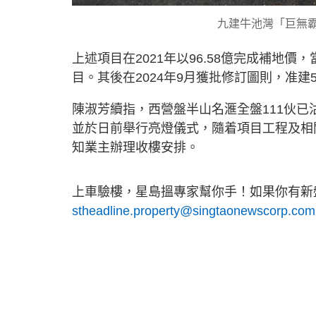
九建牛池灣「巨無霸
上述項目在2021年以96.58億完成補地
目。其後在2024年9月獲批修訂圖則，准建
陳淑芳續指，西營盤半山名滙全盤111伙已
並於日前舉行亮燈儀式，隨着項目工程及相
知業主辦理收樓安排。
上車驗樓，星島搵專家幫你手！如果你有新盤
stheadline.property@singtaonewscorp.com