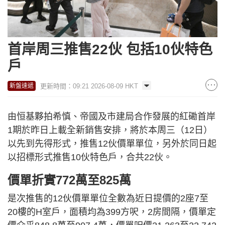
首岸周三推售22伙 包括10伙特色
戶
更新時間：09:21 2026-08-09 HKT
新盤速遞
由恒基夥拍希慎、帝國及市建局合作發展的紅磡首岸
1期於昨日上載全新銷售安排，將於本周三（12日）
以先到先得形式，推售12伙價單單位，另外於同日起
以招標形式推售10伙特色戶，合共22伙。
價單折實772萬至825萬
是次推售的12伙價單單位全數為近日提價的2座7至
20樓的H室戶，面積均為399方呎，2房間隔，價單定