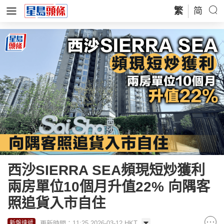
繁
简
西沙SIERRA SEA頻現短炒獲利
兩房單位10個月升值22% 向隅客
照追貨入市自住
更新時間：11:25 2026-03-12 HKT
新盤速遞