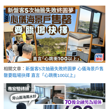
相關文章：
新盤客5次抽籤失敗終圓夢 心儀海景戶售
罄要臨場抉擇 直言「心跳衝100以上」