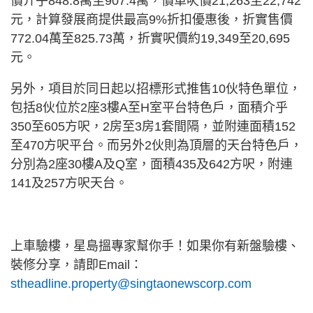
價介乎848.8萬至907.4萬，價單呎價21,263至22,742
元，計算發展商提供最高9%折扣優惠後，折實售價
772.04萬至825.73萬，折實呎價約19,349至20,695
元。
另外，項目於同日起以招標形式推售10伙特色單位，
包括8伙位於2座3樓A至H室平台特色戶，面積介乎
350至605方呎，2房至3房1套間隔，並附連面積152
至470方呎平台。而另外2伙則為頂層的天台特色戶，
分別為2座30樓A及Q室，面積435及642方呎，附連
141及257方呎天台。
上車驗樓，星島搵專家幫你手！如果你有新盤驗樓、
裝修分享，請即Email：
stheadline.property@singtaonewscorp.com