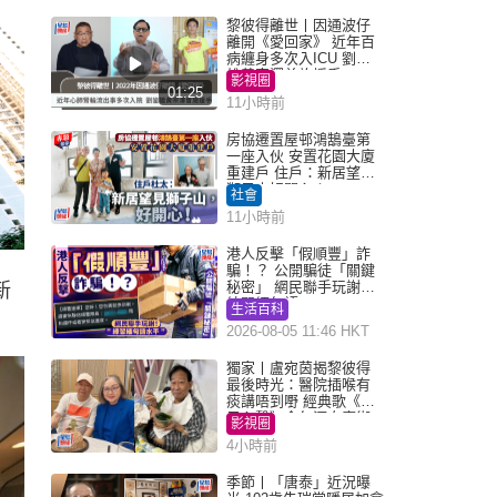
黎彼得離世丨因通波仔
離開《愛回家》 近年百
病纏身多次入ICU 劉鑾
雄黃宗澤曾施援手
影視圈
01:25
11小時前
房協遷置屋邨鴻鵠臺第
一座入伙 安置花園大廈
重建戶 住戶：新居望見
獅子山好開心！
社會
11小時前
港人反擊「假順豐」詐
騙！？ 公開騙徒「關鍵
秘密」 網民聯手玩謝：
新
練習緬甸語
生活百科
2026-08-05 11:46 HKT
獨家丨盧宛茵揭黎彼得
最後時光：醫院插喉有
痰講唔到嘢 經典歌《浪
子心聲》金句源自廟街
影視圈
睇相佬
4小時前
季節丨「唐泰」近況曝