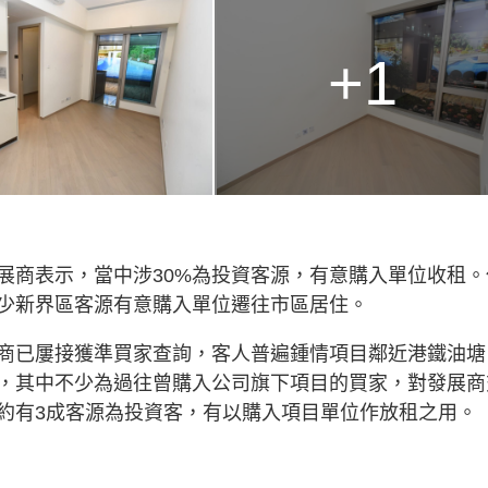
+1
展商表示，當中涉30%為投資客源，有意購入單位收租。
少新界區客源有意購入單位遷往市區居住。
商已屢接獲準買家查詢，客人普遍鍾情項目鄰近港鐵油塘
，其中不少為過往曾購入公司旗下項目的買家，對發展商
約有3成客源為投資客，有以購入項目單位作放租之用。