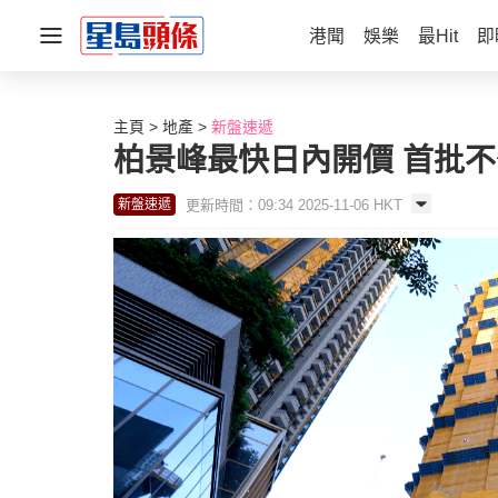
港聞
娛樂
最Hit
即
主頁
地產
新盤速遞
柏景峰最快日內開價 首批不
更新時間：09:34 2025-11-06 HKT
新盤速遞