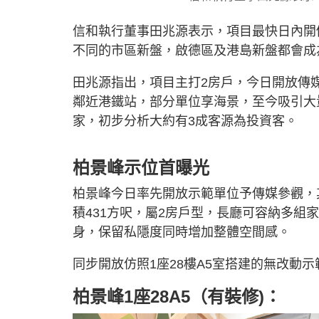
信和執行董事田兆源表示，項目最快日內開價
不同的市區新盤，啟德區及港島新盤都會成
田兆源指出，項目主打2房戶，今日開放傳
鄰近港鐵站，部分單位享海景，至今吸引大
家，初步分析大約有3成客源為投資客。
柏景峰示位首曝光
柏景峰今日率先開放示範單位予傳媒參觀，其
積431方呎，屬2房戶型，長廳可容納多
身，保留私隱度同時增加整體空間感。
同步開放仿照1座28樓A5室搭建的無改動
柏景峰1座28A5（有裝修)：