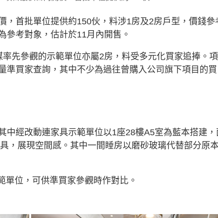
，首批單位提供約150伙，料涉1房及2房戶型，價錢參
為參考對象，估計於11月內開售。
媒率先參觀的示範單位亦屬2房，料受多元化買家追捧。
量準買家查詢，其中不少為過往曾購入公司旗下項目的買
中經改動連家具示範單位以1座28樓A5室為藍本搭建，
組家具，展現空間感。其中一間睡房以磨砂玻璃代替部分原
示範單位，可供準買家參觀時作對比。