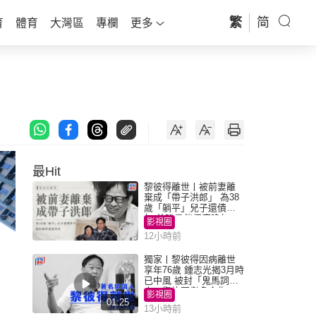
繁
简
育
體育
大灣區
專欄
更多
最Hit
黎彼得離世丨被前妻離
棄成「帶子洪郎」 為38
歲「躺平」兒子還債多
年 曾盼尋伴侶度晚年
影視圈
12小時前
獨家丨黎彼得因病離世
享年76歲 鍾志光揭3月時
已中風 被封「鬼馬詞
人」與許冠傑多合作
影視圈
01:25
13小時前