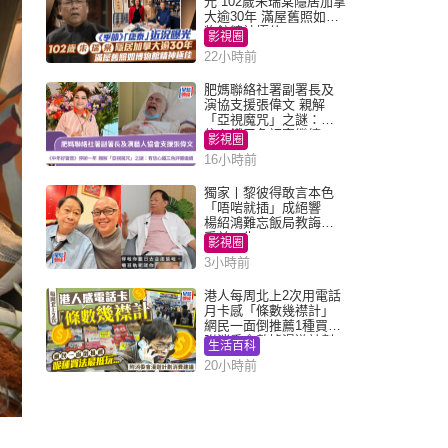
光 102歲朱瑞棠隱居加拿
大逾30年 滿屋舊照如博
物館精神極佳
影視圈
22小時前
肥媽聯絡社署副署長及
演協支援張偉文 親解
「亞視魔咒」之謎：有
信心鐵三角評審繼續
影視圈
16小時前
獨家丨黎彼得敢言本色
「唔啱就插」成絕響
楊紹鴻難忘飯局教誨：
受益一生
影視圈
3小時前
港人每周北上2次用電話
月卡感「條數幾襟計」
網民一面倒推薦1種買法
附消委會數據漫遊計劃
生活百科
消費提示
20小時前