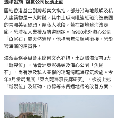
遷移設施 煤氣公司反應正面
團結香港基金副總裁葉文祺指，部分沿海地段觸及私
人建築物是一大障礙，其中土瓜灣毗連紅磡海逸豪園
的青洲英坭碼頭，屬私人地段，若在該地建海濱走
廊，恐涉私人業權及航道問題。而900米外海心公園
「魚尾石」屬天然岩岸，他指若無法順利銜接，恐影
響海濱的連貫性。
海濱事務委員會主席何文堯亦指，土瓜灣海濱有3大
「斷裂位」，除青洲英泥碼頭及海心公園「魚尾
石」，尚有涉及私人業權的翔龍灣臨海煤氣設施。今
年3月當局開展「東九龍海濱長廊研究」，檢視上述
「斷裂位」及紅磡、啟德等未貫通地帶的改善方案。