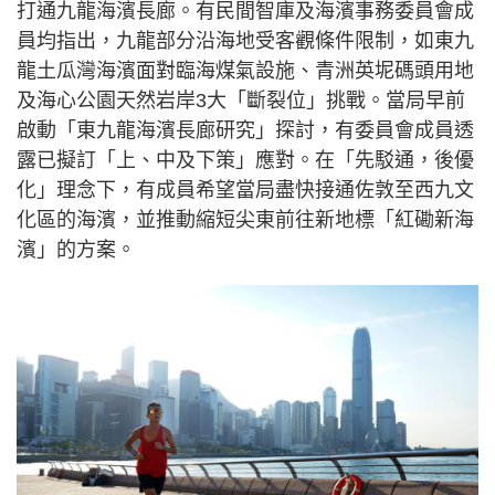
打通九龍海濱長廊。有民間智庫及海濱事務委員會成
員均指出，九龍部分沿海地受客觀條件限制，如東九
龍土瓜灣海濱面對臨海煤氣設施、青洲英坭碼頭用地
及海心公園天然岩岸3大「斷裂位」挑戰。當局早前
啟動「東九龍海濱長廊研究」探討，有委員會成員透
露已擬訂「上、中及下策」應對。在「先駁通，後優
化」理念下，有成員希望當局盡快接通佐敦至西九文
化區的海濱，並推動縮短尖東前往新地標「紅磡新海
濱」的方案。