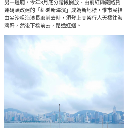
另一邊廂，今年3月底分階段開放、由前紅磡鐵路貨
運碼頭改建的「紅磡新海濱」成為新地標，惟市民指
由尖沙咀海濱長廊前去時，須登上高架行人天橋往海
灣軒，然後下橋前去，路途迂迴。