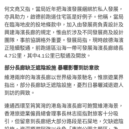
何文堯又指，當局近年把海濱發展綑綁於私人發展，
亦具助力，啟德前跑道住宅區是好例子。他稱，當局
在臨海地皮的投地條款中，加入由發展商負責設計及
興建海濱長廊的規定，惟由於涉及不同發展商及設計
團隊，事前協調格外重要。發展局指，現時啟德海濱
正陸續駁通，前跑道區沿海一帶可發展海濱長廊總長
4.7公里，其中4.1公里已駁通及開放。
部分長廊缺乏遮陰設施 暴曬影響到訪意欲
維港兩岸的海濱長廊以世界級海景馳名，惟旅遊業界
指出，部分長廊缺乏遮陰設施，憂烈日暴曬減退遊人
到訪的興致。
連通西環至筲箕灣的港島海濱長廊可飽覽維港海景，
香港旅遊業僱員總會理事長林志挺指對旅客十分吸
引，但留意到長廊絕大部分路段是石屎地，欠缺遮陰