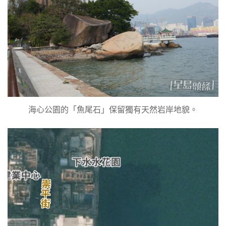
海心公園的「魚尾石」保留獨有天然岩岸地貌。