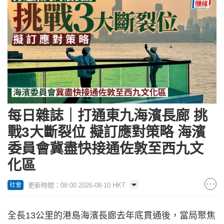
每日雜誌｜打通東九海濱長廊 挑
戰3大斷裂位 擬訂應對策略 海濱
委員會冀盡快接通佐敦至西九文
化區
更新時間：08:00 2026-08-10 HKT
社會
全長13公里的港島海濱長廊去年底貫通後，當局聚焦