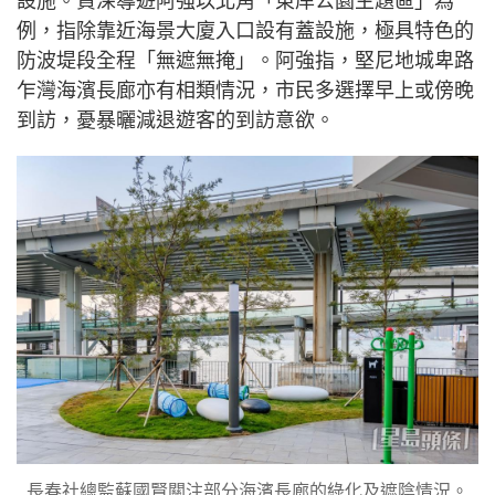
設施。資深導遊阿強以北角「東岸公園主題區」為
例，指除靠近海景大廈入口設有蓋設施，極具特色的
防波堤段全程「無遮無掩」。阿強指，堅尼地城卑路
乍灣海濱長廊亦有相類情況，市民多選擇早上或傍晚
到訪，憂暴曬減退遊客的到訪意欲。
長春社總監蘇國賢關注部分海濱長廊的綠化及遮陰情況。