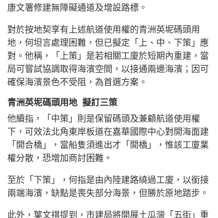
康文署修建無障礙通道及增設路標。
對於按地契享有上述航道使用權的青洲英坭碼頭用
地，何坦言處理困難，但已擬定「上、中、下策」應
對。他稱，「上策」是若相關工廈於短期內重建，當
局可嘗試協調取得海濱空間，以接通兩邊海濱；因可
確保海濱景色不受阻，為首選方案。
青洲英坭碼頭用地 擬訂三策
他續指，「中策」則是保留碼頭及兼顧航道使用權
下，可效法北角東岸板道在嘉華國際中心對開海面建
「開合橋」，當船隻須進出才「開橋」，惟該工廈業
權分散，恐增加商討困難。
至於「下策」，何指是由內陸建路繞過工廈，以銜接
兩端海濱，缺點是喪失部分海景，但勝於原地踏步。
此外，葉文祺提到，市建局將開展土瓜灣「五街」重