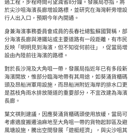
過工程，步程時間可望減省8分鐘。發展局亦指，將
於尖沙咀海濱長廊增設路標，並研究在海灣軒旁增設
行人出入口，預期今年內開通。
身兼海濱事務委員會成員的長春社總監蘇國賢稱，部
分海濱長廊與港鐵站或主要道路有一段距離，有市民
反映「明明見到海濱，但不知從何前往」，促當局增
設由內陸前往海濱的路標。
對於長沙灣及大角咀一帶，發展局指近年已有多段新
海濱開放，惟部分臨海地帶有其用途，如葵涌貨櫃碼
頭及昂船洲軍用設施，而昂船洲附近海岸的排水口更
是荔枝角雨水排放隧道的重要部分，不宜改建為海濱
長廊。
葉文祺則建議，因應葵涌貨櫃碼頭使用放緩，當局可
考慮適度搬遷油麻地至大角咀一帶的貨物起卸區及避
風塘設施，騰出空間發展「遊艇經濟」，與尖沙咀其