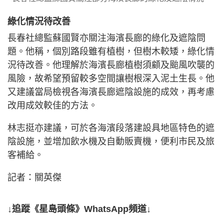
綠化情況待改善
長春社總監蘇國賢亦關注海濱長廊的綠化及遮陰問
題。他稱，個別路段雖有植樹，但樹木較矮，綠化情
況待改善。他理解於海濱長廊植樹須顧及颱風吹襲的
風險，故希望預留較多空間讓樹根深入泥土生長。他
又建議當局檢視各海濱長廊遮陰設施的成效，再考慮
改用成效較佳的方法。
林志挺亦建議，可於各海濱段落建設具地區特色的遮
陰設施，並增加飲水機及自動販賣機，便利市民及旅
客補給。
記者：關英傑
↓追蹤《星島頭條》WhatsApp頻道↓