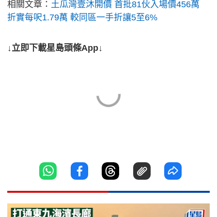
相關文章：
土瓜灣壹沐開價 首批81伙入場價456萬
折實每呎1.79萬 較同區一手折讓5至6%
↓立即下載星島頭條App↓