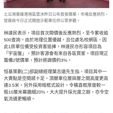
土瓜灣東維港灣區壹沐昨日公布首張價單，市場反應熱烈，
發展商今日正式開放示範單位供公眾參觀。
林達民表示，項目首次開價後反應熱烈，至今累收逾
500查詢。由於地理位置優越，且位處名校網區，因
此1房單位備受投資客追捧。林達民亦形容項目為
「宇宙盤」，預計客源會有來自各區買家。項目現正
籌備2號價單，預計將調價約3%。
恒基策劃(二)部副總經理葉志遠先生指，項目其中一
大賣點是空間感十足，頂層單位層與層之間高度更高
達3.5米。另外採用暗框式設計，令橫直框厚度較一
般10厘米幕牆細20%，大大提升採光度之餘，亦令空
氣流通更暢順。