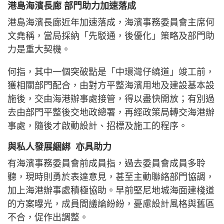
港島海濱長廊 部門助力加速落成
港島海濱長廊近年加速落成，海濱事務委員會主席何
文堯稱，當局採納「先駁通，後優化」策略及部門助
力是重大契機。
何指，其中一個突破點是「中環灣仔繞道」竣工前，
獲相關部門配合，由對方平整海濱用地及建設基本設
施後，交由海港辦事處接管，得以盡快開放；有別過
去由部門平整後交地政總署，再經政策局轉交海港辦
事處，隨後才啟動設計、招標及施工的程序。
與私人發展綑綁 亦具助力
有海濱事務委員會前成員指，過去委員會成員多聆
聽，現時則勇於表達意見，甚至主動聯絡部門協調，
加上海港辦事處積極協助。早前堅尼地城海面建棧道
的方案曝光，成員間議論紛紛，憂慮設計風格與舊區
不合，促作出調整。