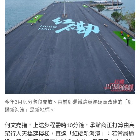
今年3月底分階段開放、由前紅磡鐵路貨運碼頭改建的「紅
磡新海濱」是新地標。
何文堯指，上述步程需時10分鐘，承辦商正打算由高
架行人天橋建樓梯，直達「紅磡新海濱」；若當局通