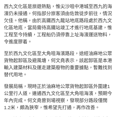
西九文化區是旅遊熱點，惟尖沙咀中港城至西九的海
濱仍未接通，何指部分旅客須由佐敦徒步前往，情況
欠佳。他稱，由於高鐵西九龍站地底路段處於西九文
化區地底，當局需待高鐵站竣工才進行地底基建，惟
工程至今持續，工程船仍須停靠上址海濱運送物料，
令進度膠着。
至於西九文化區至大角咀海濱路段，途經油麻地公眾
貨物起卸區及避風塘，何文堯表示，該起卸區是本港
輸入建築材料及運走建築廢物的重要據點，暫難找到
替代用地。
發展局稱，現時正於油麻地公眾貨物起卸區外圍建1
公里行人道，連通西九文化區至大角咀海濱，預期今
年內完成。何文堯曾到場視察，發現部分路段僅闊
1.2米，頗為狹窄，惟希望先打通，再作改善。