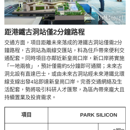
距港鐵古洞站僅2分鐘路程
交通方面，項目距離未來落成的港鐵古洞站僅需2分
鐘路程，古洞站為兩線交匯站，料為住戶帶來便利交
通配套。同時項目亦鄰近新皇崗口岸，新口岸將實施
「一地兩檢」，預計僅需約5分鐘即可通關；未來古
洞北設有直達巴士，或由未來古洞站經未來港鐵北環
線支線出發4站即達新皇崗口岸。完善交通網絡及生
活配套，勢將吸引科研人才匯聚，為區內帶來龐大且
持續置業及投資需求。
項目
PARK SILICON