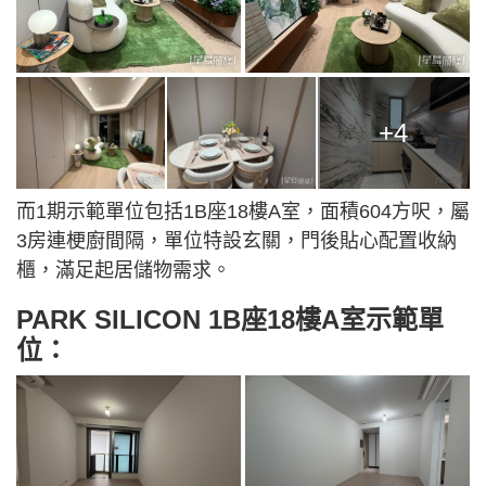
+4
而1期示範單位包括1B座18樓A室，面積604方呎，屬
3房連梗廚間隔，單位特設玄關，門後貼心配置收納
櫃，滿足起居儲物需求。
PARK SILICON 1B座18樓A室示範單
位：