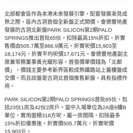
北部都會區作為本港未來發展引擎，配套發展漸見成
熟之際，區內古洞首個全新盤正式開價。會德豐地產
發展的古洞北新盤PARK SILICON第2期PALO
SPRINGS推出首批65伙，扣除最高15%折扣，折實
售價由505.7萬至866.9萬元，折實呎價15,903至
18,174元，折實平均呎價17,671元。會德豐地產副主
席兼常務董事黃光耀形容，首張價單價錢為「北都
價」，價錢主要參考新界區較成熟鐵路站上蓋樓盤成
交價，而且該盤是古洞北首個推售新盤，具有指標作
用。
PARK SILICON第2期PALO SPRINGS首批65伙，包
括23伙1房及42伙2房戶。當中入場單位為2A座6樓B
單位，實用面積318方呎，屬一房間隔，扣除最多
15%折扣優惠後，折實價505.7萬元，折實呎價
15,903元。