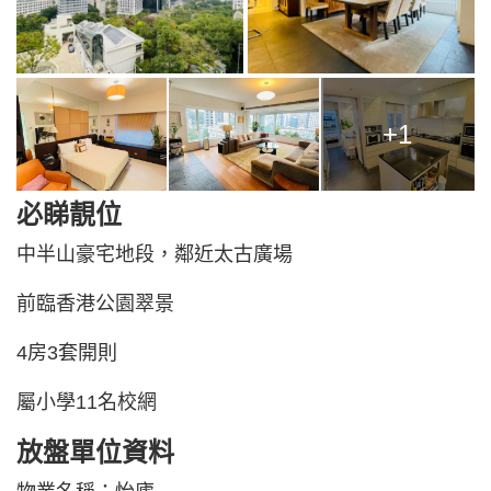
+1
必睇靚位
中半山豪宅地段，鄰近太古廣場
前臨香港公園翠景
4房3套開則
屬小學11名校網
放盤單位資料