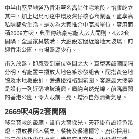
中半山堅尼地道乃香港著名高尚住宅地段，怡廬屹立
其中，加上咫尺可達中環及灣仔核心商業區，盡享高
私隱都會生活。是次為大家推介中高層單位，實用面
積2669方呎，典型傳統豪宅廳大房大開則，4房2套
間隔，全屋家具裝潢，大廳設宏闊近落地大玻璃，前
迎香港公園，市場盤源少有。
甫入放盤，即感受到單位空間之大，巨型客飯廳間隔
分明，客廳置中擺放大地色系沙發組合，配搭黃色地
毯及木地板設計，營造優雅格調氛圍。客廳最大優勢
是設有一列近落地玻璃窗，廣納自然光線，前臨廣闊
的香港公園，令人眼前一亮，增添自然清新氣息。
2669呎4房2套間隔
移至寬敞的飯廳，設有大窗採光，天花掛有設特色吊
燈，擺放長形木餐桌、餐椅及餐邊櫃等。廚房採用L