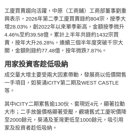
工廈買賣趨向活躍，中原（工商舖）工商部董事劉重
興表示，2026年第二季工廈買賣錄約804宗，按季大
增28.03%，創2022年以來單季新高，金額按季微升
4.46%至約39.58億。累計上半年共錄約1432宗買
賣，按年大升26.28%，連續三個半年度突破千宗大
關，金額則錄約77.48億，按年微跌7.87%。
用家投資客趁低吸納
成交量大增主要受兩大因素帶動，發展商以低價開售
一手項目，如葵涌iCITY第二期及WEST CASTLE
等。
其中iCITY二期累售逾130伙、套現近4元，顯著拉動
大市；二手放盤價格顯著受壓，觀塘舊式工廈呎價降
至2000餘元，葵涌及荃灣更低至1000餘元，吸引用
家及投資者趁低吸納。