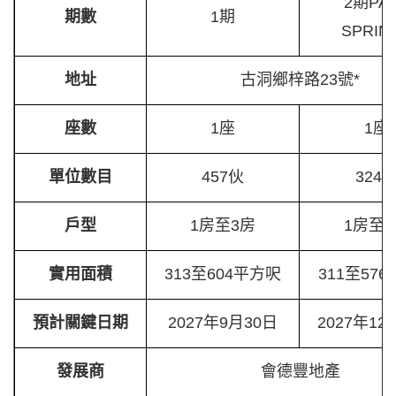
2期PA
期數
1期
SPRIN
地址
古洞鄉梓路23號*
座數
1座
1座
單位數目
457伙
324
戶型
1房至3房
1房至
實用面積
313至604平方呎
311至57
預計關鍵日期
2027年9月30日
2027年12
發展商
會德豐地產