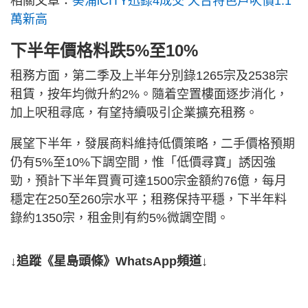
相關文章：
葵涌iCITY迅錄4成交 天台特色戶呎價1.1
萬新高
下半年價格料跌5%至10%
租務方面，第二季及上半年分別錄1265宗及2538宗
租賃，按年均微升約2%。隨着空置樓面逐步消化，
加上呎租尋底，有望持續吸引企業擴充租務。
展望下半年，發展商料維持低價策略，二手價格預期
仍有5%至10%下調空間，惟「低價尋寶」誘因強
勁，預計下半年買賣可達1500宗金額約76億，每月
穩定在250至260宗水平；租務保持平穩，下半年料
錄約1350宗，租金則有約5%微調空間。
↓追蹤《星島頭條》WhatsApp頻道↓