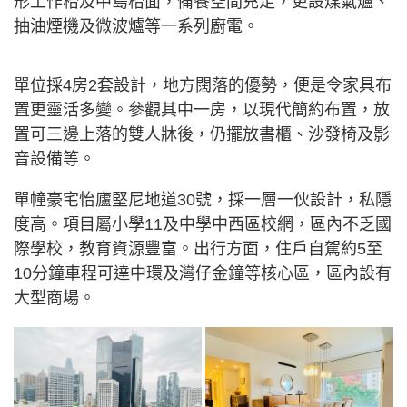
形工作枱及中島枱面，備餐空間充足，更設煤氣爐、
抽油煙機及微波爐等一系列廚電。
單位採4房2套設計，地方闊落的優勢，便是令家具布
置更靈活多變。參觀其中一房，以現代簡約布置，放
置可三邊上落的雙人牀後，仍擺放書櫃、沙發椅及影
音設備等。
單幢豪宅怡廬堅尼地道30號，採一層一伙設計，私隱
度高。項目屬小學11及中學中西區校網，區內不乏國
際學校，教育資源豐富。出行方面，住戶自駕約5至
10分鐘車程可達中環及灣仔金鐘等核心區，區內設有
大型商場。