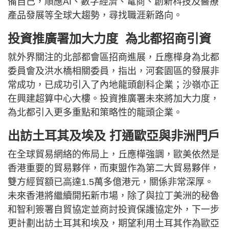
備自己，順應AI、數字經濟、電商、創新科技及醫療
產品發展等全球大趨勢，尋找職涯新路向。
投資推廣署加大力度 為北都招商引資
就外界關注的北部都會區招商進展，丘應樺身為北都
委員會及洪水橋相關委員，指出，河套園區的發展非
常成功，已成功引入了內地龍頭創科企業；沙嶺亦正
在興建超算中心大樓。投資推廣署未來將加大力度，
為北都引入更多重點和策略性的龍頭企業。
出訪土耳其及埃及 打通歐亞與非洲門戶
在全球貿易網絡的佈局上，丘應樺強調，歐美依然是
香港重要的貿易夥伴，而東盟作為第二大貿易夥伴，
雙方經貿額已高達1.5萬多億港元，關係非常深厚。
未來香港將繼續開拓新市場，除了與拉丁美洲的秘魯
和智利簽署自貿協定並商討投資保護協定外，下一步
更計劃出訪土耳其和埃及，期望利用土耳其作為歐亞