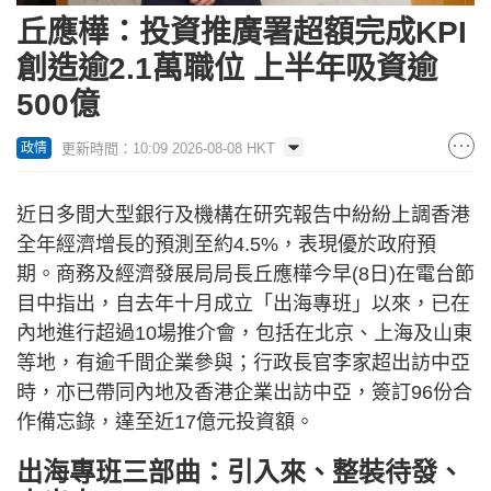
丘應樺：投資推廣署超額完成KPI
創造逾2.1萬職位 上半年吸資逾
500億
更新時間：10:09 2026-08-08 HKT
政情
近日多間大型銀行及機構在研究報告中紛紛上調香港
全年經濟增長的預測至約4.5%，表現優於政府預
期。商務及經濟發展局局長丘應樺今早(8日)在電台節
目中指出，自去年十月成立「出海專班」以來，已在
內地進行超過10場推介會，包括在北京、上海及山東
等地，有逾千間企業參與；行政長官李家超出訪中亞
時，亦已帶同內地及香港企業出訪中亞，簽訂96份合
作備忘錄，達至近17億元投資額。
出海專班三部曲：引入來、整裝待發、