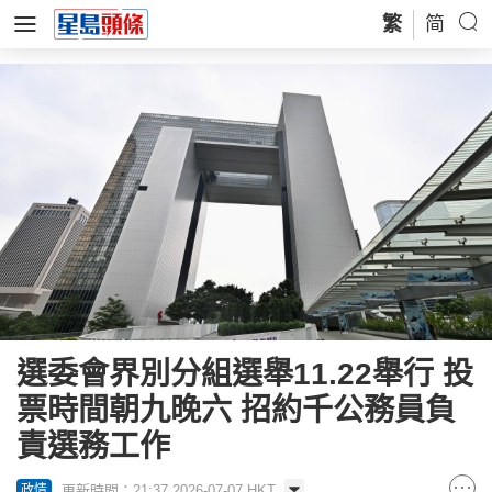
繁
简
選委會界別分組選舉11.22舉行 投
票時間朝九晚六 招約千公務員負
責選務工作
更新時間：21:37 2026-07-07 HKT
政情