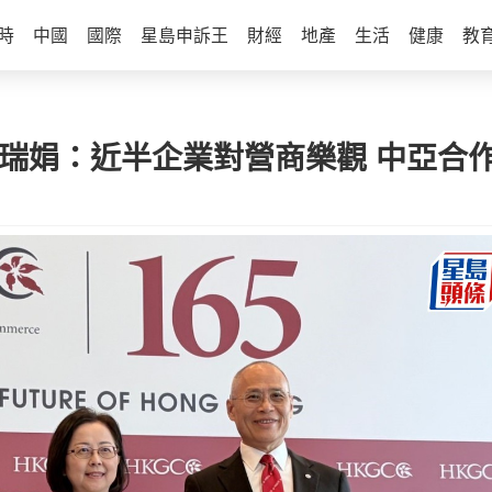
時
中國
國際
星島申訴王
財經
地產
生活
健康
教
陳瑞娟：近半企業對營商樂觀 中亞合