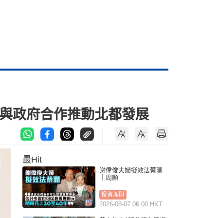
機與政府合作推動北都發展
最Hit
謝偉俊夫婦擬效法蔡瀾
｜周顯
投資理財
2026-08-07 06:00 HKT