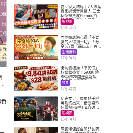
愛回家大結局｜7大綠葉
身家過億背景驚人 三太
私伙鱷魚皮Hermès拍劇
蘇姐原來是半山樓后
影視圈
14小時前
內地媽居港心得「不要
臉的人得到一切」！分
享3方面「豁出去」有著
數 網民：你好厲害
生活百科
17小時前
街坊酒樓推「平民價」
歎奢華盛宴！$9.8紅燒
BB鴿/$28開邊蒸龍蝦 3
調
大晚餐超值優惠
飲食
升。
17小時前
功夫女足丨周星馳千呼
與香
萬喚終出來！偕劉嘉玲
迪麗熱巴超狂陣容破天
荒現身香港謝票
影視圈
15小時前
陳錦鴻保護自閉兒訪問