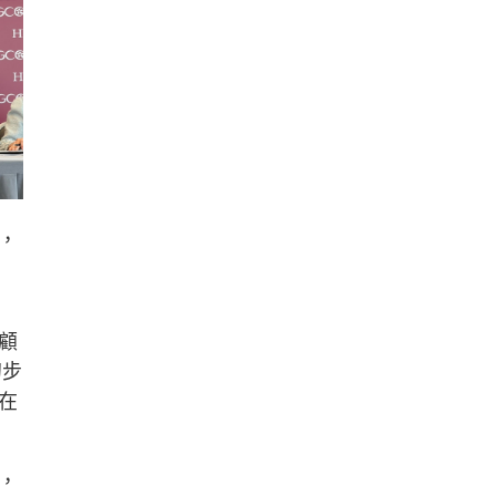
，
顧
初步
在
，