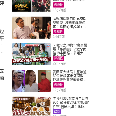
建
荒現身香港謝票
影視圈
15小時前
陳錦鴻保護自閉兒訪問
變嗌交 激動炮轟顏聯
武：我擔心咁又點？ 網
民：主持咄咄逼人
包
影視圈
1小時前
平
，
63歲關之琳與27歲男模
爆「嫲孫戀」？激罕開
、
腔19字回應：多謝大家
掛念近況
影視圈
22小時前
去
愛回家大結局丨歷年逾
30位神級客串逐個數 古
商
巨基變外賣仔最破格 歐
陽震華情陷群姐
影視圈
12小時前
尖沙咀$69起素食自助餐
90分鐘任食沙律/炒飯麵/
炸物 網民大讚：味道
好，環境闊落
飲食