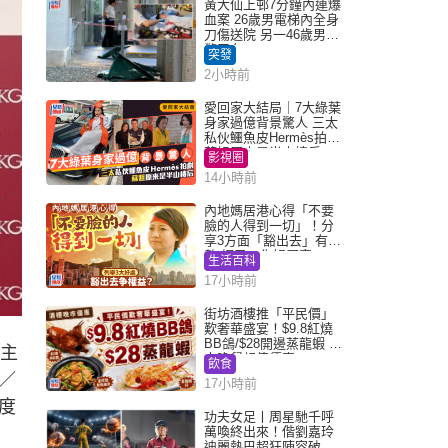
黃大仙上邨7分鐘內連爆
血案 26歲男電梯內全身
刀傷送院 另一46歲男倒
斃平台
突發
2小時前
愛回家大結局｜7大綠葉
身家過億背景驚人 三太
私伙鱷魚皮Hermès拍劇
蘇姐原來是半山樓后
影視圈
14小時前
內地媽居港心得「不要
臉的人得到一切」！分
享3方面「豁出去」有著
數 網民：你好厲害
生活百科
17小時前
街坊酒樓推「平民價」
歎奢華盛宴！$9.8紅燒
BB鴿/$28開邊蒸龍蝦 3
會主
大晚餐超值優惠
飲食
／
17小時前
度
功夫女足丨周星馳千呼
萬喚終出來！偕劉嘉玲
迪麗熱巴超狂陣容破天