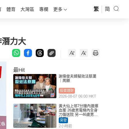
繁
简
育
體育
大灣區
專欄
更多
作潛力大
最Hit
謝偉俊夫婦擬效法蔡瀾
｜周顯
投資理財
2026-08-07 06:00 HKT
黃大仙上邨7分鐘內連爆
血案 26歲男電梯內全身
刀傷送院 另一46歲男倒
斃平台
突發
2小時前