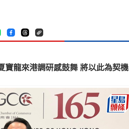
夏寶龍來港調研感鼓舞 將以此為契