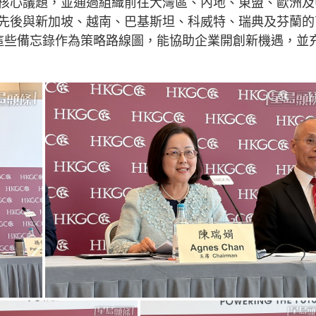
核心議題，並通過組織前往大灣區、內地、東盟、歐洲及
先後與新加坡、越南、巴基斯坦、科威特、瑞典及芬蘭的
這些備忘錄作為策略路線圖，能協助企業開創新機遇，並