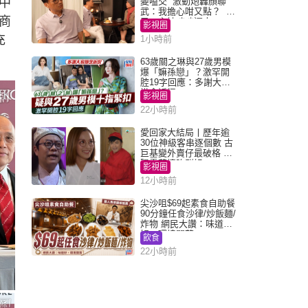
中
變嗌交 激動炮轟顏聯
武：我擔心咁又點？ 網
商
民：主持咄咄逼人
影視圈
充
1小時前
63歲關之琳與27歲男模
爆「嫲孫戀」？激罕開
腔19字回應：多謝大家
掛念近況
影視圈
22小時前
愛回家大結局丨歷年逾
30位神級客串逐個數 古
巨基變外賣仔最破格 歐
陽震華情陷群姐
影視圈
12小時前
尖沙咀$69起素食自助餐
90分鐘任食沙律/炒飯麵/
炸物 網民大讚：味道
好，環境闊落
飲食
22小時前