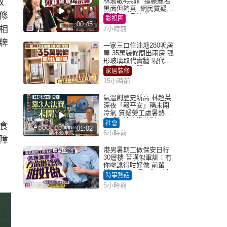
取
林淑敏4宗罪 撐滕麗名
黑面但夠真 網民質疑：
修
真係咁一早被雪
影視圈
00:45
相
7小時前
牌
一家三口住油塘280呎居
屋 35萬裝修間出兩房 弧
形玻璃取代實牆 現代神
枱櫃融入玄關
家居裝修
15小時前
氣溫創歷史新高 林超英
深夜「報平安」稱未開
冷氣 質疑勞工處暑熱警
告「取消也沒分別」
社會
食
01:02
6小時前
障
港男暑期工做保安日行
30層樓 苦嘆似軍訓：冇
你哋諗得咁好做 前輩傳
授搵筍工心得：你唔識
時事熱話
揀盤啫｜Juicy叮
5小時前