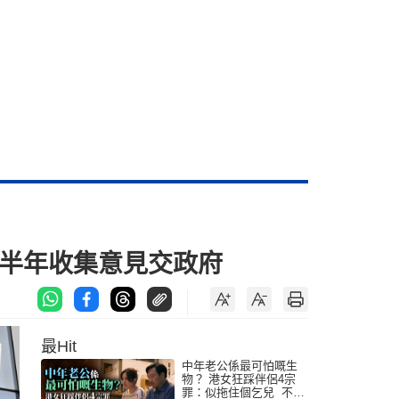
上半年收集意見交政府
最Hit
中年老公係最可怕嘅生
物？ 港女狂踩伴侶4宗
罪：似拖住個乞兒 不解