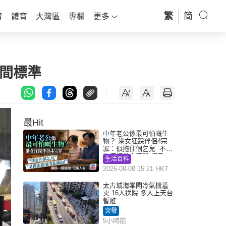
繁
简
育
體育
大灣區
專欄
更多
間標準
最Hit
中年老公係最可怕嘅生
物？ 港女狂踩伴侶4宗
罪：似拖住個乞兒 不解
為何經常去廁所 網民一
生活百科
語道破
2026-08-08 15:21 HKT
太古城海棠閣冷氣機着
火 16人送院 多人上天台
暫避
突發
5小時前