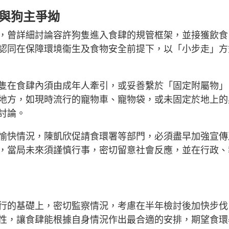
肆與狗主爭拗
，曾詳細討論容許狗隻進入食肆的規管框架，並接獲飲食
認同在保障環境衞生及食物安全前提下，以「小步走」方
隻在食肆內須由成年人牽引，或妥善繫於「固定附屬物」
地方，如現時流行的寵物車、寵物袋，或未固定於地上的
討論。
愉快情況，陳凱欣促請食環署等部門，必須盡早加強宣傳
，當局未來須謹慎行事，密切留意社會反應，並在行政、
行的基礎上，密切監察情況，考慮在半年檢討後加快步伐
性，讓食肆能根據自身情況作出最合適的安排，期望食環