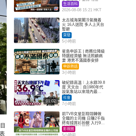
為何經常去廁所 網民一
生活百科
語道破
2026-08-08 15:21 HKT
太古城海棠閣冷氣機着
火 16人送院 多人上天台
暫避
突發
5小時前
星島申訴王 | 商務位降級
特選經濟艙 無法照顧病
妻 港男不滿國泰安排
申訴熱話
3小時前
破紀錄高溫︱上水錄39.8
度 天文台：自1980年代
設氣象站以來境內最高
紀錄
社會
01:02
7小時前
前TVB女星彭翔翎轉做
全職的士司機 日賺2千指
終有錢買衫扮靚 入行9年
，目
被封翻版林夏薇
影視圈
表
5小時前