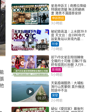
星島申訴王 | 商務位降級
特選經濟艙 無法照顧病
妻 港男不滿國泰安排
申訴熱話
3小時前
破紀錄高溫︱上水錄39.8
度 天文台：自1980年代
設氣象站以來境內最高
紀錄
社會
01:02
7小時前
前TVB女星彭翔翎轉做
全職的士司機 日賺2千指
終有錢買衫扮靚 入行9年
）
被封翻版林夏薇
影視圈
能
5小時前
張
天氣極端酷熱︱大埔船
他
灣行山男暈倒 直升機送
院途中不治
突發
01:27
2小時前
疑似《愛回家》幕後列