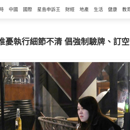
時
中國
國際
星島申訴王
財經
地產
生活
健康
教
惟憂執行細節不清 倡強制驗牌、訂空