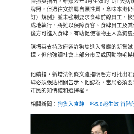
陳振英指出，雖然去年8月生效的《狂犬病
牌照，但過往安排屬自願性質，意味本港仍
訂）規例》並未強制要求食肆前線員工，檢
成地執行，將難以保障食客、食肆員工及其
後方可進入食肆，有助促使寵物主人為狗隻
陳振英支持政府容許狗隻進入餐廳的新嘗試
擇。但他強調社會上部分市民或因動物毛髮
他續指，新增法例條文雖指明署方可批出准
肆必須張貼相關告示。他認為，當局必須要
市民的知情權和選擇權。
相關新聞：
狗隻入食肆｜料5.8起生效 首